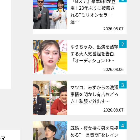
『Mステ』豪華8組が登
場！23年ぶりに披露さ
れる“ミリオンセラー
達…
2026.08.07
2
ゆうちゃみ、出演を熱望
する大人気番組を告白
「オーディション10…
2026.08.06
3
マツコ、みずからの洗濯
事情を明かし有吉おどろ
き！私服で外出す…
2026.08.07
4
既婚・彼女持ち男を見極
める“一言質問”をレイン
ーマ