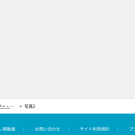
東大卒業後、ダンスの道へ。エアダンサー・上西隆史が魅せる光と無重力のアートパフォーマンス「矛盾をどう越えていくか」
写真2
レ朝動画
お問い合わせ
サイト利用規約
プ