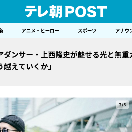
テレ
楽
アニメ・ヒーロー
スポーツ
アナウ
アダンサー・上西隆史が魅せる光と無重
う越えていくか」
2/5