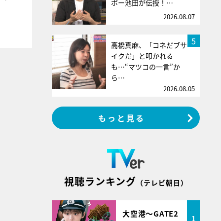
ボー池田が伝授！…
2026.08.07
5
高橋真麻、「コネだブサ
イクだ」と叩かれる
も…“マツコの一言”か
ら…
2026.08.05
もっと見る
視聴ランキング
（テレビ朝日）
大空港～GATE2
1