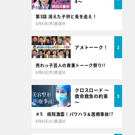
4～
第3話 消えた子供と兎を追え！
8月6日(木)放送分
アメトーーク！
2
売れっ子芸人の貴重トーーク祭り!!
8月6日(木)放送分
クロスロード ～
救命救急の約束
3
～
＃5 病院激震！パワハラ＆医療事故!?
8月4日(火)放送分