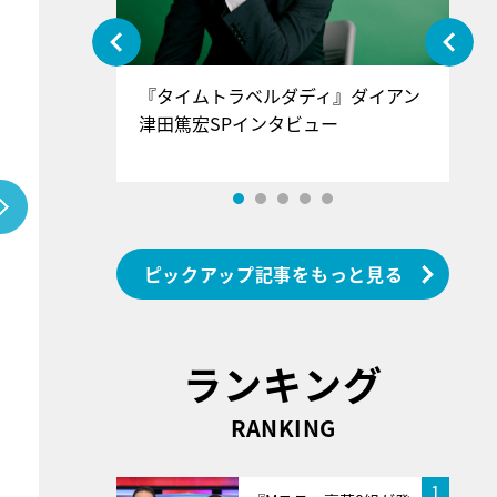
ぐ』＝LOV
『タイムトラベルダディ』ダイアン
『
香SPインタ
津田篤宏SPインタビュー
～
ピックアップ記事をもっと見る
ランキング
RANKING
1