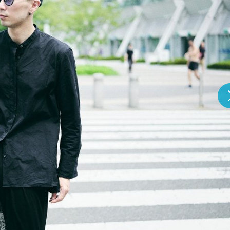
『アイ＝ラブ！げーみん
E齋藤樹愛羅＆佐々木舞
ビュー