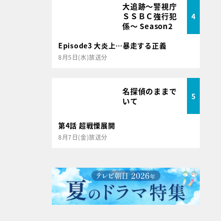
大追跡～警視庁
ＳＳＢＣ強行犯
4
係～ Season2
Episode3 大炎上…暴走する正義
8月5日(水)放送分
名探偵のままで
5
いて
第4話 超戦慄展開
8月7日(金)放送分