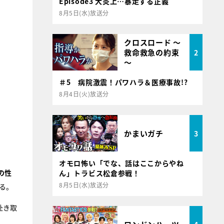
Episode3 大炎上…暴走する正義
8月5日(水)放送分
クロスロード ～
救命救急の約束
2
～
＃5 病院激震！パワハラ＆医療事故!?
8月4日(火)放送分
かまいガチ
3
オモロ怖い「でな、話はここからやね
の性
ん」トラビス松倉参戦！
8月5日(水)放送分
る。
赴き取
。