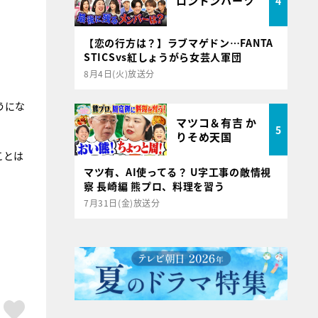
ロンドンハーツ
4
【恋の行方は？】ラブマゲドン…FANTA
STICSvs紅しょうがら女芸人軍団
8月4日(火)放送分
うにな
マツコ＆有吉 か
5
りそめ天国
ことは
マツ有、AI使ってる？ U字工事の敵情視
察 長崎編 熊プロ、料理を習う
7月31日(金)放送分
ア
はてブ
スキボタン