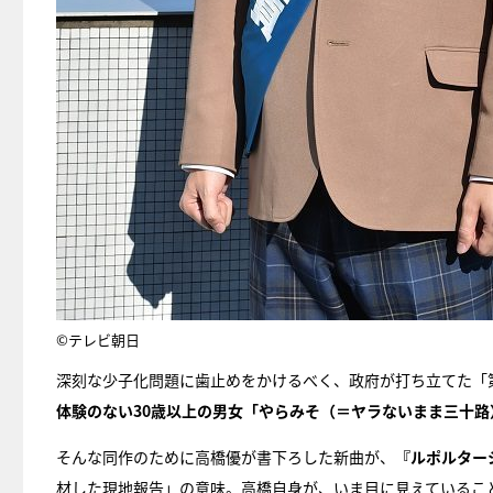
©テレビ朝日
深刻な少子化問題に歯止めをかけるべく、政府が打ち立てた「
体験のない30歳以上の男女「やらみそ（＝ヤラないまま三十路
そんな同作のために高橋優が書下ろした新曲が、
『ルポルター
材した現地報告」の意味。高橋自身が、いま目に見えているこ