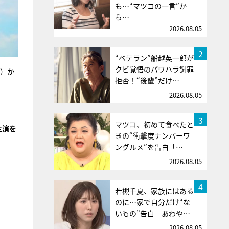
も…“マツコの一言”か
ら…
2026.08.05
2
“ベテラン”船越英一郎が
クビ覚悟のパワハラ謝罪
土）か
拒否！“後輩”だけ…
2026.08.05
3
マツコ、初めて食べたと
主演を
きの“衝撃度ナンバーワ
ングルメ”を告白「…
2026.08.05
4
若槻千夏、家族にはある
のに…家で自分だけ“な
いもの”告白 あわや…
2026.08.05