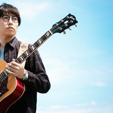
『アイ＝ラブ！げーみん
E齋藤樹愛羅＆佐々木舞
ビュー