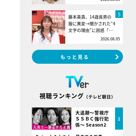
5
藤本美貴、14歳長男の
服に異変→聞かされた“4
文字の理由”に困惑「…
2026.08.05
もっと見る
視聴ランキング
（テレビ朝日）
大追跡～警視庁
ＳＳＢＣ強行犯
1
係～ Season2