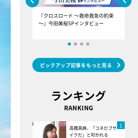
ぐ』＝LOV
『クロスロード ～救命救急の約束
『
香SPインタ
～』今田美桜SPインタビュー
ロ
ン
ピックアップ記事をもっと見る
ランキング
RANKING
1
高橋真麻、「コネだブサ
イクだ」と叩かれる