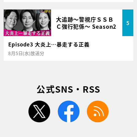
大追跡～警視庁ＳＳＢ
5
Ｃ強行犯係～ Season2
Episode3 大炎上…暴走する正義
8月5日(水)放送分
公式SNS・RSS
twitter
facebook
rss