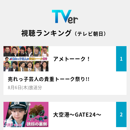
視聴ランキング
（テレビ朝日）
アメトーーク！
1
売れっ子芸人の貴重トーーク祭り!!
8月6日(木)放送分
大空港～GATE24～
2