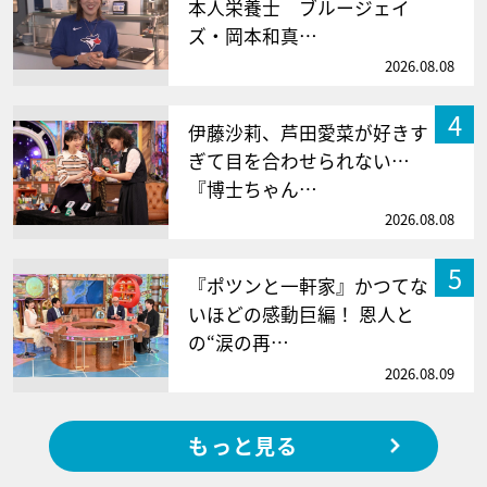
本人栄養士 ブルージェイ
ズ・岡本和真…
2026.08.08
4
伊藤沙莉、芦田愛菜が好きす
ぎて目を合わせられない…
『博士ちゃん…
2026.08.08
5
『ポツンと一軒家』かつてな
いほどの感動巨編！ 恩人と
の“涙の再…
2026.08.09
もっと見る