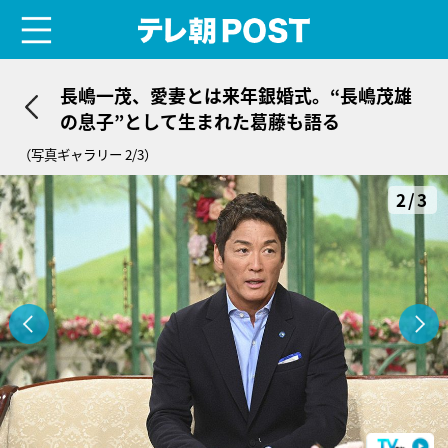
menu
テレ朝POST
長嶋一茂、愛妻とは来年銀婚式。“長嶋茂雄
の息子”として生まれた葛藤も語る
（写真ギャラリー 2/3）
2/3