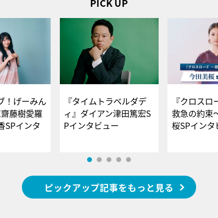
PICK UP
ブ！げーみん
『タイムトラベルダデ
『クロスロー
E齋藤樹愛羅
ィ』ダイアン津田篤宏S
救急の約束
香SPインタ
Pインタビュー
桜SPイ
ピックアップ記事をもっと見る