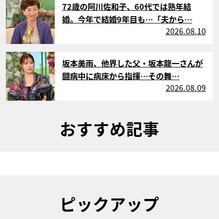
72歳の阿川佐和子、60代では熟年結
婚。今年で結婚9年目も…「夫から…
2026.08.10
サムネイル
坂本美雨、他界した父・坂本龍一さんが
闘病中に病床から指揮…その舞…
2026.08.09
おすすめ記事
ピックアップ