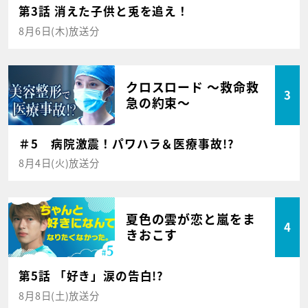
第3話 消えた子供と兎を追え！
8月6日(木)放送分
クロスロード ～救命救
3
急の約束～
＃5 病院激震！パワハラ＆医療事故!?
8月4日(火)放送分
夏色の雲が恋と嵐をま
4
きおこす
第5話 「好き」涙の告白!?
8月8日(土)放送分