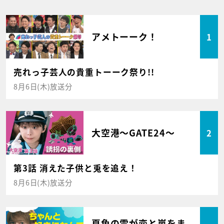
アメトーーク！
1
売れっ子芸人の貴重トーーク祭り!!
8月6日(木)放送分
大空港～GATE24～
2
第3話 消えた子供と兎を追え！
8月6日(木)放送分
夏色の雲が恋と嵐をま