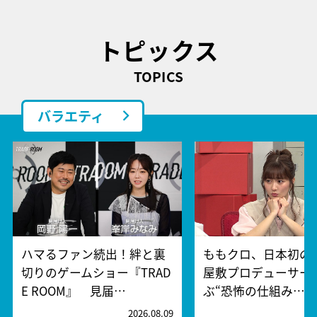
トピックス
TOPICS
バラエティ
ハマるファン続出！絆と裏
ももクロ、日本初の
切りのゲームショー『TRAD
屋敷プロデューサー
E ROOM』 見届…
ぶ“恐怖の仕組み…
2026.08.09
2