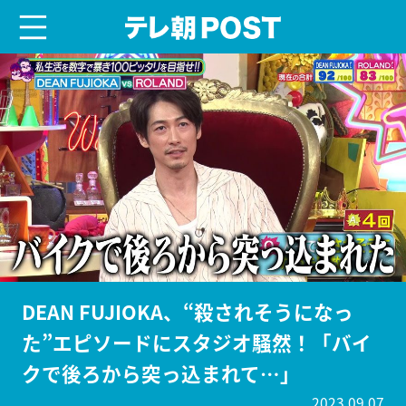
menu
テレ朝POST
DEAN FUJIOKA、“殺されそうになっ
た”エピソードにスタジオ騒然！「バイ
クで後ろから突っ込まれて…」
2023.09.07