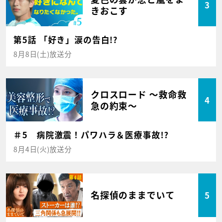
3
きおこす
第5話 「好き」涙の告白!?
8月8日(土)放送分
クロスロード ～救命救
4
急の約束～
＃5 病院激震！パワハラ＆医療事故!?
8月4日(火)放送分
名探偵のままでいて
5