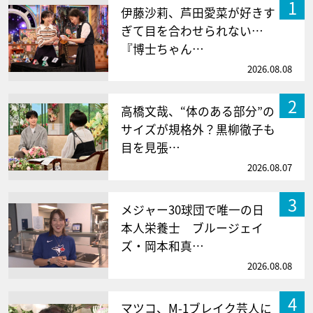
1
伊藤沙莉、芦田愛菜が好きす
ぎて目を合わせられない…
『博士ちゃん…
2026.08.08
2
高橋文哉、“体のある部分”の
サイズが規格外？黒柳徹子も
目を見張…
2026.08.07
3
メジャー30球団で唯一の日
本人栄養士 ブルージェイ
ズ・岡本和真…
2026.08.08
4
マツコ、M-1ブレイク芸人に