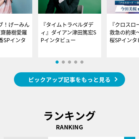
ブ！げーみん
『タイムトラベルダデ
『クロスロー
E齋藤樹愛羅
ィ』ダイアン津田篤宏S
救急の約束
香SPインタ
Pインタビュー
桜SPイ
ピックアップ記事をもっと見る
ランキング
RANKING