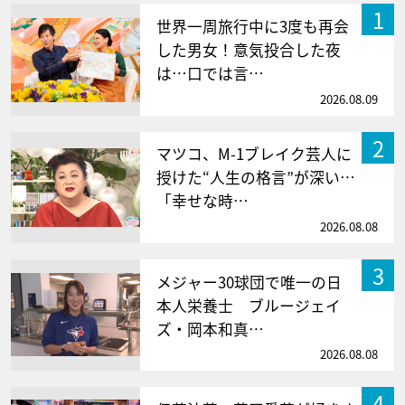
1
世界一周旅行中に3度も再会
した男女！意気投合した夜
は…口では言…
2026.08.09
2
マツコ、M-1ブレイク芸人に
授けた“人生の格言”が深い…
「幸せな時…
2026.08.08
3
メジャー30球団で唯一の日
本人栄養士 ブルージェイ
ズ・岡本和真…
2026.08.08
4