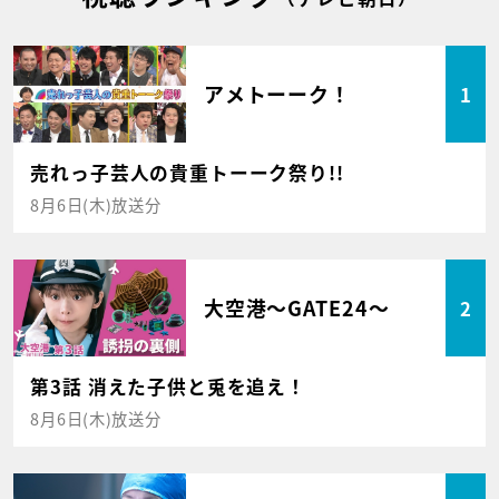
アメトーーク！
1
売れっ子芸人の貴重トーーク祭り!!
8月6日(木)放送分
大空港～GATE24～
2
第3話 消えた子供と兎を追え！
8月6日(木)放送分