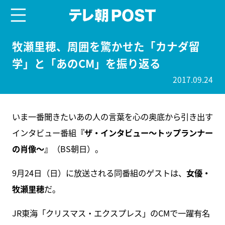
menu
テレ朝POST
牧瀬里穂、周囲を驚かせた「カナダ留
学」と「あのCM」を振り返る
2017.09.24
いま一番聞きたいあの人の言葉を心の奥底から引き出す
インタビュー番組
『ザ・インタビュー～トップランナー
の肖像～』
（BS朝日）。
9月24日（日）に放送される同番組のゲストは、
女優・
牧瀬里穂
だ。
JR東海「クリスマス・エクスプレス」のCMで一躍有名