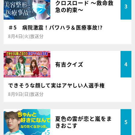
クロスロード ～救命救
3
急の約束～
＃5 病院激震！パワハラ＆医療事故!?
8月4日(火)放送分
有吉クイズ
4
できそうな顔して実はアヤしい人選手権
8月9日(日)放送分
夏色の雲が恋と嵐をま
5
きおこす