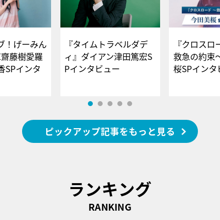
ブ！げーみん
『タイムトラベルダデ
『クロスロー
E齋藤樹愛羅
ィ』ダイアン津田篤宏S
救急の約束
香SPインタ
Pインタビュー
桜SPイ
ピックアップ記事をもっと見る
ランキング
RANKING