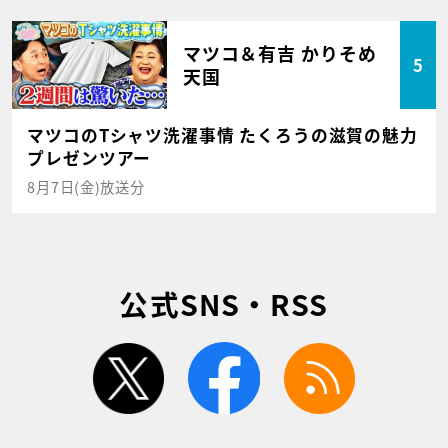
マツコ＆有吉 かりそめ
5
天国
マツコのTシャツ洗濯事情 たくろうの滋賀の魅力
プレゼンツアー
8月7日(金)放送分
公式SNS・RSS
twitter
facebook
rss