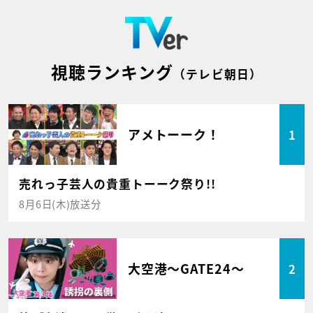
視聴ランキング
（テレビ朝日）
アメトーーク！
1
売れっ子芸人の貴重トーーク祭り!!
8月6日(木)放送分
大空港～GATE24～
2