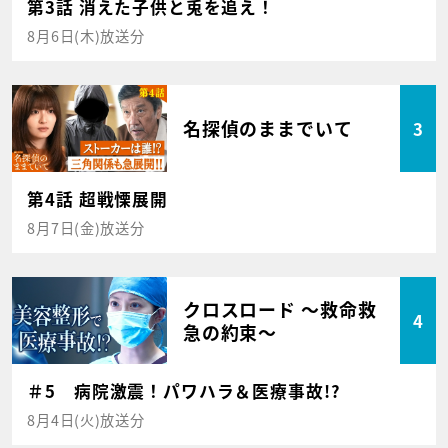
第3話 消えた子供と兎を追え！
8月6日(木)放送分
名探偵のままでいて
3
第4話 超戦慄展開
8月7日(金)放送分
クロスロード ～救命救
4
急の約束～
＃5 病院激震！パワハラ＆医療事故!?
8月4日(火)放送分