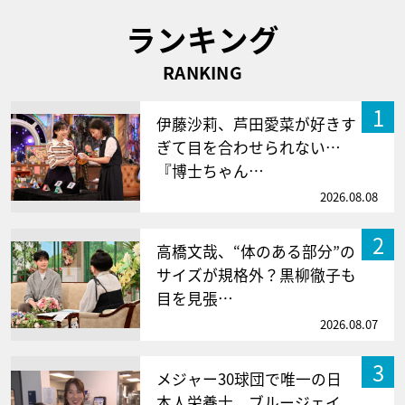
ランキング
RANKING
1
伊藤沙莉、芦田愛菜が好きす
ぎて目を合わせられない…
『博士ちゃん…
2026.08.08
2
高橋文哉、“体のある部分”の
サイズが規格外？黒柳徹子も
目を見張…
2026.08.07
3
メジャー30球団で唯一の日
本人栄養士 ブルージェイ