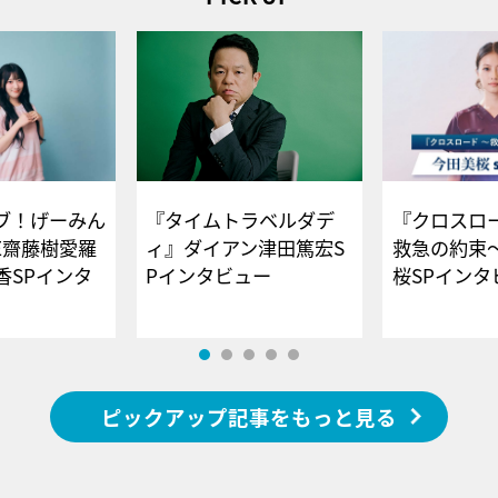
ブ！げーみん
『タイムトラベルダデ
『クロスロー
E齋藤樹愛羅
ィ』ダイアン津田篤宏S
救急の約束
香SPインタ
Pインタビュー
桜SPイ
ピックアップ記事をもっと見る