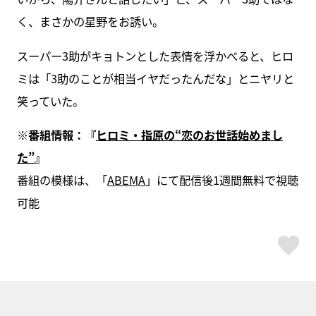
く、まさかの星野をお誘い。
スーパー3助がキョトンとした表情を浮かべると、ヒロ
ミは「3助のことが相当イヤだったんだな」とニヤリと
笑っていた。
※番組情報：『
ヒロミ・指原の“恋のお世話始めまし
た”
』
番組の模様は、「
ABEMA
」にて配信後1週間無料で視聴
可能
ス