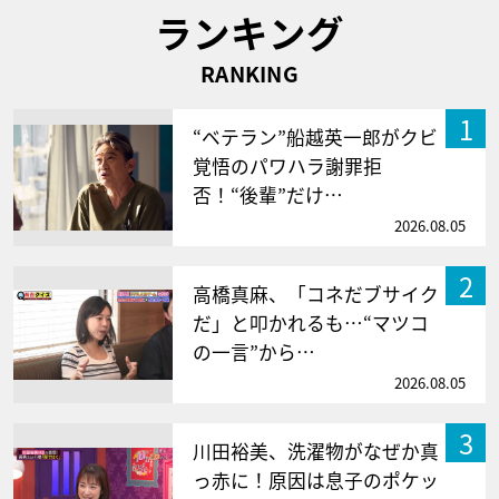
ランキング
RANKING
1
“ベテラン”船越英一郎がクビ
覚悟のパワハラ謝罪拒
否！“後輩”だけ…
2026.08.05
2
高橋真麻、「コネだブサイク
だ」と叩かれるも…“マツコ
の一言”から…
2026.08.05
3
川田裕美、洗濯物がなぜか真
っ赤に！原因は息子のポケッ