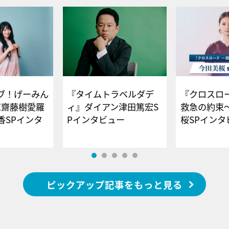
ブ！げーみん
『タイムトラベルダデ
『クロスロー
E齋藤樹愛羅
ィ』ダイアン津田篤宏S
救急の約束
香SPインタ
Pインタビュー
桜SPイ
ピックアップ記事をもっと見る