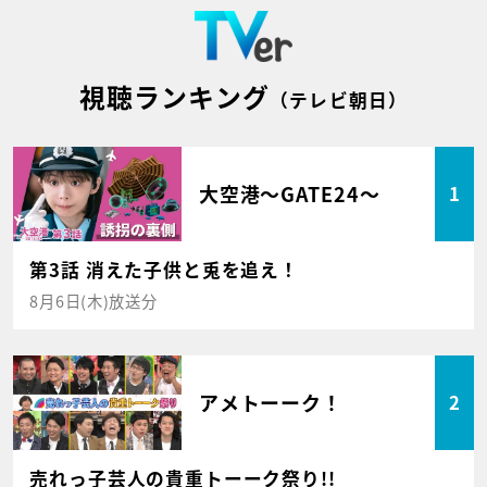
視聴ランキング
（テレビ朝日）
大空港～GATE24～
1
第3話 消えた子供と兎を追え！
8月6日(木)放送分
アメトーーク！
2
売れっ子芸人の貴重トーーク祭り!!