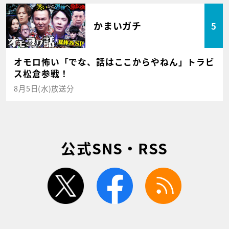
かまいガチ
5
オモロ怖い「でな、話はここからやねん」トラビ
ス松倉参戦！
8月5日(水)放送分
公式SNS・RSS
twitter
facebook
rss