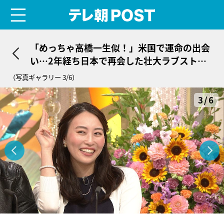
menu
テレ朝POST
「めっちゃ高橋一生似！」米国で運命の出会
い…2年経ち日本で再会した壮大ラブストー
リー
（写真ギャラリー 3/6）
3/6