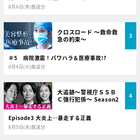
8月6日(木)放送分
クロスロード ～救命救
3
急の約束～
＃5 病院激震！パワハラ＆医療事故!?
8月4日(火)放送分
大追跡～警視庁ＳＳＢ
4
Ｃ強行犯係～ Season2
Episode3 大炎上…暴走する正義
8月5日(水)放送分