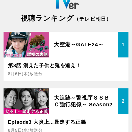
視聴ランキング
（テレビ朝日）
大空港～GATE24～
1
第3話 消えた子供と兎を追え！
8月6日(木)放送分
大追跡～警視庁ＳＳＢ
2
Ｃ強行犯係～ Season2
Episode3 大炎上…暴走する正義
8月5日(水)放送分