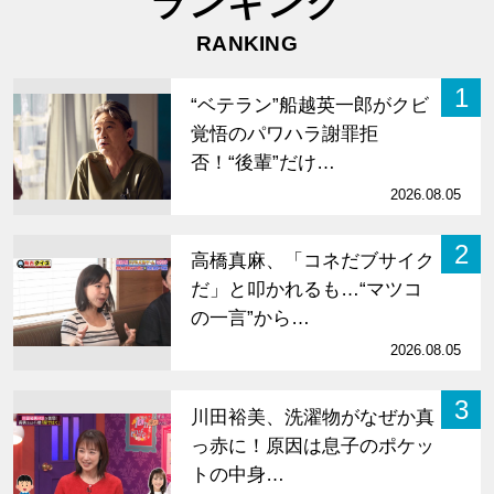
ランキング
RANKING
1
“ベテラン”船越英一郎がクビ
覚悟のパワハラ謝罪拒
否！“後輩”だけ…
2026.08.05
2
高橋真麻、「コネだブサイク
だ」と叩かれるも…“マツコ
の一言”から…
2026.08.05
3
川田裕美、洗濯物がなぜか真
っ赤に！原因は息子のポケッ
トの中身…