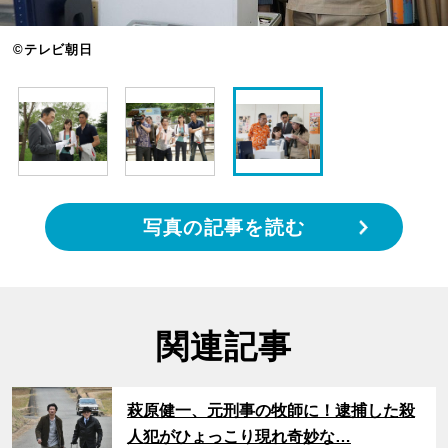
©テレビ朝日
写真の記事を読む
関連記事
サムネイル
萩原健一、元刑事の牧師に！逮捕した殺
人犯がひょっこり現れ奇妙な…