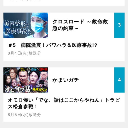
クロスロード ～救命救
3
急の約束～
＃5 病院激震！パワハラ＆医療事故!?
8月4日(火)放送分
かまいガチ
4
オモロ怖い「でな、話はここからやねん」トラビ
ス松倉参戦！
8月5日(水)放送分