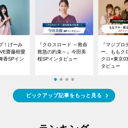
ブ！げーみ
『クロスロード ～救命
『マジプロ
VE齋藤樹愛
救急の約束～』今田美
ー、ももク
舞香SPイン
桜SPインタビュー
クロ×東京0
タビュー
ピックアップ記事をもっと見る