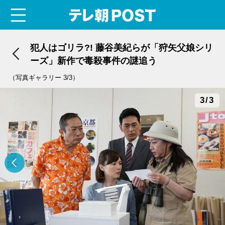
menu
テレ朝POST
犯人はゴリラ?! 藤谷美紀らが「狩矢父娘シリ
ーズ」新作で毒殺事件の謎追う
（写真ギャラリー 3/3）
3/3