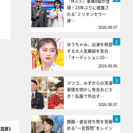
『Mステ』豪華8組が登
場！23年ぶりに披露さ
れる“ミリオンセラー
達…
2026.08.07
2
ゆうちゃみ、出演を熱望
する大人気番組を告白
「オーディション10…
2026.08.06
3
マツコ、みずからの洗濯
事情を明かし有吉おどろ
き！私服で外出す…
2026.08.07
4
既婚・彼女持ち男を見極
める“一言質問”をレイン
芸歴1