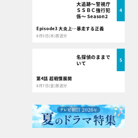
大追跡～警視庁
ＳＳＢＣ強行犯
4
係～ Season2
Episode3 大炎上…暴走する正義
8月5日(水)放送分
名探偵のままで
5
いて
第4話 超戦慄展開
8月7日(金)放送分