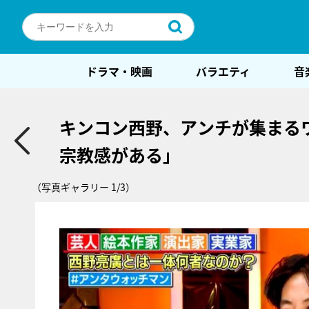
ドラマ・映画
バラエティ
音
キンコン西野、アンチが集まる
宗教感がある」
（写真ギャラリー 1/3）