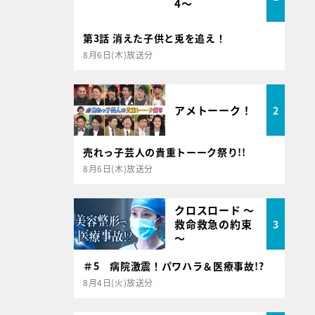
4～
第3話 消えた子供と兎を追え！
8月6日(木)放送分
アメトーーク！
2
売れっ子芸人の貴重トーーク祭り!!
8月6日(木)放送分
クロスロード ～
救命救急の約束
3
～
＃5 病院激震！パワハラ＆医療事故!?
8月4日(火)放送分