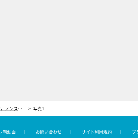
キンコン西野、アンチが集まるワケ。ノンスタ石田＆佐久間宣行が分析「エセ宗教感がある」
写真1
レ朝動画
お問い合わせ
サイト利用規約
プ