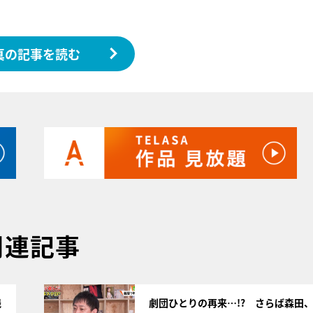
真の記事を読む
関連記事
サムネイル
残
劇団ひとりの再来…!? さらば森田、