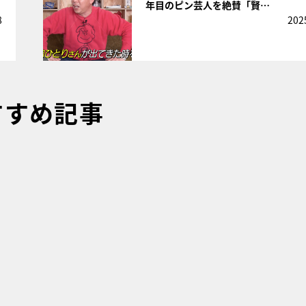
年目のピン芸人を絶賛「賢…
8
202
すすめ記事