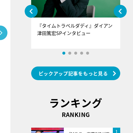
ぐ』＝LOV
『タイムトラベルダディ』ダイアン
『
香SPインタ
津田篤宏SPインタビュー
～
ピックアップ記事をもっと見る
ランキング
RANKING
1