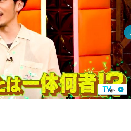
『アイ＝ラブ！げーみん
E齋藤樹愛羅＆佐々木舞
ビュー