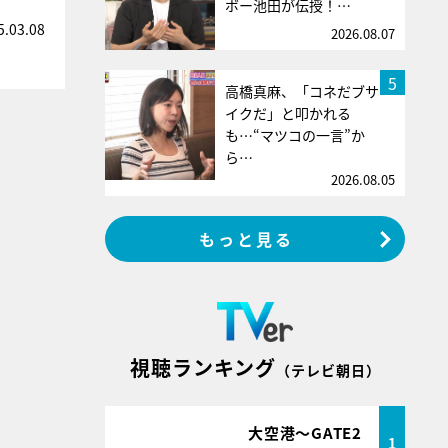
ボー池田が伝授！…
5.03.08
2026.08.07
5
高橋真麻、「コネだブサ
イクだ」と叩かれる
も…“マツコの一言”か
ら…
2026.08.05
もっと見る
視聴ランキング
（テレビ朝日）
大空港～GATE2
1