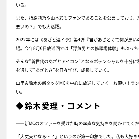
いる。
また、指原莉乃や山本彩もファンであることを公言しており、
悪いの？』でも大活躍。
2022年には《あざと連ドラ》第4弾『君があざとくて何が悪
場。今年8月6日放送回では「浮気男との修羅場体験」もぶっち
そんな“新世代のあざとアイコン”となるポテンシャルを十分
を通して“あざとさ”を日々学び、成長していく。
山里＆鈴木の新タッグMCを中心に放送していく「お願い！ランキン
い。
◆鈴木愛理・コメント
――新MCのオファーを受けた時の率直な気持ちを聞かせてく
「大丈夫かなぁ…？」というのが第一印象でした。私も大好き