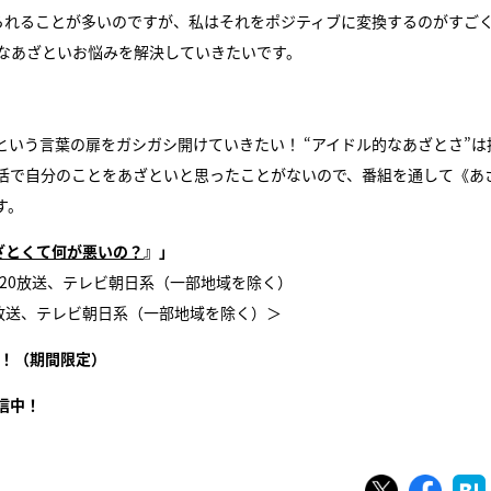
られることが多いのですが、私はそれをポジティブに変換するのがすご
プなあざといお悩みを解決していきたいです。
。
いう言葉の扉をガシガシ開けていきたい！ “アイドル的なあざとさ”は
活で自分のことをあざといと思ったことがないので、番組を通して《あ
す。
ざとくて何が悪いの？
』」
1：20放送、テレビ朝日系（一部地域を除く）
25放送、テレビ朝日系（一部地域を除く）＞
！（期間限定）
信中！
ツイート
シェ