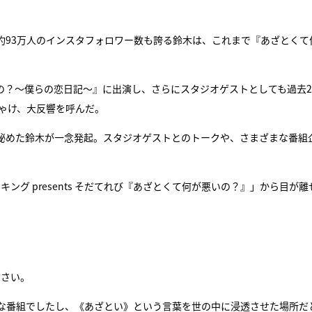
約93万人のインスタフォロワー数も誇る鈴木は、これまで『あざとくて
いの？～僕らの恋日記～』に出演し、さらにスタジオゲストとしても過去
ゃけ、大反響を呼んだ。
に秘めた鈴木が一念発起。スタジオゲストとのトークや、さまざまな番組
グ presents そだてれび『あざとくて何が悪いの？』」から目が離
ださい。
な番組でしたし、《あざとい》という言葉を世の中に浸透させた場所だ