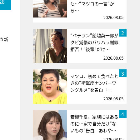
28
も…“マツコの一言”か
ら…
2026.08.05
2
“ベテラン”船越英一郎が
う新
クビ覚悟のパワハラ謝罪
拒否！“後輩”だけ…
2026.08.05
3
マツコ、初めて食べたと
きの“衝撃度ナンバーワ
ングルメ”を告白「…
2026.08.05
4
若槻千夏、家族にはある
のに…家で自分だけ“な
いもの”告白 あわや…
2026.08.05