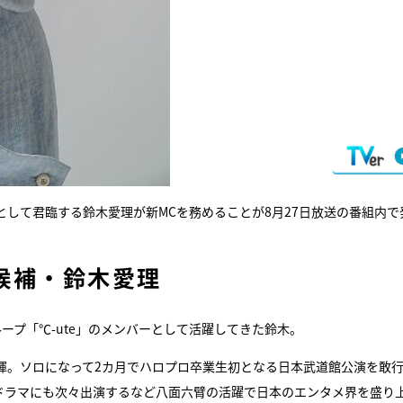
ドル」として君臨する鈴木愛理が新MCを務めることが8月27日放送の番組内で
候補・鈴木愛理
ループ「℃-ute」のメンバーとして活躍してきた鈴木。
揮。ソロになって2カ月でハロプロ卒業生初となる日本武道館公演を敢
続ドラマにも次々出演するなど八面六臂の活躍で日本のエンタメ界を盛り