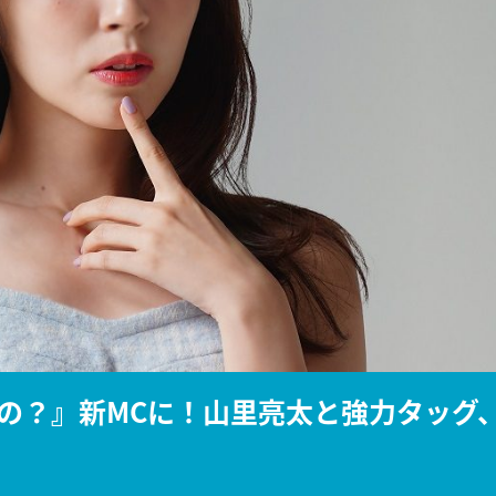
『アイ＝ラブ！げーみん
E齋藤樹愛羅＆佐々木舞
ビュー
の？』新MCに！山里亮太と強力タッグ