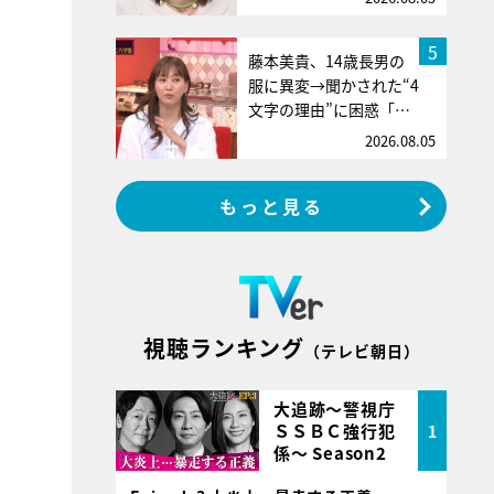
5
藤本美貴、14歳長男の
服に異変→聞かされた“4
文字の理由”に困惑「…
2026.08.05
もっと見る
視聴ランキング
（テレビ朝日）
大追跡～警視庁
ＳＳＢＣ強行犯
1
係～ Season2