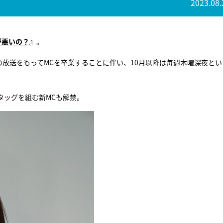
2023.08.
が悪いの？
』
。
の放送をもってMCを卒業することに伴い、10月以降は毎週木曜深夜とい
。
タッグを組む新MCも解禁。