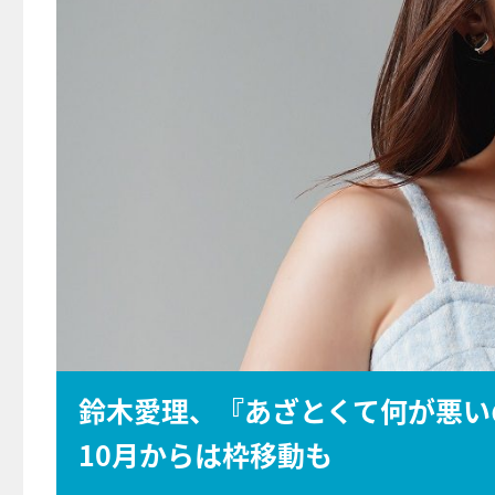
鈴木愛理、『あざとくて何が悪い
10月からは枠移動も