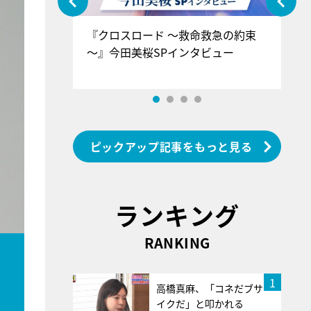
ぐ』＝LOV
『クロスロード ～救命救急の約束
『
香SPインタ
～』今田美桜SPインタビュー
ロ
ン
ピックアップ記事をもっと見る
ランキング
RANKING
、
1
高橋真麻、「コネだブサ
イクだ」と叩かれる