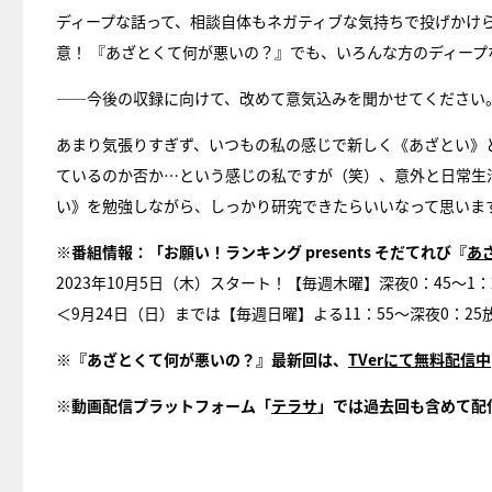
ディープな話って、相談自体もネガティブな気持ちで投げかけ
意！ 『あざとくて何が悪いの？』でも、いろんな方のディー
――今後の収録に向けて、改めて意気込みを聞かせてください
あまり気張りすぎず、いつもの私の感じで新しく《あざとい》と
ているのか否か…という感じの私ですが（笑）、意外と日常生
い》を勉強しながら、しっかり研究できたらいいなって思いま
※番組情報：「お願い！ランキング presents そだてれび『
あ
2023年10月5日（木）スタート！【毎週木曜】深夜0：45～
＜9月24日（日）までは【毎週日曜】よる11：55～深夜0：
※『あざとくて何が悪いの？』最新回は、
TVerにて無料配信中
※動画配信プラットフォーム「
テラサ
」では過去回も含めて配