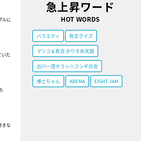
急上昇ワード
HOT WORDS
プルに
バラエティ
有吉クイズ
マツコ＆有吉 かりそめ天国
ていた
出川一茂ホラン☆フシギの会
博士ちゃん
ABEMA
EIGHT-JAM
の
好きな