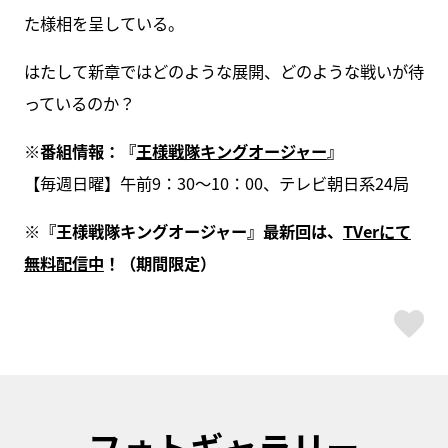
た様相を呈している。
はたして新章ではどのような展開、どのような戦いが待
っているのか？
※番組情報：『
王様戦隊キングオージャー
』
【毎週日曜】午前9：30～10：00、テレビ朝日系24局
※『王様戦隊キングオージャー』最新回は、
TVerにて
無料配信中
！（期間限定）
ス
フォトギャラリー