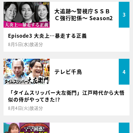
大追跡～警視庁ＳＳＢ
3
Ｃ強行犯係～ Season2
Episode3 大炎上…暴走する正義
8月5日(水)放送分
テレビ千鳥
4
「タイムスリッパー大左衛門」江戸時代から大悟
似の侍がやってきた!?
8月4日(火)放送分