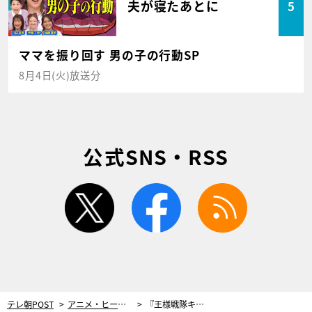
夫が寝たあとに
5
ママを振り回す 男の子の行動SP
8月4日(火)放送分
公式SNS・RSS
twitter
facebook
rss
テレ朝POST
アニメ・ヒーロー
『王様戦隊キングオージャー』新章突入！決着から2年後…新たな舞台は“宇宙”へ