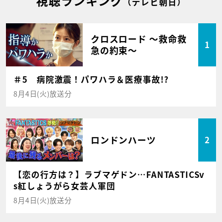
視聴ランキング
（テレビ朝日）
クロスロード ～救命救
1
急の約束～
＃5 病院激震！パワハラ＆医療事故!?
8月4日(火)放送分
ロンドンハーツ
2
【恋の行方は？】ラブマゲドン…FANTASTICSv
s紅しょうがら女芸人軍団
8月4日(火)放送分