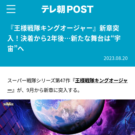
menu
テレ朝POST
『王様戦隊キングオージャー』新章突
入！決着から2年後…新たな舞台は“宇
宙”へ
2023.08.20
スーパー戦隊シリーズ第47作
『
王様戦隊キングオージャ
ー
』
が、9月から新章に突入する。