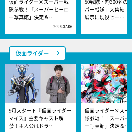
仮面ライダー×スーパー戦
50戦隊・約300名の
隊参戦！「スーパーヒーロ
パー戦隊」大集結！
ー写真館」決定＆…
展示に現役ヒー…
2026.07.06
2
仮面ライダー
9月スタート『仮面ライダー
仮面ライダー×スー
マイス』主要キャスト解
隊参戦！「スーパー
禁！主人公はドラ…
ー写真館」決定＆…