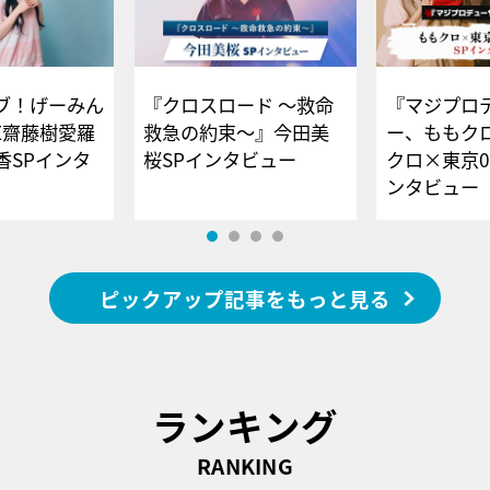
ブ！げーみん
『クロスロード ～救命
『マジプロ
E齋藤樹愛羅
救急の約束～』今田美
ー、ももク
香SPインタ
桜SPインタビュー
クロ×東京0
ンタビュー
ピックアップ記事をもっと見る
ランキング
RANKING