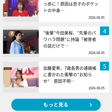
っ赤に！原因は息子のポケッ
トの中身…
2026.08.05
4
“後輩”今田美桜、“先輩のパ
ワハラ問題”に持論「被害者
の話だけで…
2026.08.05
5
加藤夏希、7歳長男の連絡帳
に書かれた衝撃の“お知ら
せ” 原因不明…
2026.08.05
もっと見る