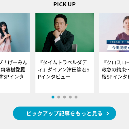
PICK UP
ブ！げーみん
『タイムトラベルダデ
『クロスロー
E齋藤樹愛羅
ィ』ダイアン津田篤宏S
救急の約束
香SPインタ
Pインタビュー
桜SPイ
ピックアップ記事をもっと見る