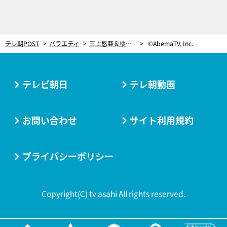
テレ朝POST
バラエティ
三上悠亜＆ゆきぽよ、遠距離恋愛の経験を語るも…“距離”に大爆笑！「名古屋と大阪」「千葉と横浜」
©AbemaTV, Inc.
テレビ朝日
テレ朝動画
お問い合わせ
サイト利用規約
プライバシーポリシー
Copyright(C) tv asahi All rights reserved.