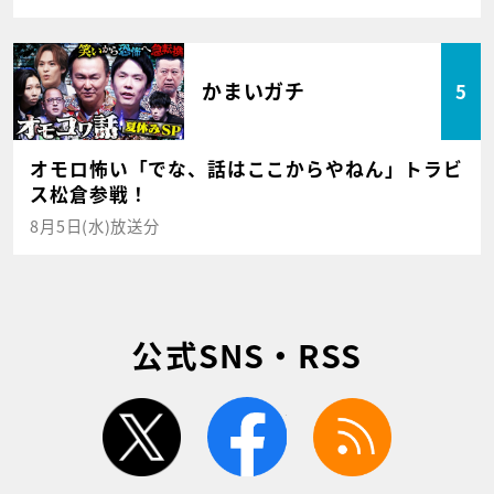
かまいガチ
5
オモロ怖い「でな、話はここからやねん」トラビ
ス松倉参戦！
8月5日(水)放送分
公式SNS・RSS
twitter
facebook
rss