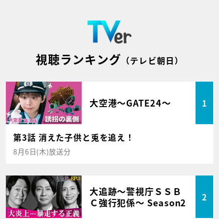
視聴ランキング
（テレビ朝日）
大空港～GATE24～
1
第3話 消えた子供と兎を追え！
8月6日(木)放送分
大追跡～警視庁ＳＳＢ
2
Ｃ強行犯係～ Season2