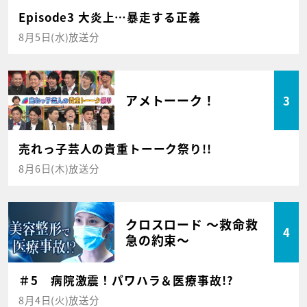
Episode3 大炎上…暴走する正義
8月5日(水)放送分
アメトーーク！
3
売れっ子芸人の貴重トーーク祭り!!
8月6日(木)放送分
クロスロード ～救命救
4
急の約束～
＃5 病院激震！パワハラ＆医療事故!?
8月4日(火)放送分