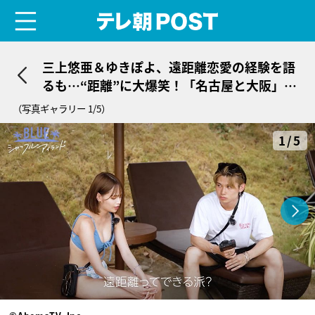
menu
テレ朝POST
三上悠亜＆ゆきぽよ、遠距離恋愛の経験を語
るも…“距離”に大爆笑！「名古屋と大阪」
「千葉と横浜」
（写真ギャラリー 1/5）
1/5