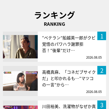
ランキング
RANKING
1
“ベテラン”船越英一郎がクビ
覚悟のパワハラ謝罪拒
否！“後輩”だけ…
2026.08.05
2
高橋真麻、「コネだブサイク
だ」と叩かれるも…“マツコ
の一言”から…
2026.08.05
3
川田裕美、洗濯物がなぜか真