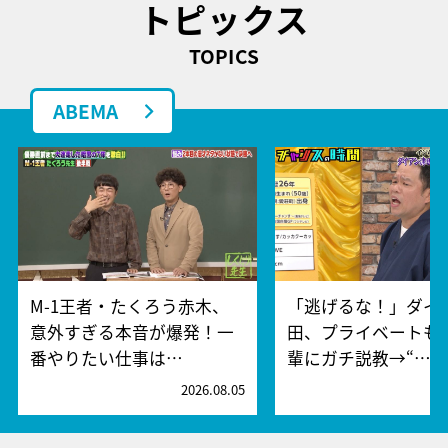
トピックス
TOPICS
ABEMA
M-1王者・たくろう赤木、
「逃げるな！」ダイ
意外すぎる本音が爆発！一
田、プライベートも
番やりたい仕事は…
輩にガチ説教→“…
2026.08.05
2