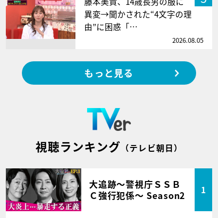
藤本美貴、14歳長男の服に
異変→聞かされた“4文字の理
由”に困惑「…
2026.08.05
もっと見る
視聴ランキング
（テレビ朝日）
大追跡～警視庁ＳＳＢ
1
Ｃ強行犯係～ Season2