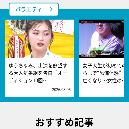
バラエティ
ゆうちゃみ、出演を熱望す
女子大生が初めての
る大人気番組を告白「オー
らしで“恐怖体験” 
ディション10回…
亡くなり…女性の…
2026.08.06
2
おすすめ記事