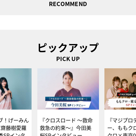
RECOMMEND
ピックアップ
PICK UP
ブ！げーみん
『クロスロード ～救命
『マジプロ
E齋藤樹愛羅
救急の約束～』今田美
ー、ももク
香SPインタ
桜SPインタビュー
クロ×東京0