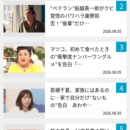
2
“ベテラン”船越英一郎がクビ
覚悟のパワハラ謝罪拒
否！“後輩”だけ…
2026.08.05
3
マツコ、初めて食べたとき
の“衝撃度ナンバーワングル
メ”を告白「…
2026.08.05
4
若槻千夏、家族にはあるの
に…家で自分だけ“ないも
の”告白 あわや…
2026.08.05
5