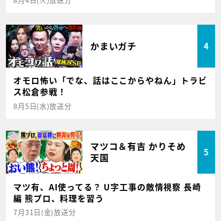
かまいガチ
4
オモロ怖い「でな、話はここからやねん」トラビ
ス松倉参戦！
8月5日(水)放送分
マツコ＆有吉 かりそめ
5
天国
マツ有、AI使ってる？ U字工事の敵情視察 長崎
編 熊プロ、料理を習う
7月31日(金)放送分