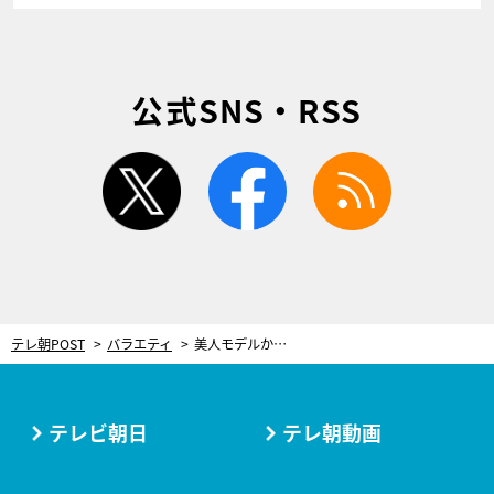
公式SNS・RSS
twitter
facebook
rss
テレ朝POST
バラエティ
美人モデルからの“大胆キス”でスタジオ大絶叫！峯岸みなみ「ジェットコースターみたい」
テレビ朝日
テレ朝動画