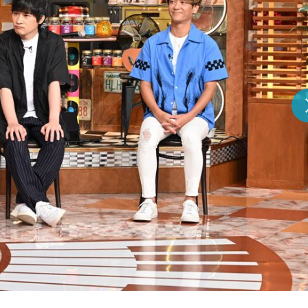
『アイ＝ラブ！げーみん
E齋藤樹愛羅＆佐々木舞
ビュー