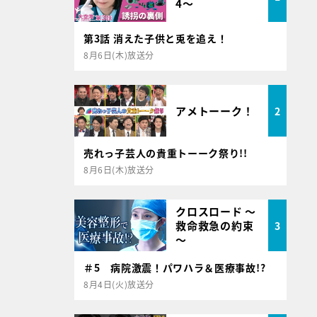
4～
第3話 消えた子供と兎を追え！
8月6日(木)放送分
アメトーーク！
2
売れっ子芸人の貴重トーーク祭り!!
8月6日(木)放送分
クロスロード ～
救命救急の約束
3
～
＃5 病院激震！パワハラ＆医療事故!?
8月4日(火)放送分