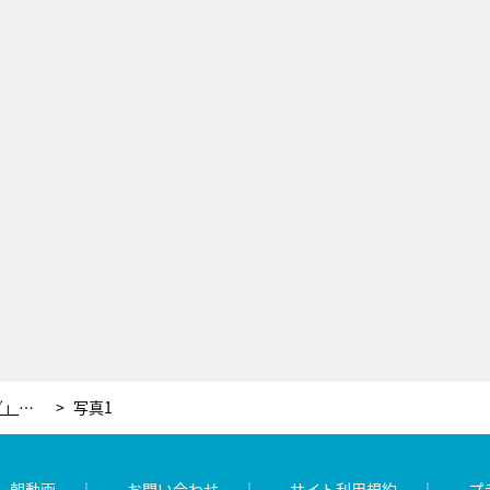
プロが選ぶ「あのアーティストの海ソング」発表！“海の中にいるような感覚”になるKing Gnuの定番曲
写真1
レ朝動画
お問い合わせ
サイト利用規約
プ