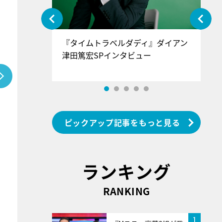
ぐ』＝LOV
『タイムトラベルダディ』ダイアン
『
香SPインタ
津田篤宏SPインタビュー
～
ピックアップ記事をもっと見る
ランキング
RANKING
1