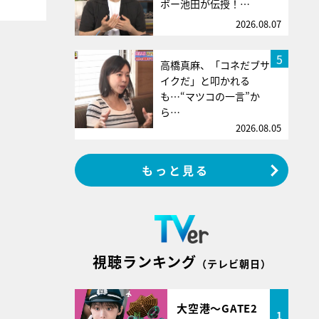
ボー池田が伝授！…
2026.08.07
5
高橋真麻、「コネだブサ
イクだ」と叩かれる
も…“マツコの一言”か
ら…
2026.08.05
もっと見る
視聴ランキング
（テレビ朝日）
大空港～GATE2
1