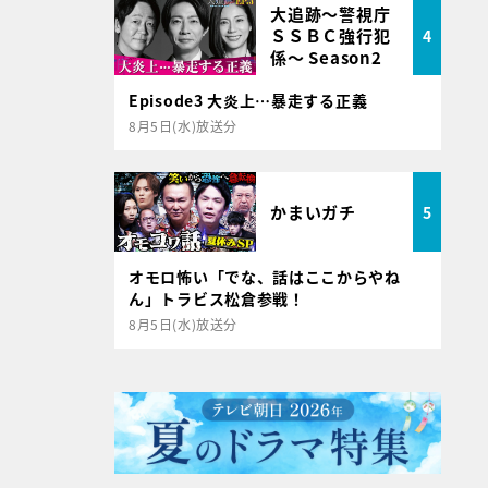
大追跡～警視庁
ＳＳＢＣ強行犯
4
係～ Season2
Episode3 大炎上…暴走する正義
8月5日(水)放送分
かまいガチ
5
オモロ怖い「でな、話はここからやね
ん」トラビス松倉参戦！
8月5日(水)放送分