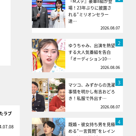
『Mステ』豪華8組が登
場！23年ぶりに披露さ
れる“ミリオンセラー
達…
2026.08.07
2
ゆうちゃみ、出演を熱望
する大人気番組を告白
「オーディション10…
2026.08.06
3
マツコ、みずからの洗濯
事情を明かし有吉おどろ
き！私服で外出す…
2026.08.07
したラブ
4
既婚・彼女持ち男を見極
4.07.08
める“一言質問”をレイン