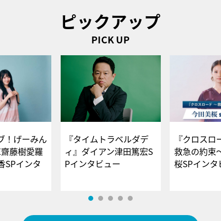
ピックアップ
PICK UP
ブ！げーみん
『タイムトラベルダデ
『クロスロー
E齋藤樹愛羅
ィ』ダイアン津田篤宏S
救急の約束
香SPインタ
Pインタビュー
桜SPイ