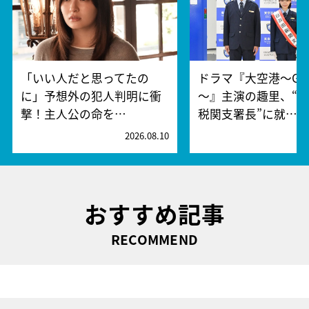
「いい人だと思ってたの
ドラマ『大空港～GAT
に」予想外の犯人判明に衝
～』主演の趣里、“
撃！主人公の命を…
税関支署長”に就…
2026.08.10
2
おすすめ記事
RECOMMEND