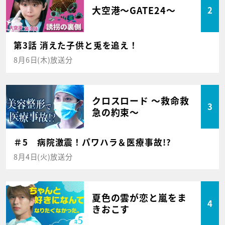
大空港～GATE24～
2
第3話 消えた子供と兎を追え！
8月6日(木)放送分
クロスロード ～救命救
3
急の約束～
＃5 病院激震！パワハラ＆医療事故!?
8月4日(火)放送分
夏色の雲が恋と嵐をま
4
きおこす