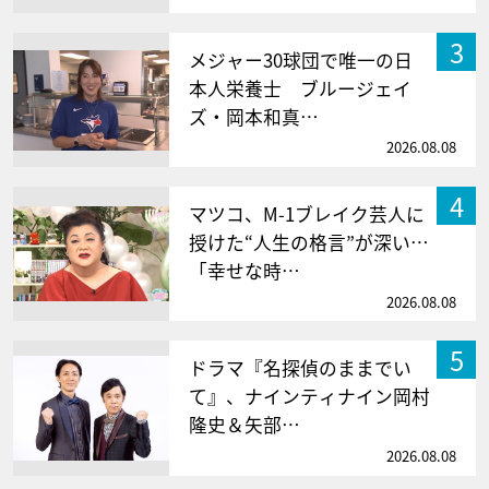
3
メジャー30球団で唯一の日
本人栄養士 ブルージェイ
ズ・岡本和真…
2026.08.08
4
マツコ、M-1ブレイク芸人に
授けた“人生の格言”が深い…
「幸せな時…
2026.08.08
5
ドラマ『名探偵のままでい
て』、ナインティナイン岡村
隆史＆矢部…
2026.08.08