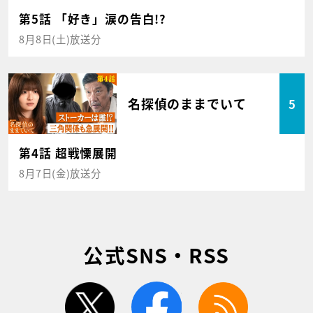
第5話 「好き」涙の告白!?
8月8日(土)放送分
名探偵のままでいて
5
第4話 超戦慄展開
8月7日(金)放送分
公式SNS・RSS
twitter
facebook
rss