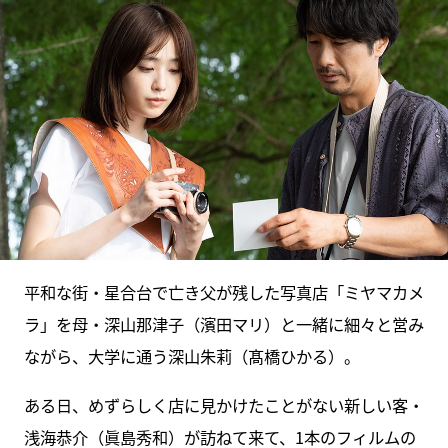
平和な街・星合台で亡き父が残した写真店「ミヤマカメ
ラ」を母・深山那津子（濱田マリ）と一緒に細々と営み
ながら、大学に通う深山朱莉（髙橋ひかる）。
ある日、めずらしく店に見かけたことがない新しい客・
浅海恭介（眞島秀和）が訪ねて来て、1本のフィルムの