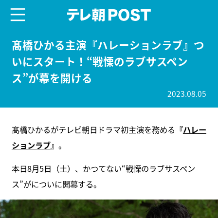
menu
テレ朝POST
髙橋ひかる主演『ハレーションラブ』つ
いにスタート！“戦慄のラブサスペン
ス”が幕を開ける
2023.08.05
髙橋ひかるがテレビ朝日ドラマ初主演を務める
『
ハレー
ションラブ
』
。
本日8月5日（土）、かつてない“戦慄のラブサスペン
ス”がについに開幕する。