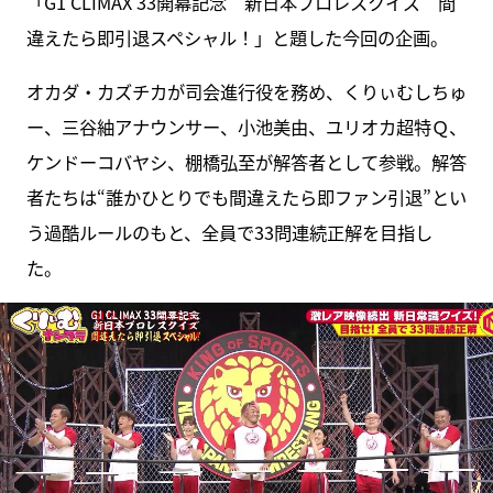
「G1 CLIMAX 33開幕記念 新日本プロレスクイズ 間
違えたら即引退スペシャル！」と題した今回の企画。
オカダ・カズチカが司会進行役を務め、くりぃむしちゅ
ー、三谷紬アナウンサー、小池美由、ユリオカ超特Ｑ、
ケンドーコバヤシ、棚橋弘至が解答者として参戦。解答
者たちは“誰かひとりでも間違えたら即ファン引退”とい
う過酷ルールのもと、全員で33問連続正解を目指し
た。