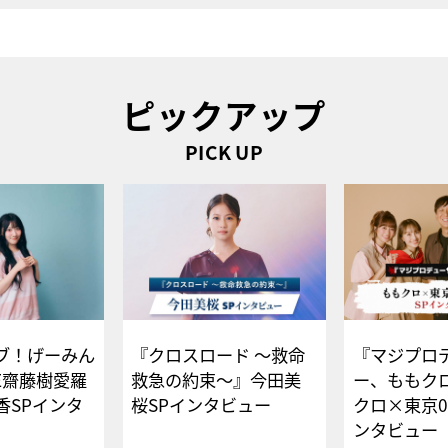
ピックアップ
PICK UP
ブ！げーみん
『クロスロード ～救命
『マジプロ
E齋藤樹愛羅
救急の約束～』今田美
ー、ももク
香SPインタ
桜SPインタビュー
クロ×東京0
ンタビュー