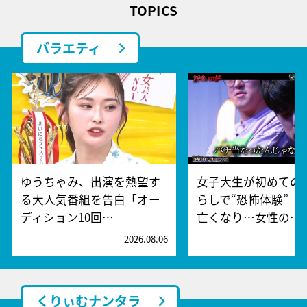
TOPICS
バラエティ
ゆうちゃみ、出演を熱望す
女子大生が初めての
る大人気番組を告白「オー
らしで“恐怖体験” 
ディション10回…
亡くなり…女性の…
2026.08.06
2
くりぃむナンタラ