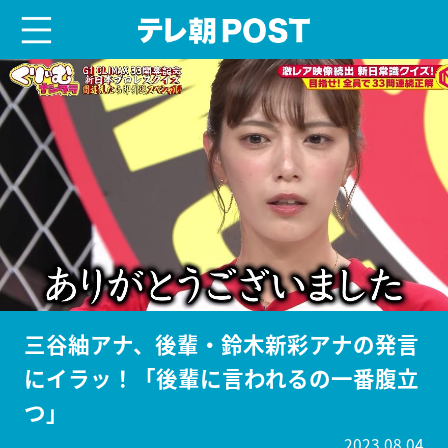
menu
テレ朝POST
三谷紬アナ、後輩・鈴木新彩アナの発言
にイラッ！「後輩に言われるの一番腹立
つ」
2023.08.04