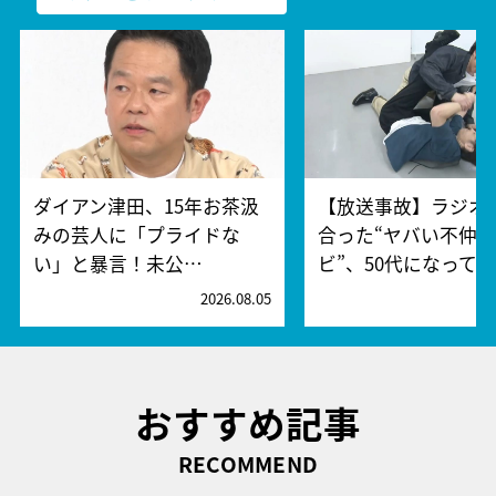
ダイアン津田、15年お茶汲
【放送事故】ラジオ
みの芸人に「プライドな
合った“ヤバい不仲
い」と暴言！未公…
ビ”、50代になって…
2026.08.05
2
おすすめ記事
RECOMMEND