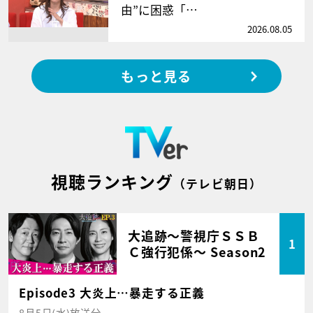
由”に困惑「…
2026.08.05
もっと見る
視聴ランキング
（テレビ朝日）
大追跡～警視庁ＳＳＢ
1
Ｃ強行犯係～ Season2
Episode3 大炎上…暴走する正義
8月5日(水)放送分