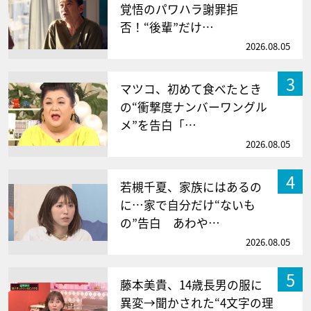
覚悟のパワハラ謝罪拒
否！“後輩”だけ…
2026.08.05
3
マツコ、初めて食べたとき
の“衝撃度ナンバーワングル
メ”を告白「…
2026.08.05
4
若槻千夏、家族にはあるの
に…家で自分だけ“ないも
の”告白 あわや…
2026.08.05
5
藤本美貴、14歳長男の服に
異変→聞かされた“4文字の理