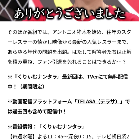
そのほか番組では、アントニオ猪木を始め、往年のスタ
ーレスラーの懐かし映像から最新の人気レスラーまで、
あらゆる年代の問題を出題。はたして解答者たちは正解
を積み重ね、ファン引退を免れることはできるか…？
※
『くりぃむナンタラ』最新回は、
TVer
にて無料配信
中
！（期間限定）
※
動画配信プラットフォーム「
TELASA
（テラサ）
」で
は過去回も含めて配信中！
※
番組情報：『
くりぃむナンタラ
』
【毎週水曜】よる11：45～深夜0：15、テレビ朝日系2