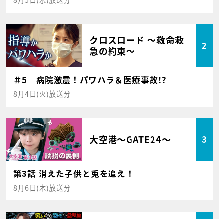
クロスロード ～救命救
2
急の約束～
＃5 病院激震！パワハラ＆医療事故!?
8月4日(火)放送分
大空港～GATE24～
3
第3話 消えた子供と兎を追え！
8月6日(木)放送分