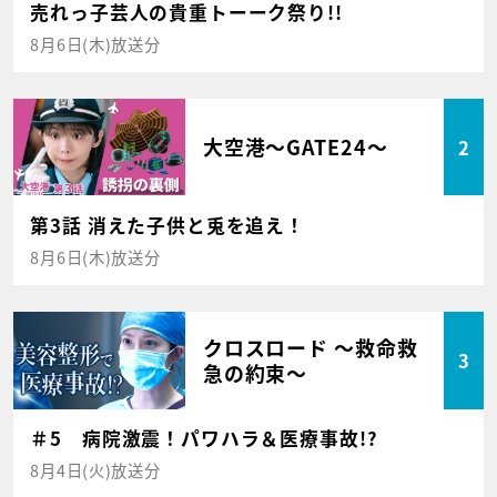
売れっ子芸人の貴重トーーク祭り!!
8月6日(木)放送分
大空港～GATE24～
2
第3話 消えた子供と兎を追え！
8月6日(木)放送分
クロスロード ～救命救
3
急の約束～
＃5 病院激震！パワハラ＆医療事故!?
8月4日(火)放送分