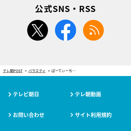
公式SNS・RSS
twitter
facebook
rss
テレ朝POST
バラエティ
ぱーてぃーちゃん・信子、実はお金持ちのお嬢様！「実家を33億円で建てた」と衝撃告白
テレビ朝日
テレ朝動画
お問い合わせ
サイト利用規約