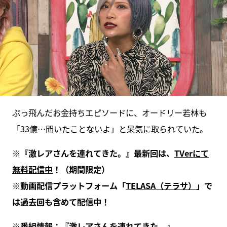
ぶっ飛んだお金持ちエピソードに、オードリー若林も
「33億…聞いたことないよ」と呆気に取られていた。
※
『激レアさんを連れてきた。』最新回は、
TVer
にて
無料配信中
！（期間限定）
※
動画配信プラットフォーム「
TELASA
（テラサ）
」で
は過去回も含めて配信中！
※
番組情報：『
激レアさんを連れてきた。
』