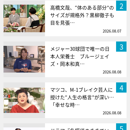
2
高橋文哉、“体のある部分”の
サイズが規格外？黒柳徹子も
目を見張…
2026.08.07
3
メジャー30球団で唯一の日
本人栄養士 ブルージェイ
ズ・岡本和真…
2026.08.08
4
マツコ、M-1ブレイク芸人に
授けた“人生の格言”が深い…
「幸せな時…
2026.08.08
5