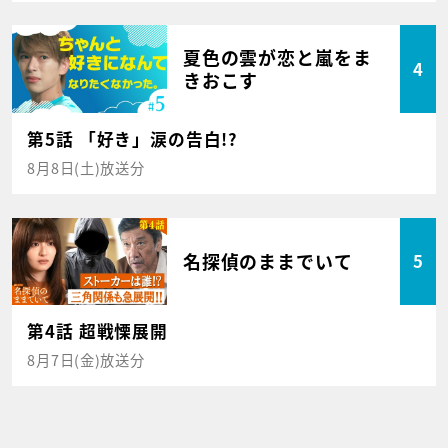
夏色の雲が恋と嵐をま
4
きおこす
第5話 「好き」涙の告白!?
8月8日(土)放送分
名探偵のままでいて
5
第4話 超戦慄展開
8月7日(金)放送分