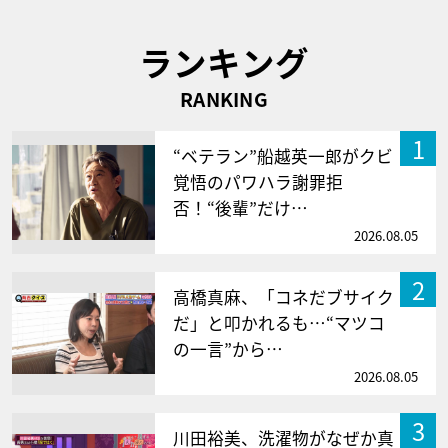
ランキング
RANKING
1
“ベテラン”船越英一郎がクビ
覚悟のパワハラ謝罪拒
否！“後輩”だけ…
2026.08.05
2
高橋真麻、「コネだブサイク
だ」と叩かれるも…“マツコ
の一言”から…
2026.08.05
3
川田裕美、洗濯物がなぜか真