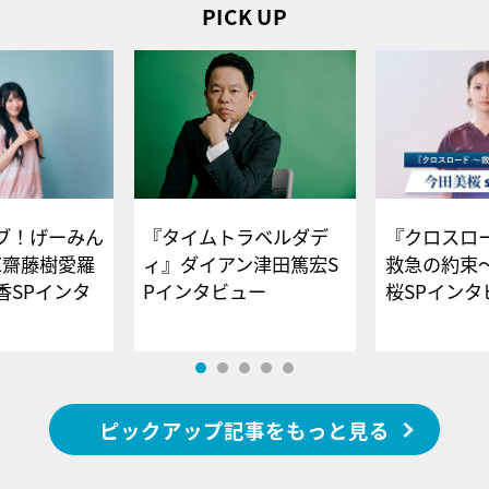
PICK UP
ブ！げーみん
『タイムトラベルダデ
『クロスロー
E齋藤樹愛羅
ィ』ダイアン津田篤宏S
救急の約束
香SPインタ
Pインタビュー
桜SPイ
ピックアップ記事をもっと見る