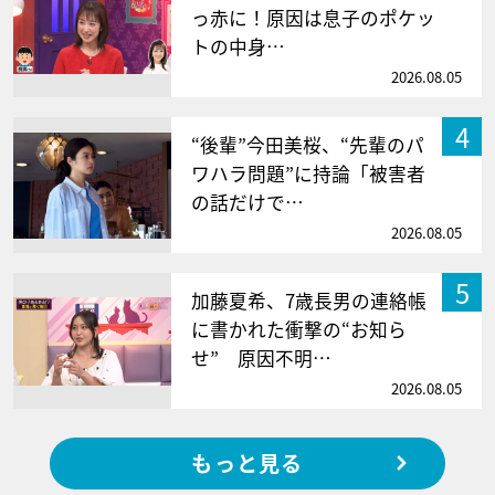
っ赤に！原因は息子のポケッ
トの中身…
2026.08.05
4
“後輩”今田美桜、“先輩のパ
ワハラ問題”に持論「被害者
の話だけで…
2026.08.05
5
加藤夏希、7歳長男の連絡帳
に書かれた衝撃の“お知ら
せ” 原因不明…
2026.08.05
もっと見る