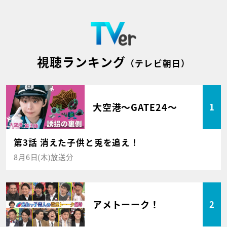
視聴ランキング
（テレビ朝日）
大空港～GATE24～
1
第3話 消えた子供と兎を追え！
8月6日(木)放送分
アメトーーク！
2