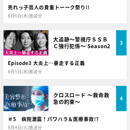
売れっ子芸人の貴重トーーク祭り!!
8月6日(木)放送分
大追跡～警視庁ＳＳＢ
3
Ｃ強行犯係～ Season2
Episode3 大炎上…暴走する正義
8月5日(水)放送分
クロスロード ～救命救
4
急の約束～
＃5 病院激震！パワハラ＆医療事故!?
8月4日(火)放送分