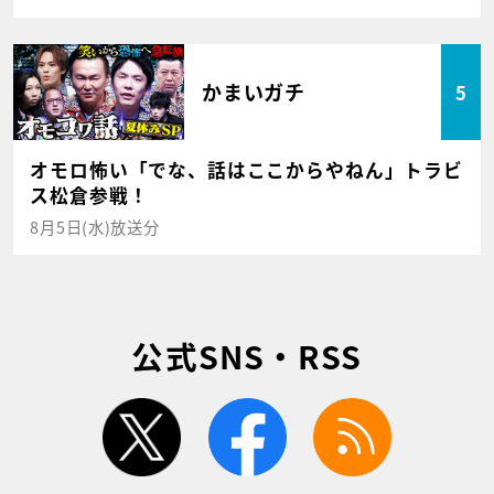
かまいガチ
5
オモロ怖い「でな、話はここからやねん」トラビ
ス松倉参戦！
8月5日(水)放送分
公式SNS・RSS
twitter
facebook
rss