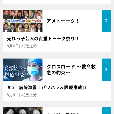
アメトーーク！
2
売れっ子芸人の貴重トーーク祭り!!
8月6日(木)放送分
クロスロード ～救命救
3
急の約束～
＃5 病院激震！パワハラ＆医療事故!?
8月4日(火)放送分