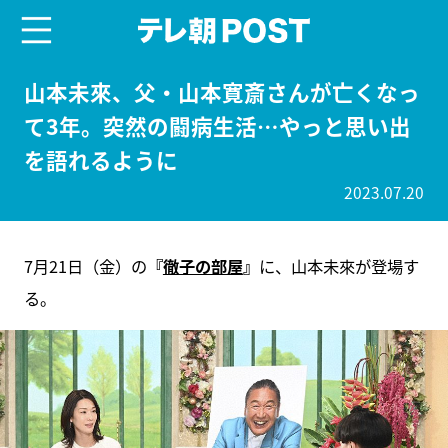
menu
テレ朝POST
山本未來、父・山本寛斎さんが亡くなっ
て3年。突然の闘病生活…やっと思い出
を語れるように
2023.07.20
7月21日（金）の
『
徹子の部屋
』
に、山本未來が登場す
る。