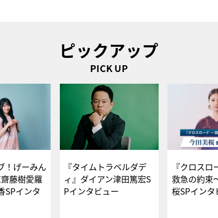
ピックアップ
PICK UP
ブ！げーみん
『タイムトラベルダデ
『クロスロー
E齋藤樹愛羅
ィ』ダイアン津田篤宏S
救急の約束
香SPインタ
Pインタビュー
桜SPイ