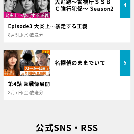
大追跡～警視庁ＳＳＢ
4
Ｃ強行犯係～ Season2
Episode3 大炎上…暴走する正義
8月5日(水)放送分
名探偵のままでいて
5
第4話 超戦慄展開
8月7日(金)放送分
公式SNS・RSS