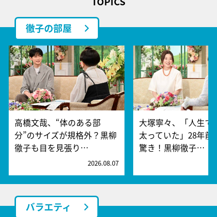
TOPICS
徹子の部屋
高橋文哉、“体のある部
大塚寧々、「人生で
分”のサイズが規格外？黒柳
太っていた」28年前
徹子も目を見張り…
驚き！黒柳徹子…
2026.08.07
2
バラエティ