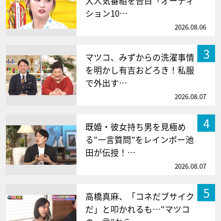
大人気番組を告白「オーディ
ション10…
2026.08.06
3
マツコ、みずからの洗濯事情
を明かし有吉おどろき！私服
で外出す…
2026.08.07
4
既婚・彼女持ち男を見極め
る“一言質問”をレインボー池
田が伝授！…
2026.08.07
5
高橋真麻、「コネだブサイク
だ」と叩かれるも…“マツコ