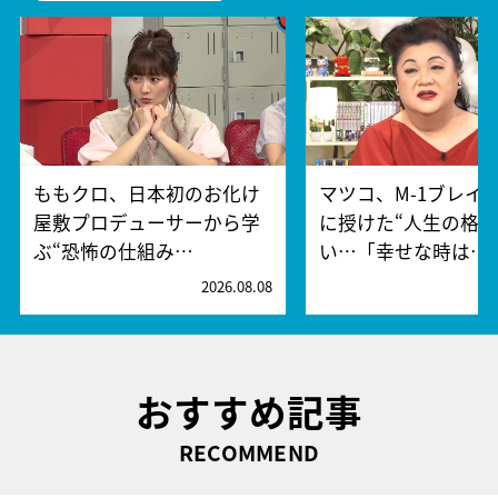
ももクロ、日本初のお化け
マツコ、M-1ブレイ
屋敷プロデューサーから学
に授けた“人生の格言
ぶ“恐怖の仕組み…
い…「幸せな時は…
2026.08.08
2
おすすめ記事
RECOMMEND