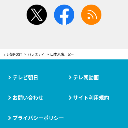
twitter
facebook
rss
テレ朝POST
バラエティ
山本未來、父・山本寛斎さんが亡くなって3年。突然の闘病生活…やっと思い出を語れるように
テレビ朝日
テレ朝動画
お問い合わせ
サイト利用規約
プライバシーポリシー