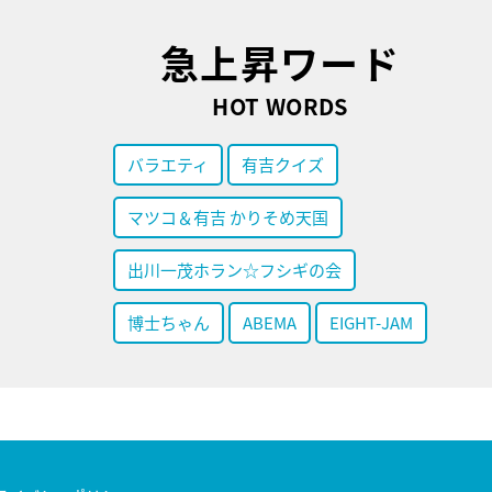
急上昇ワード
HOT WORDS
バラエティ
有吉クイズ
マツコ＆有吉 かりそめ天国
出川一茂ホラン☆フシギの会
博士ちゃん
ABEMA
EIGHT-JAM