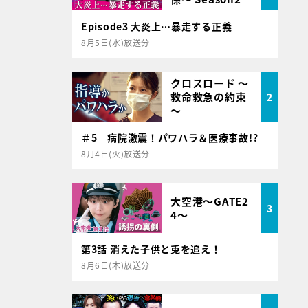
Episode3 大炎上…暴走する正義
8月5日(水)放送分
クロスロード ～
救命救急の約束
2
～
＃5 病院激震！パワハラ＆医療事故!?
8月4日(火)放送分
大空港～GATE2
3
4～
第3話 消えた子供と兎を追え！
8月6日(木)放送分