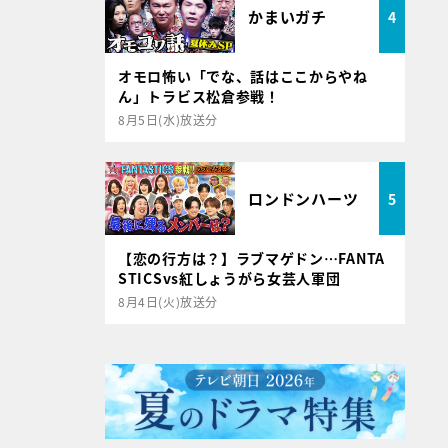
かまいガチ
4
オモロ怖い「でな、話はここからやね
ん」トラビス松倉参戦！
8月5日(水)放送分
ロンドンハーツ
5
【恋の行方は？】ラブマゲドン…FANTA
STICSvs紅しょうがら女芸人軍団
8月4日(火)放送分