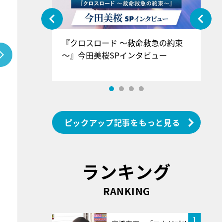
ぐ』＝LOV
『クロスロード ～救命救急の約束
『
香SPインタ
～』今田美桜SPインタビュー
ロ
ン
ピックアップ記事をもっと見る
ランキング
RANKING
1