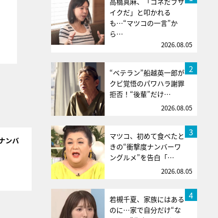
高橋真麻、「コネだブサ
イクだ」と叩かれる
も…“マツコの一言”か
ら…
2026.08.05
2
“ベテラン”船越英一郎が
クビ覚悟のパワハラ謝罪
拒否！“後輩”だけ…
2026.08.05
3
マツコ、初めて食べたと
ナンバ
きの“衝撃度ナンバーワ
ングルメ”を告白「…
2026.08.05
4
若槻千夏、家族にはある
のに…家で自分だけ“な