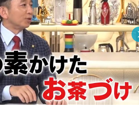
『アイ＝ラブ！げーみん
E齋藤樹愛羅＆佐々木舞
ビュー