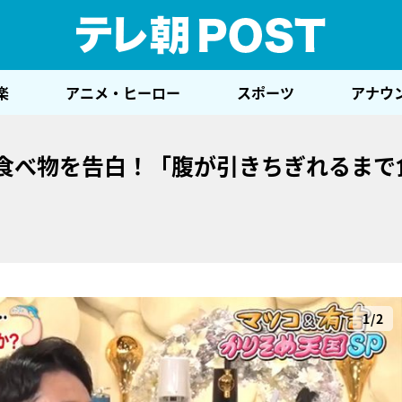
テレ
楽
アニメ・ヒーロー
スポーツ
アナウ
”食べ物を告白！「腹が引きちぎれるまで
1/2