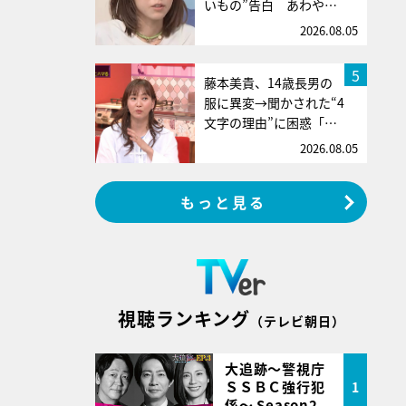
いもの”告白 あわや…
2026.08.05
5
藤本美貴、14歳長男の
服に異変→聞かされた“4
文字の理由”に困惑「…
2026.08.05
もっと見る
視聴ランキング
（テレビ朝日）
大追跡～警視庁
ＳＳＢＣ強行犯
1
係～ Season2