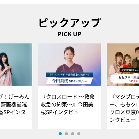
ピックアップ
PICK UP
ブ！げーみん
『クロスロード ～救命
『マジプロ
E齋藤樹愛羅
救急の約束～』今田美
ー、ももク
香SPインタ
桜SPインタビュー
クロ×東京0
ンタビュー