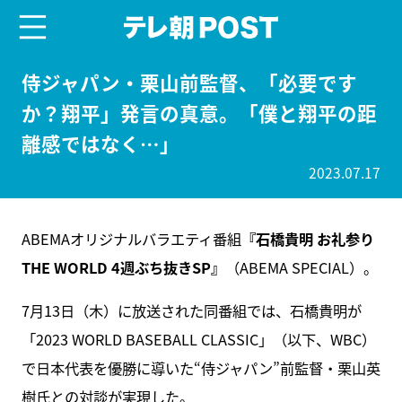
menu
テレ朝POST
侍ジャパン・栗山前監督、「必要です
か？翔平」発言の真意。「僕と翔平の距
離感ではなく…」
2023.07.17
ABEMAオリジナルバラエティ番組
『石橋貴明 お礼参り
THE WORLD 4週ぶち抜きSP』
（ABEMA SPECIAL）。
7月13日（木）に放送された同番組では、石橋貴明が
「2023 WORLD BASEBALL CLASSIC」（以下、WBC）
で日本代表を優勝に導いた“侍ジャパン”前監督・栗山英
樹氏との対談が実現した。