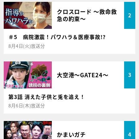
クロスロード ～救命救
2
急の約束～
＃5 病院激震！パワハラ＆医療事故!?
8月4日(火)放送分
大空港～GATE24～
3
第3話 消えた子供と兎を追え！
8月6日(木)放送分
かまいガチ
4