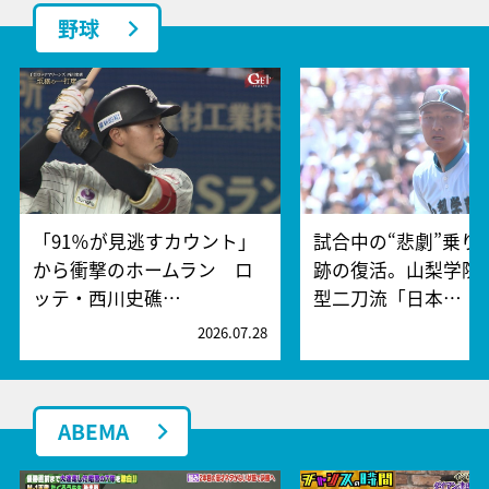
野球
「91％が見逃すカウント」
試合中の“悲劇”乗り
から衝撃のホームラン ロ
跡の復活。山梨学院
ッテ・西川史礁…
型二刀流「日本…
2026.07.28
2
ABEMA