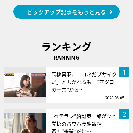
ピックアップ記事をもっと見る
ランキング
RANKING
1
高橋真麻、「コネだブサイク
だ」と叩かれるも…“マツコ
の一言”から…
2026.08.05
2
“ベテラン”船越英一郎がクビ
覚悟のパワハラ謝罪拒
否！“後輩”だけ…