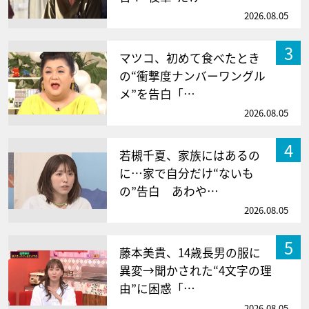
2026.08.05
3
マツコ、初めて食べたとき
の“衝撃度ナンバーワングル
メ”を告白「…
2026.08.05
4
若槻千夏、家族にはあるの
に…家で自分だけ“ないも
の”告白 あわや…
2026.08.05
5
藤本美貴、14歳長男の服に
異変→聞かされた“4文字の理
由”に困惑「…
2026.08.05