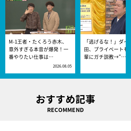
M-1王者・たくろう赤木、
「逃げるな！」ダイ
意外すぎる本音が爆発！一
田、プライベートも
番やりたい仕事は…
輩にガチ説教→“…
2026.08.05
2
おすすめ記事
RECOMMEND