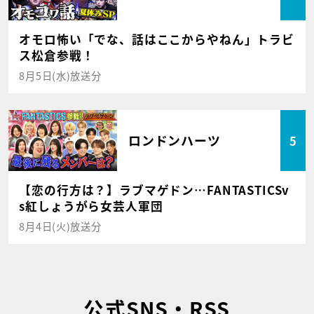
オモロ怖い「でな、話はここからやねん」トラビ
ス松倉参戦！
8月5日(水)放送分
ロンドンハーツ
5
【恋の行方は？】ラブマゲドン…FANTASTICSv
s紅しょうがら女芸人軍団
8月4日(火)放送分
公式SNS・RSS