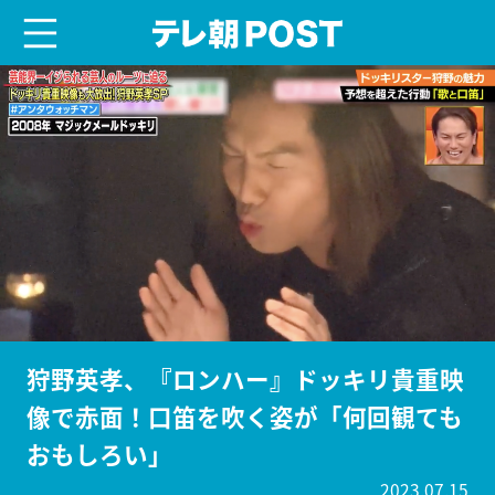
menu
テレ朝POST
狩野英孝、『ロンハー』ドッキリ貴重映
像で赤面！口笛を吹く姿が「何回観ても
おもしろい」
2023.07.15