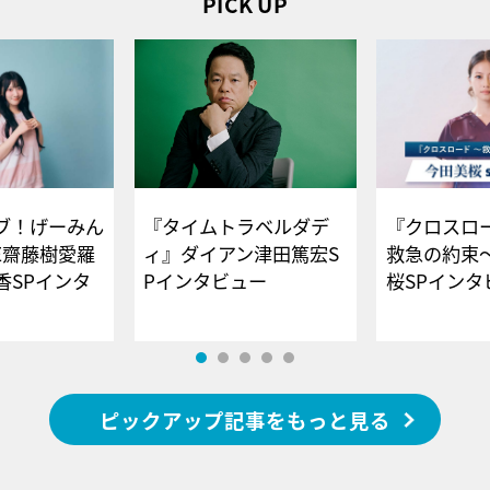
PICK UP
ブ！げーみん
『タイムトラベルダデ
『クロスロー
E齋藤樹愛羅
ィ』ダイアン津田篤宏S
救急の約束
香SPインタ
Pインタビュー
桜SPイ
ピックアップ記事をもっと見る