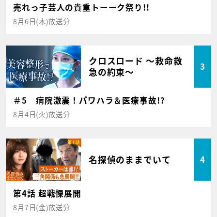
売れっ子芸人の貴重トーーク祭り!!
8月6日(木)放送分
クロスロード ～救命救
3
急の約束～
＃5 病院激震！パワハラ＆医療事故!?
8月4日(火)放送分
名探偵のままでいて
4
第4話 超戦慄展開
8月7日(金)放送分