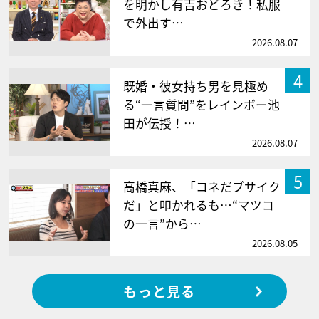
を明かし有吉おどろき！私服
で外出す…
2026.08.07
4
既婚・彼女持ち男を見極め
る“一言質問”をレインボー池
田が伝授！…
2026.08.07
5
高橋真麻、「コネだブサイク
だ」と叩かれるも…“マツコ
の一言”から…
2026.08.05
もっと見る