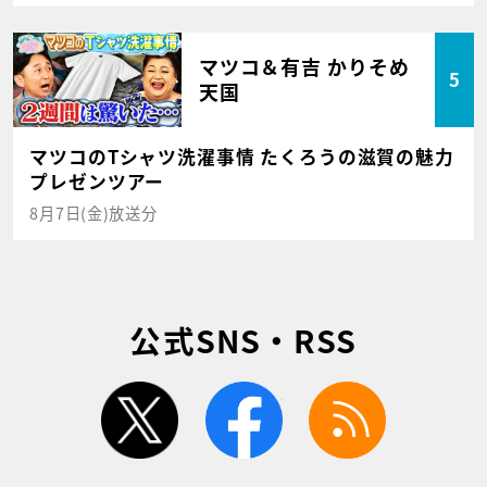
マツコ＆有吉 かりそめ
5
天国
マツコのTシャツ洗濯事情 たくろうの滋賀の魅力
プレゼンツアー
8月7日(金)放送分
公式SNS・RSS
twitter
facebook
rss