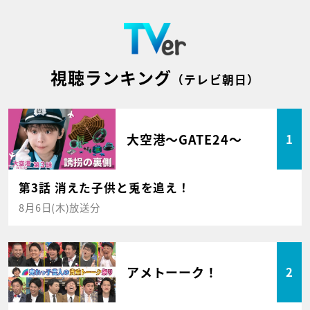
視聴ランキング
（テレビ朝日）
大空港～GATE24～
1
第3話 消えた子供と兎を追え！
8月6日(木)放送分
アメトーーク！
2