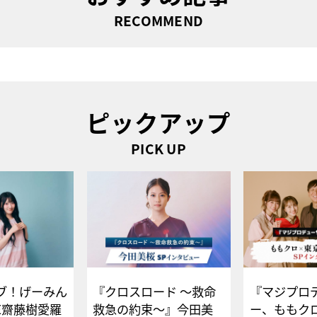
RECOMMEND
ピックアップ
PICK UP
ブ！げーみん
『クロスロード ～救命
『マジプロ
E齋藤樹愛羅
救急の約束～』今田美
ー、ももク