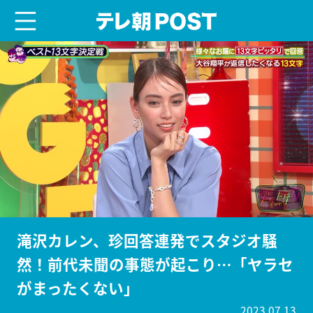
menu
テレ朝POST
滝沢カレン、珍回答連発でスタジオ騒
然！前代未聞の事態が起こり…「ヤラセ
がまったくない」
2023.07.13