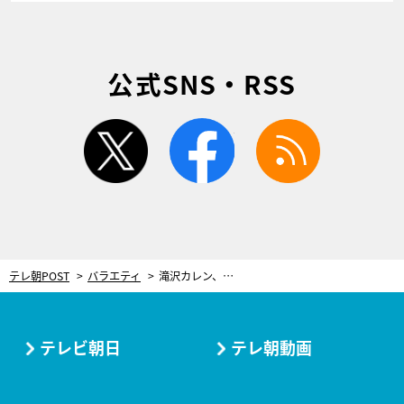
公式SNS・RSS
twitter
facebook
rss
テレ朝POST
バラエティ
滝沢カレン、珍回答連発でスタジオ騒然！前代未聞の事態が起こり…「ヤラセがまったくない」
テレビ朝日
テレ朝動画