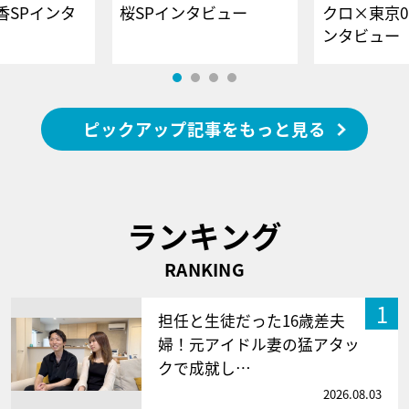
香SPインタ
桜SPインタビュー
クロ×東京0
ンタビュー
ピックアップ記事をもっと見る
ランキング
RANKING
1
担任と生徒だった16歳差夫
婦！元アイドル妻の猛アタッ
クで成就し…
2026.08.03