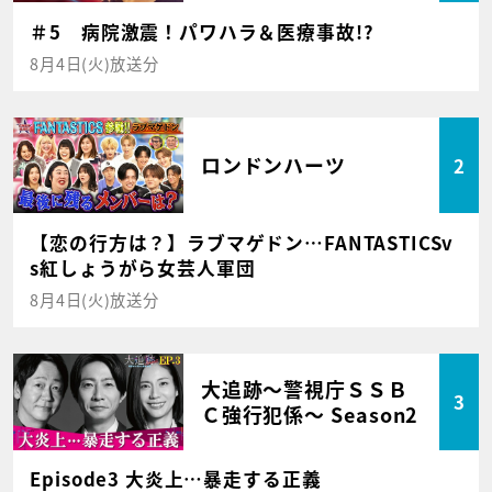
＃5 病院激震！パワハラ＆医療事故!?
8月4日(火)放送分
ロンドンハーツ
2
【恋の行方は？】ラブマゲドン…FANTASTICSv
s紅しょうがら女芸人軍団
8月4日(火)放送分
大追跡～警視庁ＳＳＢ
3
Ｃ強行犯係～ Season2
Episode3 大炎上…暴走する正義