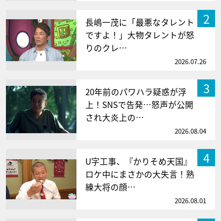
2
長嶋一茂に「最悪なタレント
ですよ！」大物タレントが怒
りのクレ…
2026.07.26
3
20年前のパワハラ疑惑が浮
上！SNSで告発…怒声が公開
され大炎上の…
2026.08.04
4
U字工事、『かりそめ天国』
ロケ中にまさかの大失言！熟
練大将の顔…
2026.08.01