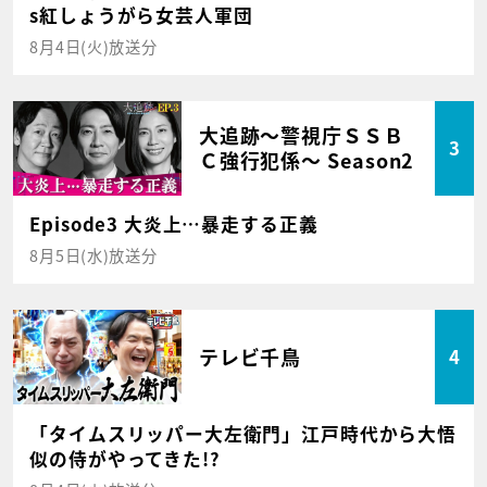
s紅しょうがら女芸人軍団
8月4日(火)放送分
大追跡～警視庁ＳＳＢ
3
Ｃ強行犯係～ Season2
Episode3 大炎上…暴走する正義
8月5日(水)放送分
テレビ千鳥
4
「タイムスリッパー大左衛門」江戸時代から大悟
似の侍がやってきた!?