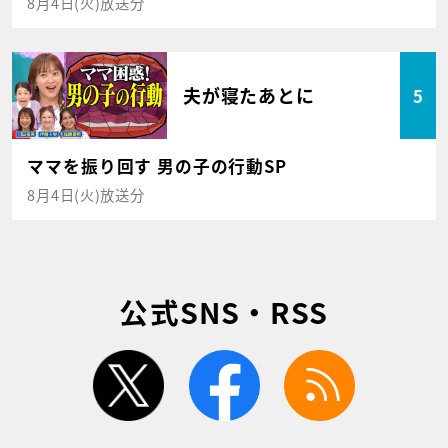
8月4日(火)放送分
夫が寝たあとに
5
ママを振り回す 男の子の行動SP
8月4日(火)放送分
公式SNS・RSS
twitter
facebook
rss