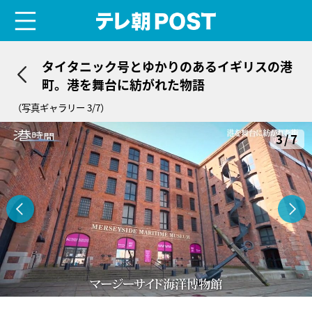
menu
テレ朝POST
タイタニック号とゆかりのあるイギリスの港
町。港を舞台に紡がれた物語
（写真ギャラリー 3/7）
3/7