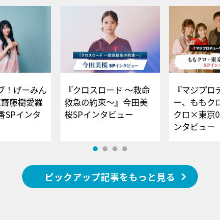
ブ！げーみん
『クロスロード ～救命
『マジプロ
E齋藤樹愛羅
救急の約束～』今田美
ー、ももク
香SPインタ
桜SPインタビュー
クロ×東京0
ンタビュー
ピックアップ記事をもっと見る