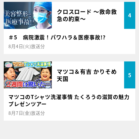
クロスロード ～救命救
4
急の約束～
＃5 病院激震！パワハラ＆医療事故!?
8月4日(火)放送分
マツコ＆有吉 かりそめ
5
天国
マツコのTシャツ洗濯事情 たくろうの滋賀の魅力
プレゼンツアー
8月7日(金)放送分