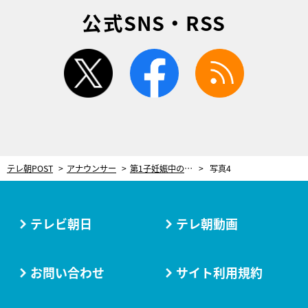
公式SNS・RSS
twitter
facebook
rss
テレ朝POST
アナウンサー
第1子妊娠中の新井恵理那、産休前最後の『グッド!モーニング』！「およそ8年、走り続けてきた…」
写真4
テレビ朝日
テレ朝動画
お問い合わせ
サイト利用規約