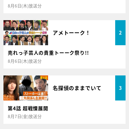
8月6日(木)放送分
アメトーーク！
2
売れっ子芸人の貴重トーーク祭り!!
8月6日(木)放送分
名探偵のままでいて
3
第4話 超戦慄展開
8月7日(金)放送分