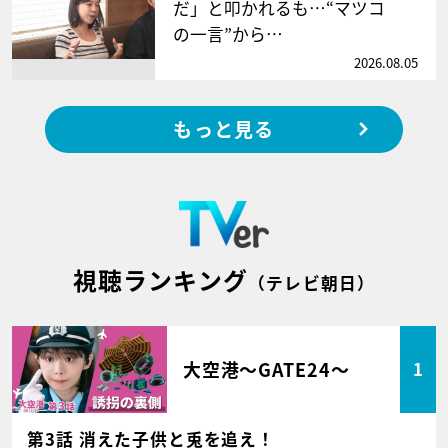
だ」と叩かれるも…“マツコ
の一言”から…
2026.08.05
もっと見る
視聴ランキング
（テレビ朝日）
大空港～GATE24～
1
第3話 消えた子供と兎を追え！