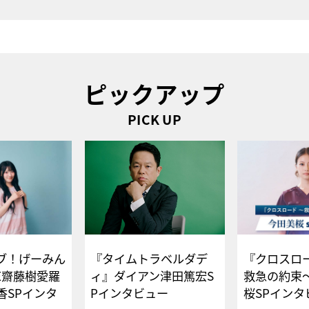
ピックアップ
PICK UP
ブ！げーみん
『タイムトラベルダデ
『クロスロー
E齋藤樹愛羅
ィ』ダイアン津田篤宏S
救急の約束
香SPインタ
Pインタビュー
桜SPイ