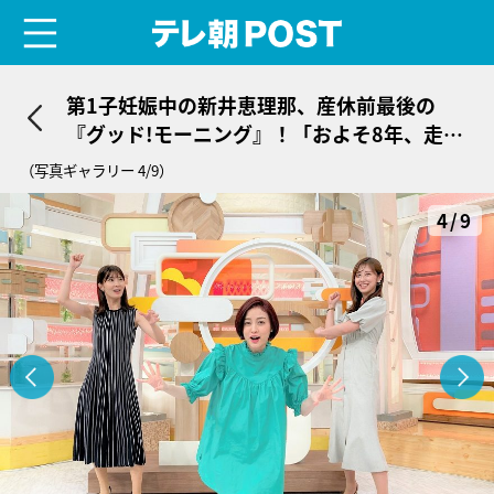
menu
テレ朝POST
第1子妊娠中の新井恵理那、産休前最後の
『グッド!モーニング』！「およそ8年、走り
続けてきた…」
（写真ギャラリー 4/9）
4/9