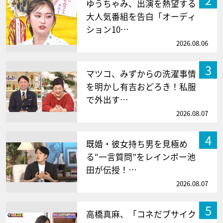
ゆうちゃみ、出演を熱望する
大人気番組を告白「オーディ
ション10…
2026.08.06
3
マツコ、みずからの洗濯事情
を明かし有吉おどろき！私服
で外出す…
2026.08.07
4
既婚・彼女持ち男を見極め
る“一言質問”をレインボー池
田が伝授！…
2026.08.07
5
高橋真麻、「コネだブサイク