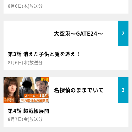
8月6日(木)放送分
大空港～GATE24～
2
第3話 消えた子供と兎を追え！
8月6日(木)放送分
名探偵のままでいて
3
第4話 超戦慄展開
8月7日(金)放送分