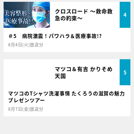
クロスロード ～救命救
4
急の約束～
＃5 病院激震！パワハラ＆医療事故!?
8月4日(火)放送分
マツコ＆有吉 かりそめ
5
天国
マツコのTシャツ洗濯事情 たくろうの滋賀の魅力
プレゼンツアー
8月7日(金)放送分