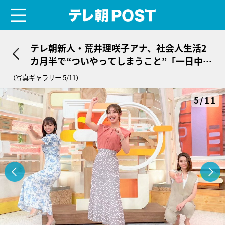
menu
テレ朝POST
テレ朝新人・荒井理咲子アナ、社会人生活2
カ月半で“ついやってしまうこと”「一日中働
いた後、帰り道に…」
（写真ギャラリー 5/11）
5/11