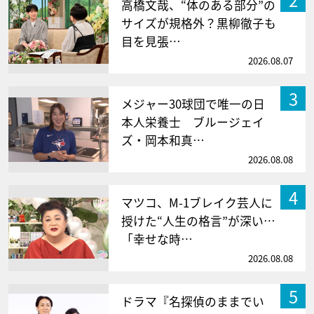
高橋文哉、“体のある部分”の
サイズが規格外？黒柳徹子も
目を見張…
2026.08.07
3
メジャー30球団で唯一の日
本人栄養士 ブルージェイ
ズ・岡本和真…
2026.08.08
4
マツコ、M-1ブレイク芸人に
授けた“人生の格言”が深い…
「幸せな時…
2026.08.08
5
ドラマ『名探偵のままでい