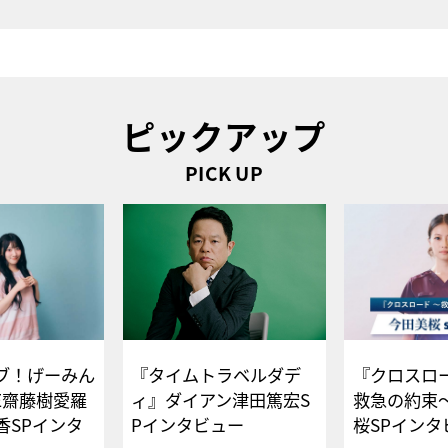
ピックアップ
PICK UP
ブ！げーみん
『タイムトラベルダデ
『クロスロー
E齋藤樹愛羅
ィ』ダイアン津田篤宏S
救急の約束
香SPインタ
Pインタビュー
桜SPイ