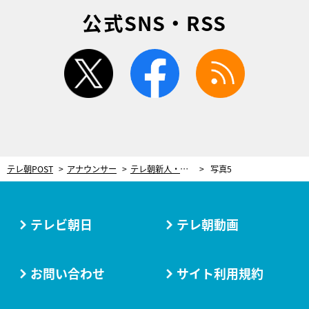
公式SNS・RSS
twitter
facebook
rss
テレ朝POST
アナウンサー
テレ朝新人・荒井理咲子アナ、社会人生活2カ月半で“ついやってしまうこと”「一日中働いた後、帰り道に…」
写真5
テレビ朝日
テレ朝動画
お問い合わせ
サイト利用規約