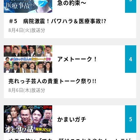
急の約束～
＃5 病院激震！パワハラ＆医療事故!?
8月4日(火)放送分
アメトーーク！
4
売れっ子芸人の貴重トーーク祭り!!
8月6日(木)放送分
かまいガチ
5