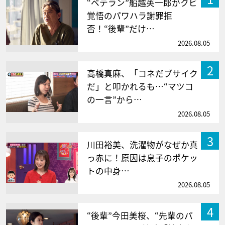
“ベテラン”船越英一郎がクビ
覚悟のパワハラ謝罪拒
否！“後輩”だけ…
2026.08.05
2
高橋真麻、「コネだブサイク
だ」と叩かれるも…“マツコ
の一言”から…
2026.08.05
3
川田裕美、洗濯物がなぜか真
っ赤に！原因は息子のポケッ
トの中身…
2026.08.05
4
“後輩”今田美桜、“先輩のパ