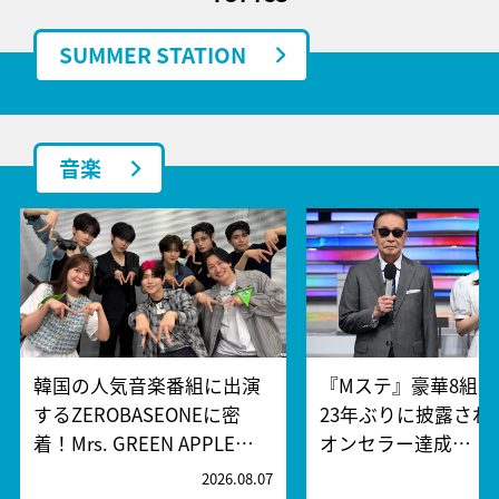
SUMMER STATION
音楽
韓国の人気音楽番組に出演
『Mステ』豪華8組
するZEROBASEONEに密
23年ぶりに披露され
着！Mrs. GREEN APPLE…
オンセラー達成…
2026.08.07
2