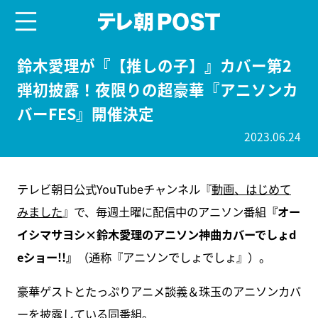
menu
テレ朝POST
鈴木愛理が『【推しの子】』カバー第2
弾初披露！夜限りの超豪華『アニソンカ
バーFES』開催決定
2023.06.24
テレビ朝日公式YouTubeチャンネル『
動画、はじめて
みました
』で、毎週土曜に配信中のアニソン番組
『オー
イシマサヨシ×鈴木愛理のアニソン神曲カバーでしょd
eショー!!』
（通称『アニソンでしょでしょ』）。
豪華ゲストとたっぷりアニメ談義＆珠玉のアニソンカバ
ーを披露している同番組。