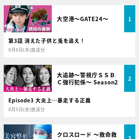
大空港～GATE24～
1
第3話 消えた子供と兎を追え！
8月6日(木)放送分
大追跡～警視庁ＳＳＢ
2
Ｃ強行犯係～ Season2
Episode3 大炎上…暴走する正義
8月5日(水)放送分
クロスロード ～救命救
3