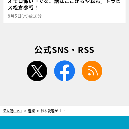
オモロ怖い「でな、話はここからやねん」トラビ
ス松倉参戦！
8月5日(水)放送分
公式SNS・RSS
twitter
facebook
rss
テレ朝POST
音楽
鈴木愛理が『【推しの子】』カバー第2弾初披露！夜限りの超豪華『アニソンカバーFES』開催決定