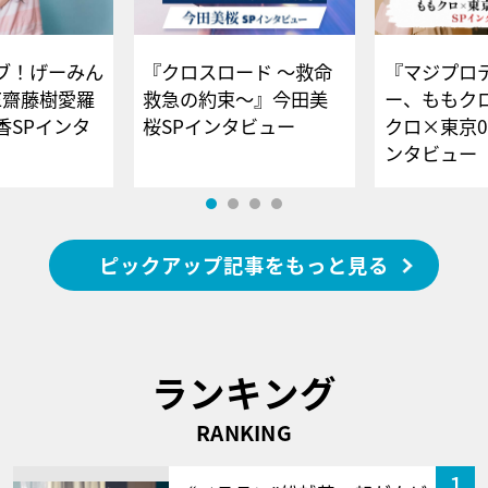
ブ！げーみん
『クロスロード ～救命
『マジプロ
E齋藤樹愛羅
救急の約束～』今田美
ー、ももク
香SPインタ
桜SPインタビュー
クロ×東京0
ンタビュー
ピックアップ記事をもっと見る
ランキング
RANKING
1