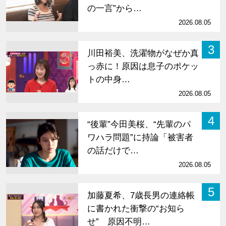
の一言”から…
2026.08.05
3
川田裕美、洗濯物がなぜか真
っ赤に！原因は息子のポケッ
トの中身…
2026.08.05
4
“後輩”今田美桜、“先輩のパ
ワハラ問題”に持論「被害者
の話だけで…
2026.08.05
5
加藤夏希、7歳長男の連絡帳
に書かれた衝撃の“お知ら
せ” 原因不明…