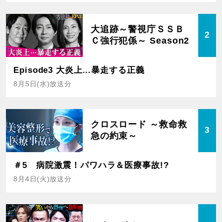
大追跡～警視庁ＳＳＢ
2
Ｃ強行犯係～ Season2
Episode3 大炎上…暴走する正義
8月5日(水)放送分
クロスロード ～救命救
3
急の約束～
＃5 病院激震！パワハラ＆医療事故!?
8月4日(火)放送分