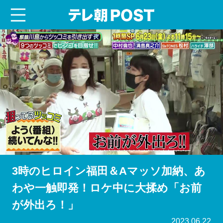
menu
テレ朝POST
3時のヒロイン福田＆Aマッソ加納、あ
わや一触即発！ロケ中に大揉め「お前
が外出ろ！」
2023.06.22