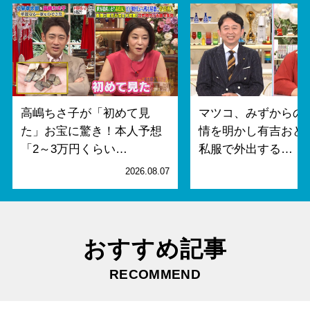
高嶋ちさ子が「初めて見
マツコ、みずからの
た」お宝に驚き！本人予想
情を明かし有吉おど
「2～3万円くらい…
私服で外出する…
2026.08.07
2
おすすめ記事
RECOMMEND