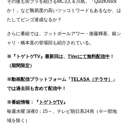
その後も街ブラを続けるMC3人＆川島。「QuizKnock
か！」など難易度の高いツッコミワードもあるなか、は
たしてビンゴ達成なるか？
さらに番組では、フットボールアワー・後藤輝基、銀シ
ャリ・橋本直の登場回も紹介されている。
※『トゲトゲTV』最新回は、
TVerにて無料配信中
！
（期間限定）
※動画配信プラットフォーム「
TELASA（テラサ）
」
では過去回も含めて配信中！
※番組情報：『
トゲトゲTV
』
毎週水曜 深夜0：15～、テレビ朝日系24局（※一部地
域を除く）