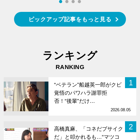
ピックアップ記事をもっと見る
ランキング
RANKING
1
“ベテラン”船越英一郎がクビ
覚悟のパワハラ謝罪拒
否！“後輩”だけ…
2026.08.05
2
高橋真麻、「コネだブサイク
だ」と叩かれるも…“マツコ