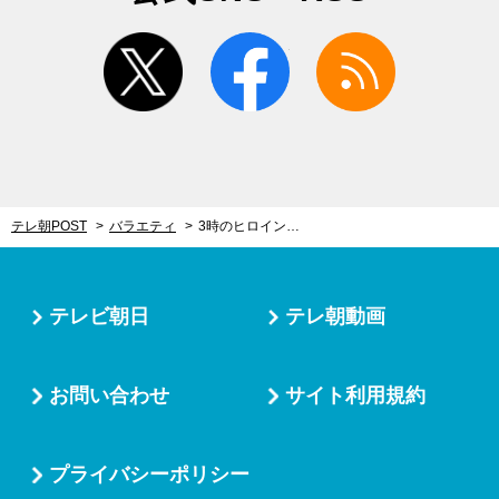
twitter
facebook
rss
テレ朝POST
バラエティ
3時のヒロイン福田＆Aマッソ加納、あわや一触即発！ロケ中に大揉め「お前が外出ろ！」
テレビ朝日
テレ朝動画
お問い合わせ
サイト利用規約
プライバシーポリシー