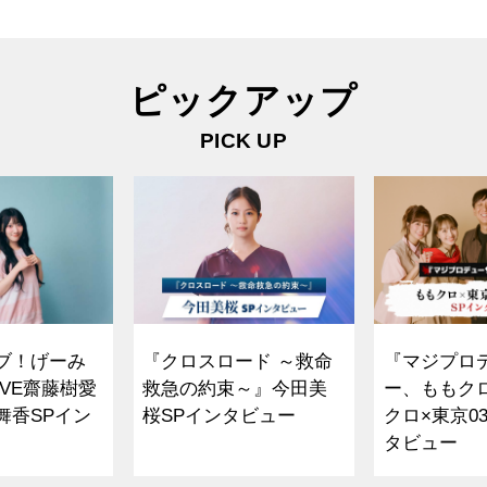
ピックアップ
PICK UP
ブ！げーみ
『クロスロード ～救命
『マジプロ
VE齋藤樹愛
救急の約束～』今田美
ー、ももク
舞香SPイン
桜SPインタビュー
クロ×東京0
タビュー