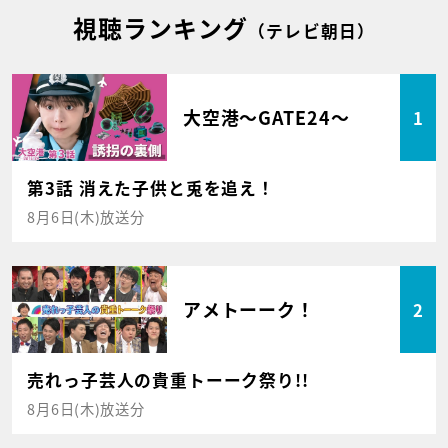
視聴ランキング
（テレビ朝日）
大空港～GATE24～
1
第3話 消えた子供と兎を追え！
8月6日(木)放送分
アメトーーク！
2
売れっ子芸人の貴重トーーク祭り!!
8月6日(木)放送分