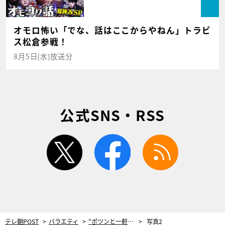
オモロ怖い「でな、話はここからやねん」トラビ
ス松倉参戦！
8月5日(水)放送分
公式SNS・RSS
twitter
facebook
rss
テレ朝POST
バラエティ
“ポツンと一軒家”を自力で建てた78歳男性。地元住人も「たまげるようなお宅ですよ！」
写真2