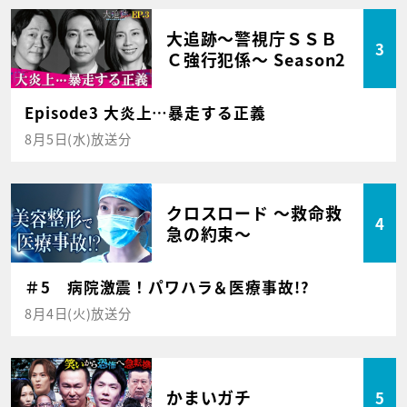
大追跡～警視庁ＳＳＢ
3
Ｃ強行犯係～ Season2
Episode3 大炎上…暴走する正義
8月5日(水)放送分
クロスロード ～救命救
4
急の約束～
＃5 病院激震！パワハラ＆医療事故!?
8月4日(火)放送分
かまいガチ
5