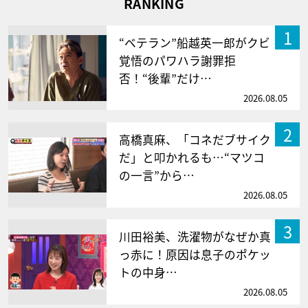
RANKING
1
“ベテラン”船越英一郎がクビ
覚悟のパワハラ謝罪拒
否！“後輩”だけ…
2026.08.05
2
高橋真麻、「コネだブサイク
だ」と叩かれるも…“マツコ
の一言”から…
2026.08.05
3
川田裕美、洗濯物がなぜか真
っ赤に！原因は息子のポケッ
トの中身…
2026.08.05