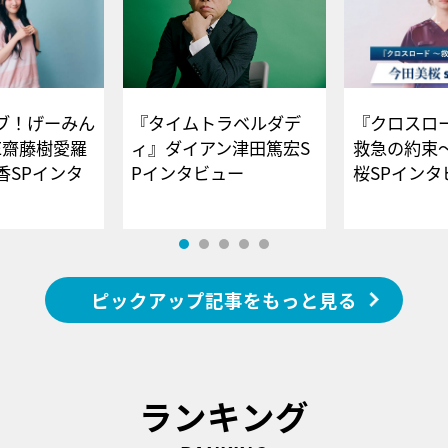
ブ！げーみん
『タイムトラベルダデ
『クロスロー
E齋藤樹愛羅
ィ』ダイアン津田篤宏S
救急の約束
香SPインタ
Pインタビュー
桜SPイ
ピックアップ記事をもっと見る
ランキング