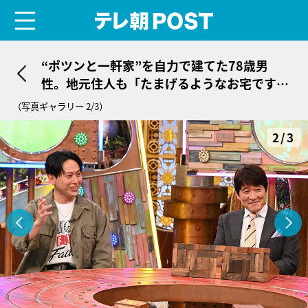
menu
テレ朝POST
“ポツンと一軒家”を自力で建てた78歳男
性。地元住人も「たまげるようなお宅です
よ！」
（写真ギャラリー 2/3）
2/3