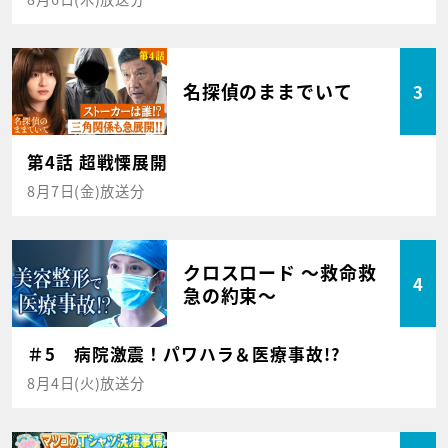
名探偵のままでいて
3
第4話 超戦慄展開
8月7日(金)放送分
クロスロード ～救命救
4
急の約束～
＃5 病院激震！パワハラ＆医療事故!?
8月4日(火)放送分