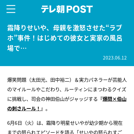
menu
テレ朝POST
霜降りせいや、母親を激怒させた“ラブ
ホ”事件！はじめての彼女と実家の風呂
場で…
2023.06.12
爆笑問題（太田光、田中裕二）＆実力パネラーが芸能人
のマイルールやこだわり、ルーティンにまつわるクイズ
に挑戦し、司会の神田伯山がジャッジする
『
爆問×伯山
の刺さルール！
』
。
6月6日（火）は、霜降り明星せいやが幼少期から現在
までの怒られエピソードを語る「せいやの怒られすご