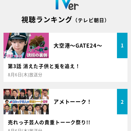
視聴ランキング
（テレビ朝日）
大空港～GATE24～
1
第3話 消えた子供と兎を追え！
8月6日(木)放送分
アメトーーク！
2
売れっ子芸人の貴重トーーク祭り!!
8月6日(木)放送分