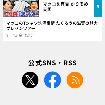
マツコ＆有吉 かりそめ
5
天国
マツコのTシャツ洗濯事情 たくろうの滋賀の魅力
プレゼンツアー
8月7日(金)放送分
公式SNS・RSS
twitter
facebook
rss