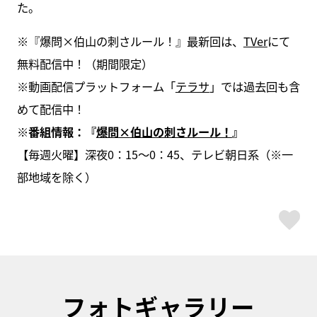
た。
※『爆問×伯山の刺さルール！』最新回は、
TVer
にて
無料配信中！（期間限定）
※動画配信プラットフォーム「
テラサ
」では過去回も含
めて配信中！
※
番組情報：『
爆問
×
伯山の刺さルール！
』
【毎週火曜】深夜0：15～0：45、テレビ朝日系（※一
部地域を除く）
ス
フォトギャラリー