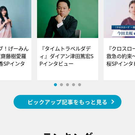
ブ！げーみん
『タイムトラベルダデ
『クロスロー
E齋藤樹愛羅
ィ』ダイアン津田篤宏S
救急の約束
香SPインタ
Pインタビュー
桜SPイ
ピックアップ記事をもっと見る