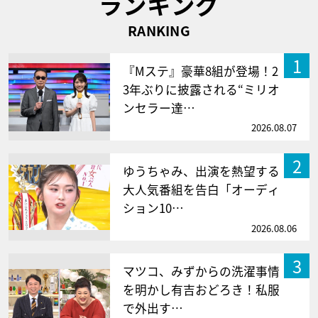
ランキング
RANKING
1
『Mステ』豪華8組が登場！2
3年ぶりに披露される“ミリオ
ンセラー達…
2026.08.07
2
ゆうちゃみ、出演を熱望する
大人気番組を告白「オーディ
ション10…
2026.08.06
3
マツコ、みずからの洗濯事情
を明かし有吉おどろき！私服
で外出す…