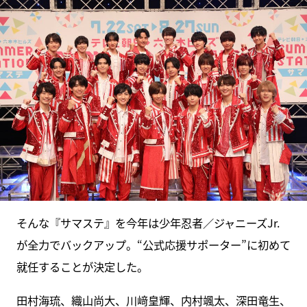
そんな『サマステ』を今年は少年忍者／ジャニーズJr.
が全力でバックアップ。“公式応援サポーター”に初めて
就任することが決定した。
田村海琉、織山尚大、川﨑皇輝、内村颯太、深田竜生、