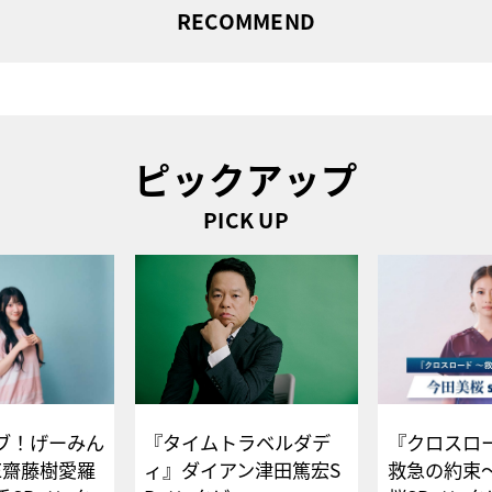
RECOMMEND
ピックアップ
PICK UP
ブ！げーみん
『タイムトラベルダデ
『クロスロー
E齋藤樹愛羅
ィ』ダイアン津田篤宏S
救急の約束