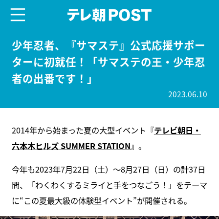
menu
テレ朝POST
少年忍者、『サマステ』公式応援サポー
ターに初就任！「サマステの王・少年忍
者の出番です！」
2023.06.10
2014年から始まった夏の大型イベント『
テレビ朝日・
六本木ヒルズ SUMMER STATION
』
。
今年も2023年7月22日（土）～8月27日（日）の計37日
間、「わくわくするミライと手をつなごう！」をテーマ
に“この夏最大級の体験型イベント”が開催される。