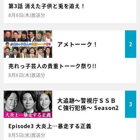
第3話 消えた子供と兎を追え！
8月6日(木)放送分
アメトーーク！
2
売れっ子芸人の貴重トーーク祭り!!
8月6日(木)放送分
大追跡～警視庁ＳＳＢ
3
Ｃ強行犯係～ Season2
Episode3 大炎上…暴走する正義
8月5日(水)放送分