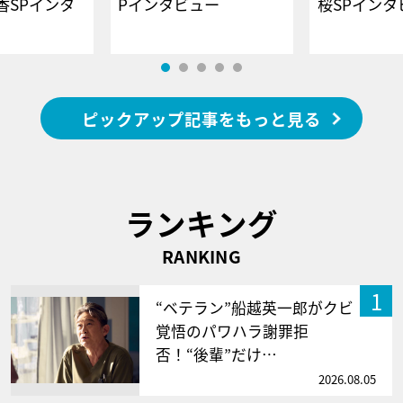
香SPインタ
Pインタビュー
桜SPイ
ピックアップ記事をもっと見る
ランキング
RANKING
1
“ベテラン”船越英一郎がクビ
覚悟のパワハラ謝罪拒
否！“後輩”だけ…
2026.08.05