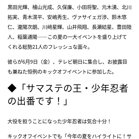
黒田光輝、檜山光成、久保廉、小田将聖、元木湧、北川
拓実、青木滉平、安嶋秀生、ヴァサイェガ渉、鈴木悠
仁、瀧陽次朗、川﨑星輝、山井飛翔、長瀬結星、豊田陸
人、稲葉通陽――この夏の一大イベントを盛り上げて
くれる総勢21人のフレッシュな面々。
彼らが6月9日（金）、テレビ朝日に集合し、お披露目
も兼ねた恒例のキックオフイベントに参加した。
◆「サマステの王・少年忍者
の出番です！」
大役を担うことになった少年忍者は気合十分！
キックオフイベントでも「今年の夏をハイライトに！サ