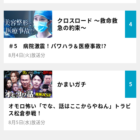
クロスロード ～救命救
4
急の約束～
＃5 病院激震！パワハラ＆医療事故!?
8月4日(火)放送分
かまいガチ
5
オモロ怖い「でな、話はここからやねん」トラビ
ス松倉参戦！
8月5日(水)放送分