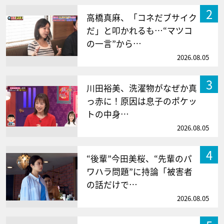
2
高橋真麻、「コネだブサイク
だ」と叩かれるも…“マツコ
の一言”から…
2026.08.05
3
川田裕美、洗濯物がなぜか真
っ赤に！原因は息子のポケッ
トの中身…
2026.08.05
4
“後輩”今田美桜、“先輩のパ
ワハラ問題”に持論「被害者
の話だけで…
2026.08.05