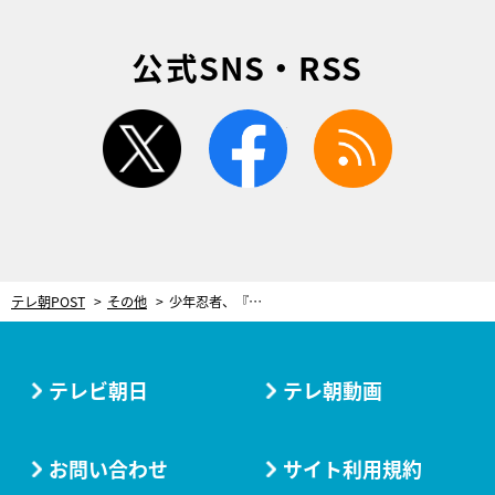
公式SNS・RSS
twitter
facebook
rss
テレ朝POST
その他
少年忍者、『サマステ』公式応援サポーターに初就任！「サマステの王・少年忍者の出番です！」
テレビ朝日
テレ朝動画
お問い合わせ
サイト利用規約