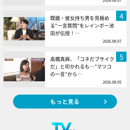
2026.08.07
4
既婚・彼女持ち男を見極め
る“一言質問”をレインボー池
田が伝授！…
2026.08.07
5
高橋真麻、「コネだブサイク
だ」と叩かれるも…“マツコ
の一言”から…
2026.08.05
もっと見る