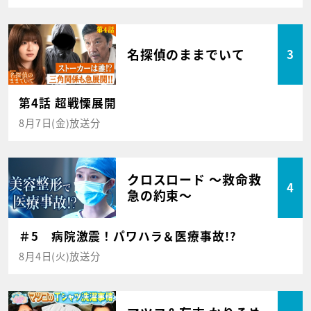
名探偵のままでいて
3
第4話 超戦慄展開
8月7日(金)放送分
クロスロード ～救命救
4
急の約束～
＃5 病院激震！パワハラ＆医療事故!?
8月4日(火)放送分