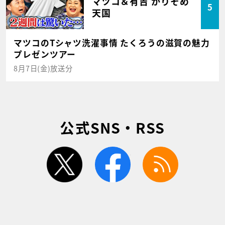
マツコ＆有吉 かりそめ
5
天国
マツコのTシャツ洗濯事情 たくろうの滋賀の魅力
プレゼンツアー
8月7日(金)放送分
公式SNS・RSS
twitter
facebook
rss