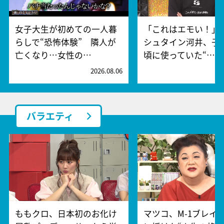
女子大生が初めての一人暮
「これはエモい！」
らしで“恐怖体験” 隣人が
シュタイン河井、子
亡くなり…女性の…
頃に使っていた“…
2026.08.06
2
バラエティ
ももクロ、日本初のお化け
マツコ、M-1ブレイ