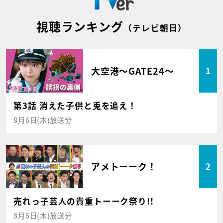
視聴ランキング
（テレビ朝日）
大空港～GATE24～
1
第3話 消えた子供と兎を追え！
8月6日(木)放送分
アメトーーク！
2
売れっ子芸人の貴重トーーク祭り!!
8月6日(木)放送分