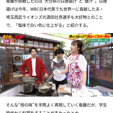
衛藤が挑戦したのは“大分県の白唐揚げ”と“豚汁”。白唐
揚げは今年、WBC日本代表でも世界一に貢献した夫・
埼玉西武ライオンズの源田壮亮選手も大好物とのこと
で、「塩味で白い色に仕上がる」と紹介する。
そんな“母の味”を手際よく再現していく衛藤だが、学生
時代から料理をすることが多かったとか。