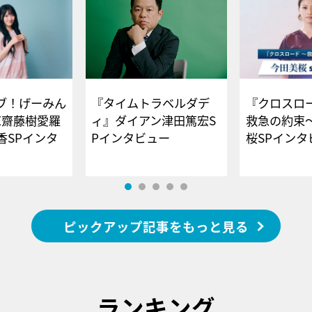
ブ！げーみん
『タイムトラベルダデ
『クロスロー
E齋藤樹愛羅
ィ』ダイアン津田篤宏S
救急の約束
香SPインタ
Pインタビュー
桜SPイ
ピックアップ記事をもっと見る
ランキング