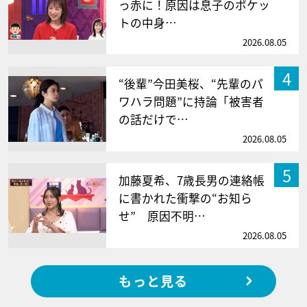
っ赤に！原因は息子のポケッ
トの中身…
2026.08.05
4
“後輩”今田美桜、“先輩のパ
ワハラ問題”に持論「被害者
の話だけで…
2026.08.05
5
加藤夏希、7歳長男の連絡帳
に書かれた衝撃の“お知ら
せ” 原因不明…
2026.08.05
もっと見る