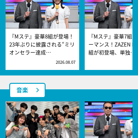
『Mステ』豪華8組が登場！
『Mステ』豪華7組
23年ぶりに披露される“ミリ
ーマンス！ZAZEN BO
オンセラー達成…
組が初登場、単独…
2026.08.07
2
音楽