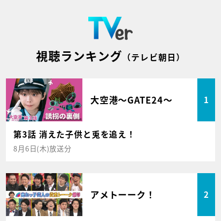
視聴ランキング
（テレビ朝日）
大空港～GATE24～
1
第3話 消えた子供と兎を追え！
8月6日(木)放送分
アメトーーク！
2