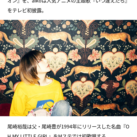
オン』を、aikoは人気アニメの主題歌『いつ逢えたら』
をテレビ初披露。
尾崎裕哉は父・尾崎豊が1994年にリリースした名曲『O
H MY LITTLE GIRL』をMステでは初歌唱する。