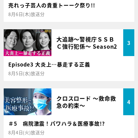
売れっ子芸人の貴重トーーク祭り!!
8月6日(木)放送分
大追跡～警視庁ＳＳＢ
3
Ｃ強行犯係～ Season2
Episode3 大炎上…暴走する正義
8月5日(水)放送分
クロスロード ～救命救
4
急の約束～
＃5 病院激震！パワハラ＆医療事故!?
8月4日(火)放送分