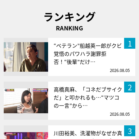
ランキング
RANKING
1
“ベテラン”船越英一郎がクビ
覚悟のパワハラ謝罪拒
否！“後輩”だけ…
2026.08.05
2
高橋真麻、「コネだブサイク
だ」と叩かれるも…“マツコ
の一言”から…
2026.08.05
3
川田裕美、洗濯物がなぜか真