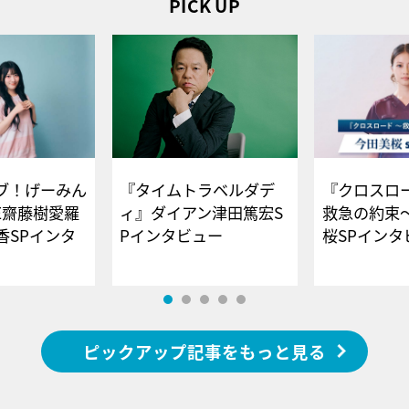
PICK UP
ブ！げーみん
『タイムトラベルダデ
『クロスロー
E齋藤樹愛羅
ィ』ダイアン津田篤宏S
救急の約束
香SPインタ
Pインタビュー
桜SPイ
ピックアップ記事をもっと見る