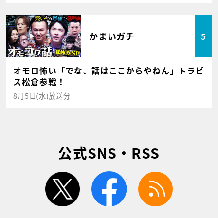
かまいガチ
5
オモロ怖い「でな、話はここからやねん」トラビ
ス松倉参戦！
8月5日(水)放送分
公式SNS・RSS
twitter
facebook
rss