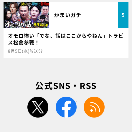
かまいガチ
5
オモロ怖い「でな、話はここからやねん」トラビ
ス松倉参戦！
8月5日(水)放送分
公式SNS・RSS
twitter
facebook
rss