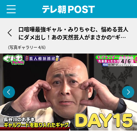
menu
テレ朝POST
口喧嘩最強ギャル・みりちゃむ、悩める芸人
にダメ出し！あの天然芸人がまさかの“ギャ
ル化”
（写真ギャラリー 4/6）
4/6