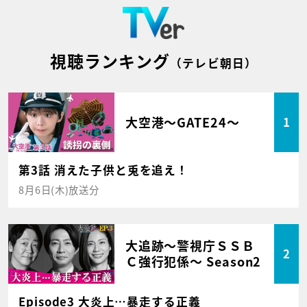
視聴ランキング
（テレビ朝日）
大空港～GATE24～
1
第3話 消えた子供と兎を追え！
8月6日(木)放送分
大追跡～警視庁ＳＳＢ
2
Ｃ強行犯係～ Season2
Episode3 大炎上…暴走する正義