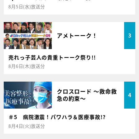
8月5日(水)放送分
アメトーーク！
3
売れっ子芸人の貴重トーーク祭り!!
8月6日(木)放送分
クロスロード ～救命救
4
急の約束～
＃5 病院激震！パワハラ＆医療事故!?
8月4日(火)放送分