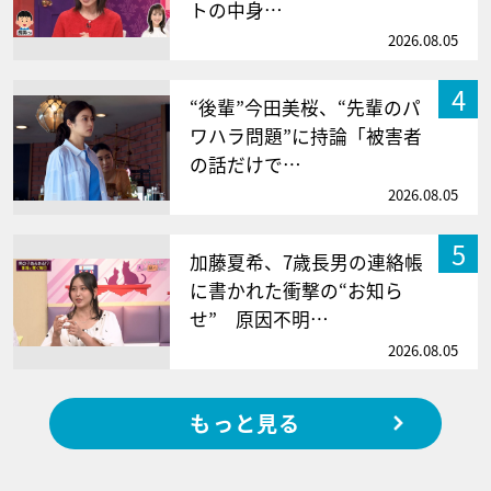
トの中身…
2026.08.05
4
“後輩”今田美桜、“先輩のパ
ワハラ問題”に持論「被害者
の話だけで…
2026.08.05
5
加藤夏希、7歳長男の連絡帳
に書かれた衝撃の“お知ら
せ” 原因不明…
2026.08.05
もっと見る