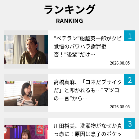
ランキング
RANKING
1
“ベテラン”船越英一郎がクビ
覚悟のパワハラ謝罪拒
否！“後輩”だけ…
2026.08.05
2
高橋真麻、「コネだブサイク
だ」と叩かれるも…“マツコ
の一言”から…
2026.08.05
3
川田裕美、洗濯物がなぜか真
っ赤に！原因は息子のポケッ