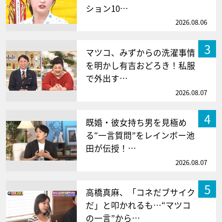
ション10…
2026.08.06
3
マツコ、みずからの洗濯事情
を明かし有吉おどろき！私服
で外出す…
2026.08.07
4
既婚・彼女持ち男を見極め
る“一言質問”をレインボー池
田が伝授！…
2026.08.07
5
高橋真麻、「コネだブサイク
だ」と叩かれるも…“マツコ
の一言”から…