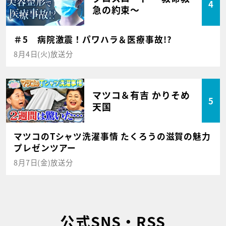
4
急の約束～
＃5 病院激震！パワハラ＆医療事故!?
8月4日(火)放送分
マツコ＆有吉 かりそめ
5
天国
マツコのTシャツ洗濯事情 たくろうの滋賀の魅力
プレゼンツアー
8月7日(金)放送分
公式SNS・RSS