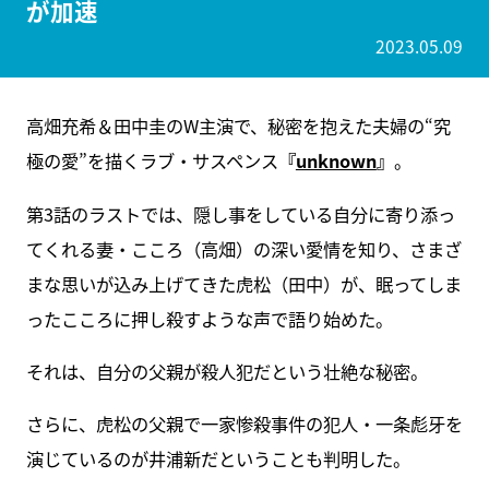
が加速
2023.05.09
高畑充希＆田中圭のW主演で、秘密を抱えた夫婦の“究
極の愛”を描くラブ・サスペンス
『
unknown
』
。
第3話のラストでは、隠し事をしている自分に寄り添っ
てくれる妻・こころ（高畑）の深い愛情を知り、さまざ
まな思いが込み上げてきた虎松（田中）が、眠ってしま
ったこころに押し殺すような声で語り始めた。
それは、自分の父親が殺人犯だという壮絶な秘密。
さらに、虎松の父親で一家惨殺事件の犯人・一条彪牙を
演じているのが井浦新だということも判明した。