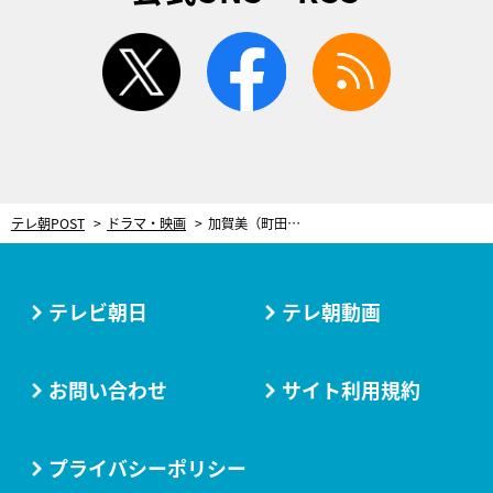
twitter
facebook
rss
テレ朝POST
ドラマ・映画
加賀美（町田啓太）が“紐グイ”キス…!? ドラマ『unknown』、揺れる三角関係が加速
テレビ朝日
テレ朝動画
お問い合わせ
サイト利用規約
プライバシーポリシー