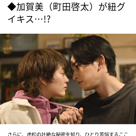
◆加賀美（町田啓太）が紐グ
イキス…!?
さらに、虎松の壮絶な秘密を知り、ひとり苦悩するここ