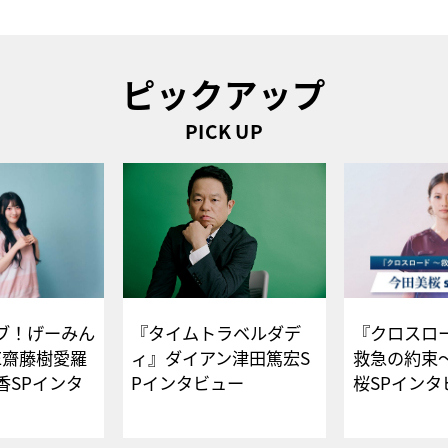
ピックアップ
PICK UP
ブ！げーみん
『タイムトラベルダデ
『クロスロー
E齋藤樹愛羅
ィ』ダイアン津田篤宏S
救急の約束
香SPインタ
Pインタビュー
桜SPイ