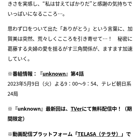
きさを実感し、“私は甘えてばかりだ”と感謝の気持ちで
いっぱいになるこころ…。
思わず口をついて出た「ありがとう」という言葉に、加
賀美は突然、荒々しくこころを引き寄せて…！ 秘密に
葛藤する夫婦の愛を揺るがす三角関係が、ますます加速
していく。
※番組情報：『
unknown
』第4話
2023年5月9日（火）よる9：00～9：54、テレビ朝日系
24局
※『unknown』最新回は、
TVer
にて無料配信中！（期
間限定）
※動画配信プラットフォーム「
TELASA（テラサ）
」で