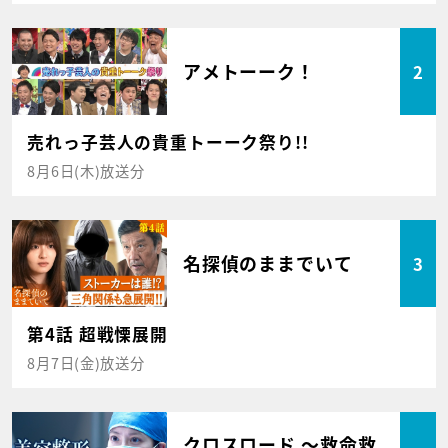
アメトーーク！
2
売れっ子芸人の貴重トーーク祭り!!
8月6日(木)放送分
名探偵のままでいて
3
第4話 超戦慄展開
8月7日(金)放送分
クロスロード ～救命救