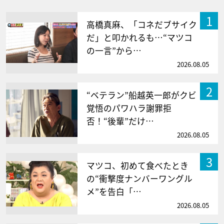
1
高橋真麻、「コネだブサイク
だ」と叩かれるも…“マツコ
の一言”から…
2026.08.05
2
“ベテラン”船越英一郎がクビ
覚悟のパワハラ謝罪拒
否！“後輩”だけ…
2026.08.05
3
マツコ、初めて食べたとき
の“衝撃度ナンバーワングル
メ”を告白「…
2026.08.05