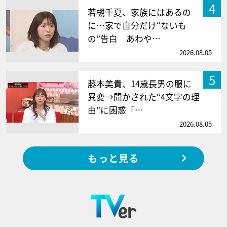
4
若槻千夏、家族にはあるの
に…家で自分だけ“ないも
の”告白 あわや…
2026.08.05
5
藤本美貴、14歳長男の服に
異変→聞かされた“4文字の理
由”に困惑「…
2026.08.05
もっと見る