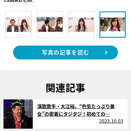
©AbemaTV,Inc.
写真の記事を読む
関連記事
サムネイル
演歌歌手・大江裕、“色気たっぷり美
女”の密着にタジタジ！初めての…
2023.10.03