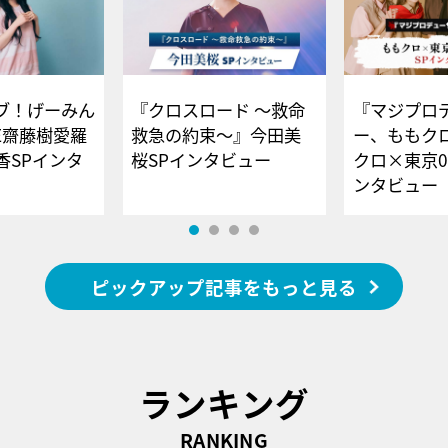
ブ！げーみん
『クロスロード ～救命
『マジプロ
E齋藤樹愛羅
救急の約束～』今田美
ー、ももク
香SPインタ
桜SPインタビュー
クロ×東京0
ンタビュー
ピックアップ記事をもっと見る
ランキング
RANKING