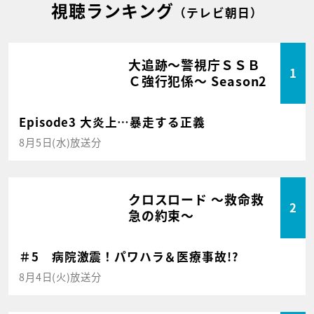
視聴ランキング
（テレビ朝日）
大追跡～警視庁ＳＳＢ
1
Ｃ強行犯係～ Season2
Episode3 大炎上…暴走する正義
8月5日(水)放送分
クロスロード ～救命救
2
急の約束～
＃5 病院激震！パワハラ＆医療事故!?
8月4日(火)放送分