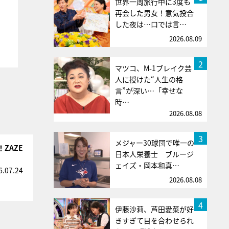
世界一周旅行中に3度も
再会した男女！意気投合
した夜は…口では言…
2026.08.09
2
マツコ、M-1ブレイク芸
人に授けた“人生の格
言”が深い…「幸せな
時…
2026.08.08
3
メジャー30球団で唯一の
ZAZE
日本人栄養士 ブルージ
ェイズ・岡本和真…
6.07.24
2026.08.08
4
伊藤沙莉、芦田愛菜が好
きすぎて目を合わせられ