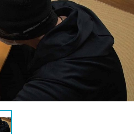
『アイ＝ラブ！げーみん
E齋藤樹愛羅＆佐々木舞
ビュー