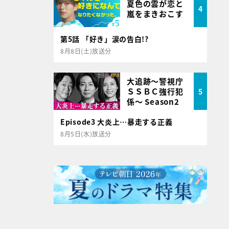
夏色の雲が恋と
4
嵐をまきおこす
第5話 「好き」涙の告白!?
8月8日(土)放送分
大追跡～警視庁
ＳＳＢＣ強行犯
5
係～ Season2
Episode3 大炎上…暴走する正義
8月5日(水)放送分