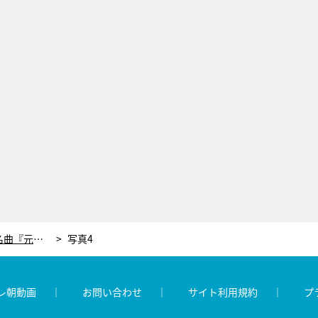
鉄拳×竹内まりやのコラボが実現！名曲『元気を出して』が感動パラパラ漫画に【ウルトラFES】
写真4
レ朝動画
お問い合わせ
サイト利用規約
プ