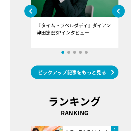
ぐ』＝LOV
『タイムトラベルダディ』ダイアン
『
香SPインタ
津田篤宏SPインタビュー
～
ピックアップ記事をもっと見る
ランキング
RANKING
1