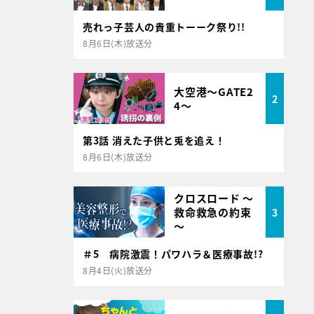
売れっ子芸人の貴重トーーク祭り!!
8月6日(木)放送分
大空港～GATE2
2
4～
第3話 消えた子供と兎を追え！
8月6日(木)放送分
クロスロード ～
救命救急の約束
3
～
＃5 病院激震！パワハラ＆医療事故!?
8月4日(火)放送分