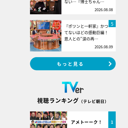
ない…『博士ちゃん…
2026.08.08
5
『ポツンと一軒家』かつ
てないほどの感動巨編！
恩人との“涙の再…
2026.08.09
もっと見る
視聴ランキング
（テレビ朝日）
アメトーーク！
1