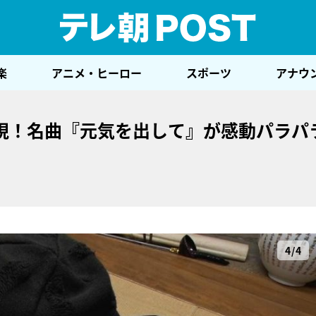
テレ
楽
アニメ・ヒーロー
スポーツ
アナウ
現！名曲『元気を出して』が感動パラパ
4/4