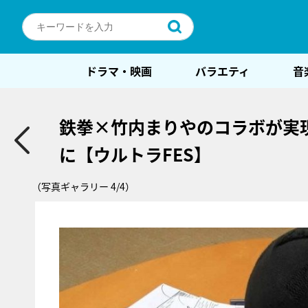
ドラマ・映画
バラエティ
音
鉄拳×竹内まりやのコラボが実
に【ウルトラFES】
（写真ギャラリー 4/4）