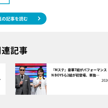
真の記事を読む
関連記事
サムネイル
『Mステ』豪華7組がパフォーマンス！
N BOYSら2組が初登場、単独…
7
202