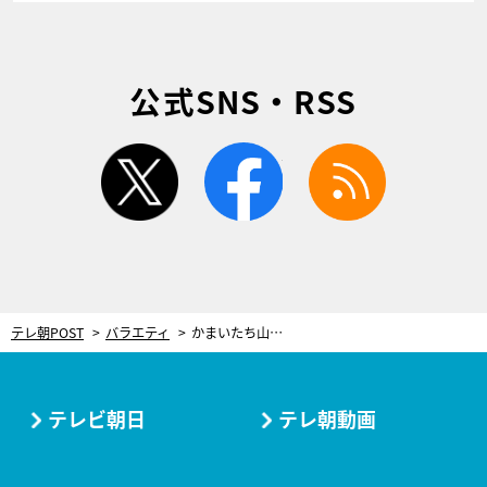
公式SNS・RSS
twitter
facebook
rss
テレ朝POST
バラエティ
かまいたち山内、nobodyknows+に電撃加入！が、インタビュー中に失言連発で大暴走
テレビ朝日
テレ朝動画