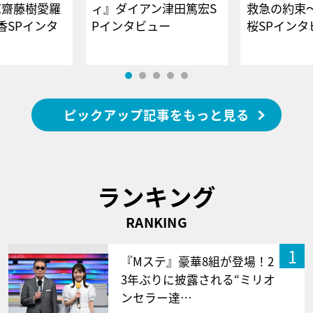
E齋藤樹愛羅
ィ』ダイアン津田篤宏S
救急の約束
香SPインタ
Pインタビュー
桜SPイ
ピックアップ記事をもっと見る
ランキング
RANKING
1
『Mステ』豪華8組が登場！2
3年ぶりに披露される“ミリオ
ンセラー達…