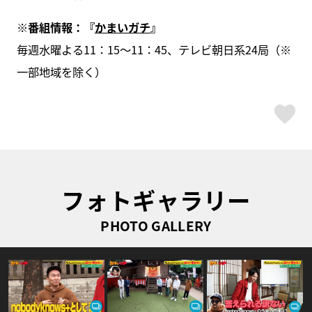
※番組情報：『
かまいガチ
』
毎週水曜よる11：15～11：45、テレビ朝日系24局（※
一部地域を除く）
ス
フォトギャラリー
PHOTO GALLERY