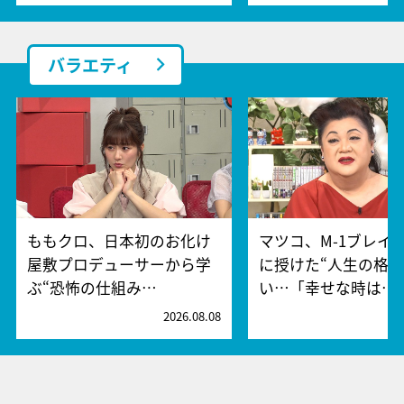
バラエティ
ももクロ、日本初のお化け
マツコ、M-1ブレイ
屋敷プロデューサーから学
に授けた“人生の格言
ぶ“恐怖の仕組み…
い…「幸せな時は…
2026.08.08
2