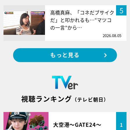
5
高橋真麻、「コネだブサイク
だ」と叩かれるも…“マツコ
の一言”から…
2026.08.05
もっと見る
視聴ランキング
（テレビ朝日）
大空港～GATE24～
1