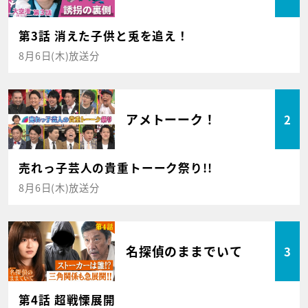
第3話 消えた子供と兎を追え！
8月6日(木)放送分
アメトーーク！
2
売れっ子芸人の貴重トーーク祭り!!
8月6日(木)放送分
名探偵のままでいて
3
第4話 超戦慄展開