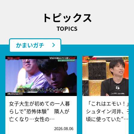
トピックス
TOPICS
かまいガチ
女子大生が初めての一人暮
「これはエモい！」
らしで“恐怖体験” 隣人が
シュタイン河井、子
亡くなり…女性の…
頃に使っていた“…
2026.08.06
2