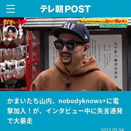
menu
テレ朝POST
かまいたち山内、nobodyknows+に電
撃加入！が、インタビュー中に失言連発
で大暴走
2023.05.04