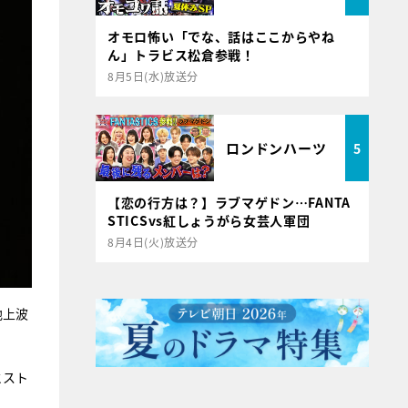
オモロ怖い「でな、話はここからやね
ん」トラビス松倉参戦！
8月5日(水)放送分
ロンドンハーツ
5
【恋の行方は？】ラブマゲドン…FANTA
STICSvs紅しょうがら女芸人軍団
8月4日(火)放送分
地上波
とスト