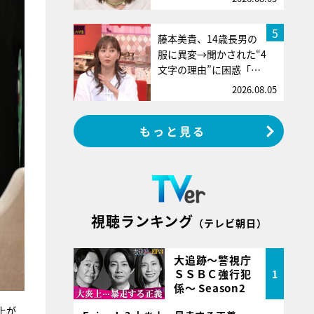
5
藤本美貴、14歳長男の
服に異変→聞かされた“4
文字の理由”に困惑「…
2026.08.05
もっと見る
視聴ランキング
（テレビ朝日）
大追跡～警視庁
ＳＳＢＣ強行犯
1
係～ Season2
上が