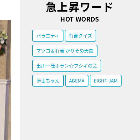
急上昇ワード
HOT WORDS
バラエティ
有吉クイズ
マツコ＆有吉 かりそめ天国
出川一茂ホラン☆フシギの会
博士ちゃん
ABEMA
EIGHT-JAM