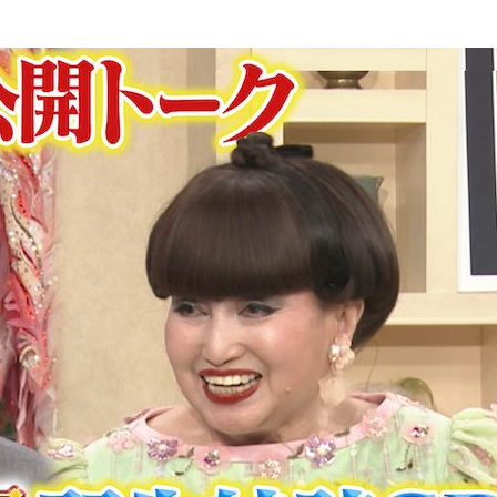
『アイ＝ラブ！げーみん
E齋藤樹愛羅＆佐々木舞
ビュー