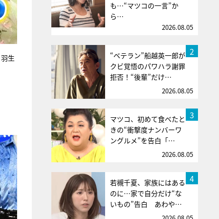
も…“マツコの一言”か
ら…
2026.08.05
2
“ベテラン”船越英一郎が
 羽生
クビ覚悟のパワハラ謝罪
拒否！“後輩”だけ…
2026.08.05
3
マツコ、初めて食べたと
きの“衝撃度ナンバーワ
ングルメ”を告白「…
2026.08.05
4
若槻千夏、家族にはある
のに…家で自分だけ“な
いもの”告白 あわや…
2026.08.05