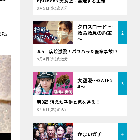
Episode3 大炎上…暴走する正義
8月5日(水)放送分
クロスロード ～
救命救急の約束
2
せた。
～
＃5 病院激震！パワハラ＆医療事故!?
8月4日(火)放送分
大空港～GATE2
3
4～
第3話 消えた子供と兎を追え！
8月6日(木)放送分
かまいガチ
4