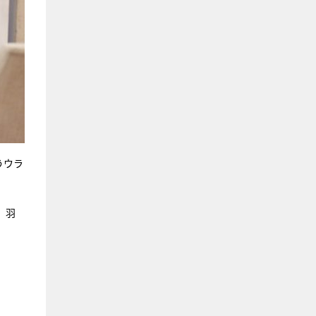
いうウラ
、羽