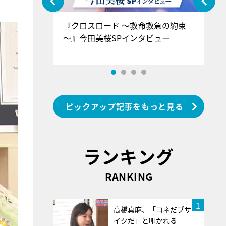
ぐ』＝LOV
『クロスロード ～救命救急の約束
『
香SPインタ
～』今田美桜SPインタビュー
ロ
ン
ピックアップ記事をもっと見る
ランキング
RANKING
1
高橋真麻、「コネだブサ
イクだ」と叩かれる