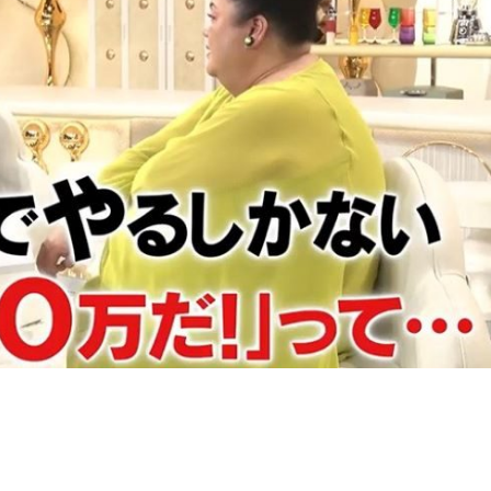
『アイ＝ラブ！げーみん
E齋藤樹愛羅＆佐々木舞
ビュー