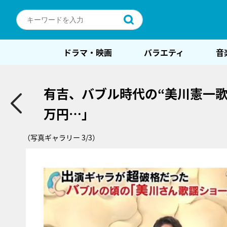
ドラマ・映画
バラエティ
音
有吉、バブル時代の“美川憲一歌
万円…」
（写真ギャラリー 3/3）