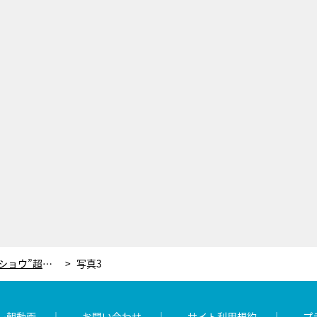
有吉、バブル時代の“美川憲一歌謡ショウ”超破格ギャラに驚き！「1本1000万円…」
写真3
レ朝動画
お問い合わせ
サイト利用規約
プ