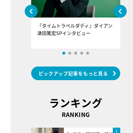
ぐ』＝LOV
『タイムトラベルダディ』ダイアン
『
香SPインタ
津田篤宏SPインタビュー
～
ピックアップ記事をもっと見る
ランキング
RANKING
1