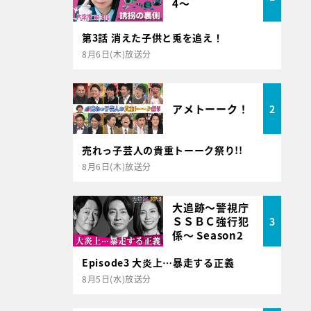
4～
第3話 消えた子供と兎を追え！
8月6日(木)放送分
アメトーーク！
2
売れっ子芸人の貴重トーーク祭り!!
8月6日(木)放送分
大追跡～警視庁
ＳＳＢＣ強行犯
3
係～ Season2
Episode3 大炎上…暴走する正義
8月5日(水)放送分