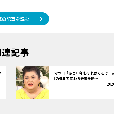
真の記事を読む
関連記事
サムネイル
お
マツコ「あと10年もすればくるぞ、
Iの進化で変わる未来を断…
7
202