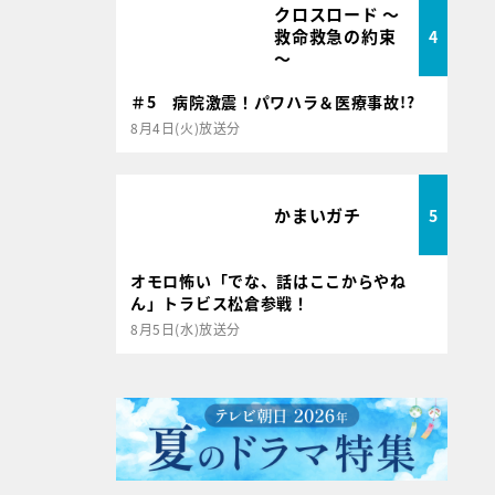
クロスロード ～
救命救急の約束
4
～
＃5 病院激震！パワハラ＆医療事故!?
8月4日(火)放送分
かまいガチ
5
オモロ怖い「でな、話はここからやね
ん」トラビス松倉参戦！
8月5日(水)放送分