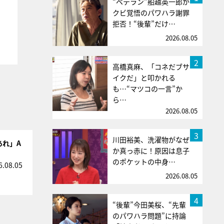
“ベテラン”船越英一郎が
クビ覚悟のパワハラ謝罪
拒否！“後輩”だけ…
2026.08.05
2
高橋真麻、「コネだブサ
イクだ」と叩かれる
も…“マツコの一言”か
ら…
2026.08.05
3
川田裕美、洗濯物がなぜ
あれ」A
か真っ赤に！原因は息子
のポケットの中身…
6.08.05
2026.08.05
4
“後輩”今田美桜、“先輩
のパワハラ問題”に持論