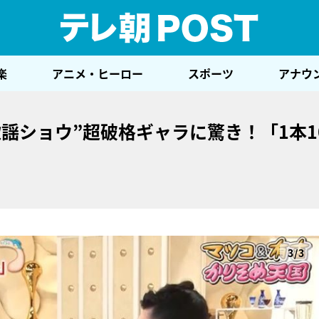
テレ
楽
アニメ・ヒーロー
スポーツ
アナウ
謡ショウ”超破格ギャラに驚き！「1本10
3/3