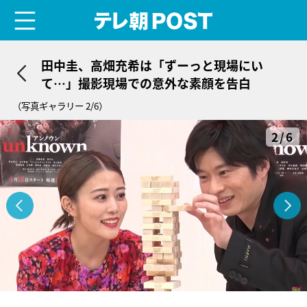
menu
テレ朝POST
田中圭、高畑充希は「ずーっと現場にい
て…」撮影現場での意外な素顔を告白
（写真ギャラリー 2/6）
2/6