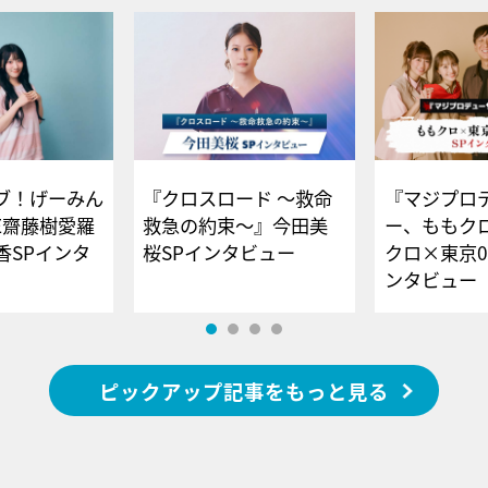
ブ！げーみん
『クロスロード ～救命
『マジプロ
E齋藤樹愛羅
救急の約束～』今田美
ー、ももク
香SPインタ
桜SPインタビュー
クロ×東京0
ンタビュー
ピックアップ記事をもっと見る