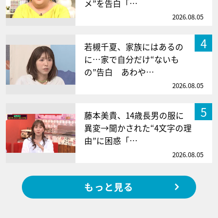
メ”を告白「…
2026.08.05
4
若槻千夏、家族にはあるの
に…家で自分だけ“ないも
の”告白 あわや…
2026.08.05
5
藤本美貴、14歳長男の服に
異変→聞かされた“4文字の理
由”に困惑「…
2026.08.05
もっと見る