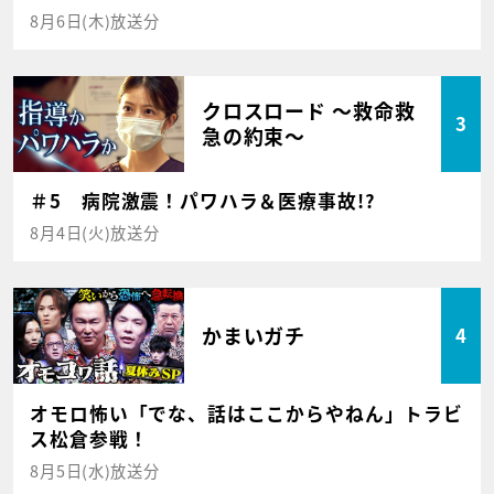
8月6日(木)放送分
クロスロード ～救命救
3
急の約束～
＃5 病院激震！パワハラ＆医療事故!?
8月4日(火)放送分
かまいガチ
4
オモロ怖い「でな、話はここからやねん」トラビ
ス松倉参戦！
8月5日(水)放送分