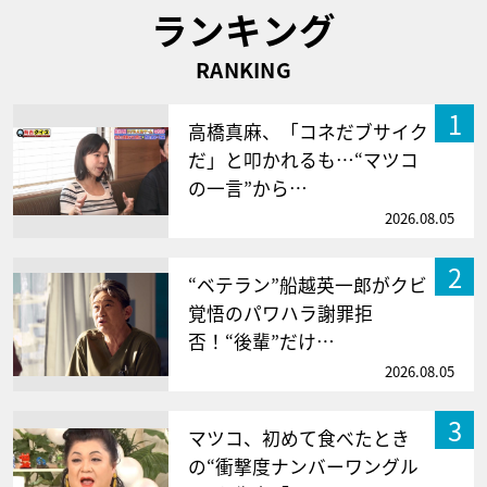
ランキング
RANKING
1
高橋真麻、「コネだブサイク
だ」と叩かれるも…“マツコ
の一言”から…
2026.08.05
2
“ベテラン”船越英一郎がクビ
覚悟のパワハラ謝罪拒
否！“後輩”だけ…
2026.08.05
3
マツコ、初めて食べたとき
の“衝撃度ナンバーワングル