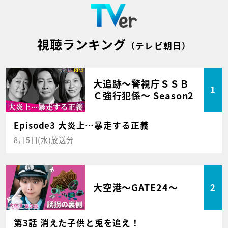
視聴ランキング
（テレビ朝日）
大追跡～警視庁ＳＳＢ
1
Ｃ強行犯係～ Season2
Episode3 大炎上…暴走する正義
8月5日(水)放送分
大空港～GATE24～
2
第3話 消えた子供と兎を追え！