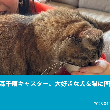
『アイ＝ラブ！げーみん
E齋藤樹愛羅＆佐々木舞
ビュー
森千晴キャスター、大好きな犬＆猫に囲
2023.04.