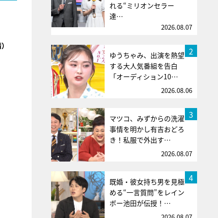
れる“ミリオンセラー
達…
2026.08.07
晴）
2
ゆうちゃみ、出演を熱望
する大人気番組を告白
「オーディション10…
2026.08.06
3
マツコ、みずからの洗濯
事情を明かし有吉おどろ
き！私服で外出す…
2026.08.07
4
既婚・彼女持ち男を見極
める“一言質問”をレイン
ボー池田が伝授！…
2026.08.07