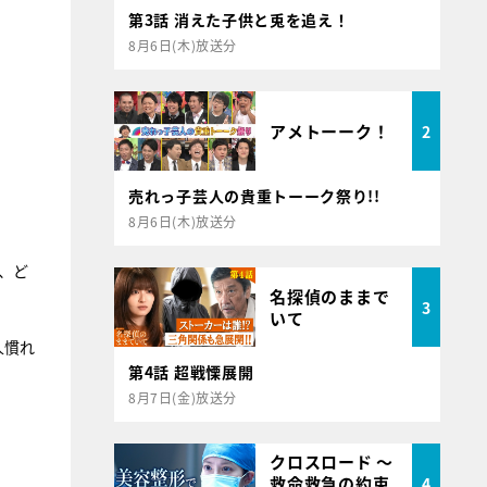
第3話 消えた子供と兎を追え！
8月6日(木)放送分
アメトーーク！
2
売れっ子芸人の貴重トーーク祭り!!
8月6日(木)放送分
、ど
名探偵のままで
3
いて
人慣れ
第4話 超戦慄展開
8月7日(金)放送分
クロスロード ～
救命救急の約束
4