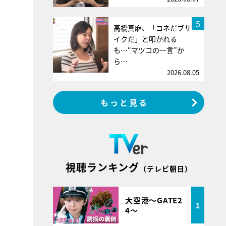
5
高橋真麻、「コネだブサ
イクだ」と叩かれる
も…“マツコの一言”か
ら…
2026.08.05
もっと見る
視聴ランキング
（テレビ朝日）
大空港～GATE2
1
4～