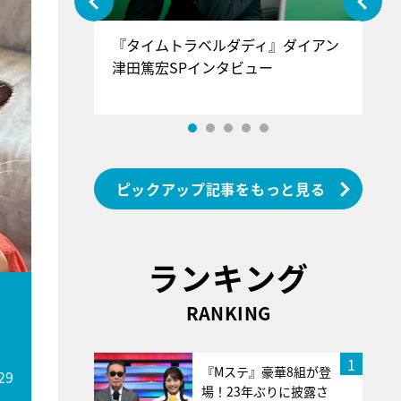
ぐ』＝LOV
『タイムトラベルダディ』ダイアン
『
香SPインタ
津田篤宏SPインタビュー
～
ピックアップ記事をもっと見る
ランキング
RANKING
1
『Mステ』豪華8組が登
29
場！23年ぶりに披露さ