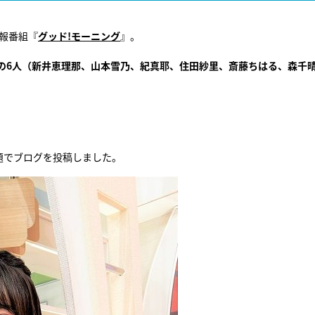
情報番組『
グッド!モーニング
』。
の6人（新井恵理那、山本雪乃、紀真耶、住田紗里、斎藤ちはる、森千
」
題でブログを投稿しました。