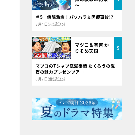
～
＃5 病院激震！パワハラ＆医療事故!?
8月4日(火)放送分
マツコ＆有吉 か
5
りそめ天国
マツコのTシャツ洗濯事情 たくろうの滋
賀の魅力プレゼンツアー
8月7日(金)放送分