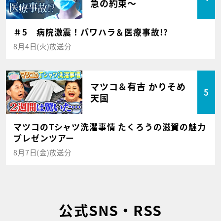
急の約束～
＃5 病院激震！パワハラ＆医療事故!?
8月4日(火)放送分
マツコ＆有吉 かりそめ
5
天国
マツコのTシャツ洗濯事情 たくろうの滋賀の魅力
プレゼンツアー
8月7日(金)放送分
公式SNS・RSS