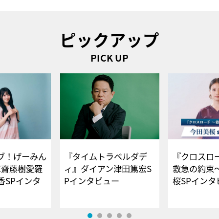
ピックアップ
PICK UP
ブ！げーみん
『タイムトラベルダデ
『クロスロー
E齋藤樹愛羅
ィ』ダイアン津田篤宏S
救急の約束
香SPインタ
Pインタビュー
桜SPイ