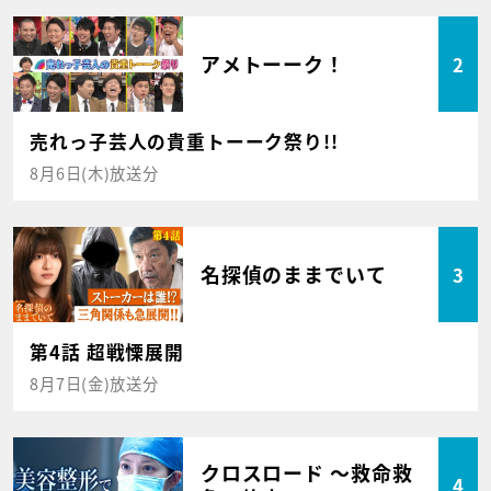
アメトーーク！
2
売れっ子芸人の貴重トーーク祭り!!
8月6日(木)放送分
名探偵のままでいて
3
第4話 超戦慄展開
8月7日(金)放送分
クロスロード ～救命救
4