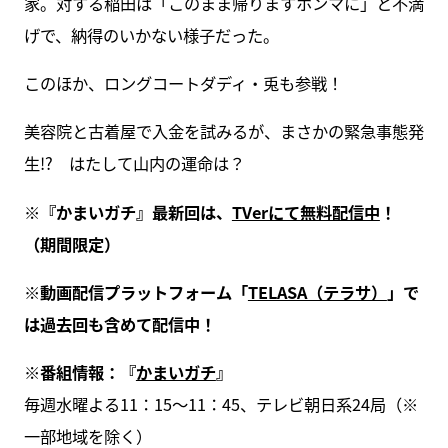
家。対する稲田は「このまま帰りますホンマに」と不満
げで、納得のいかない様子だった。
このほか、ロングコートダディ・兎も参戦！
美容院と古着屋で入金を試みるが、まさかの緊急事態発
生!? はたして山内の運命は？
※『かまいガチ』最新回は、
TVerにて無料配信中
！
（期間限定）
※動画配信プラットフォーム「
TELASA（テラサ）
」で
は過去回も含めて配信中！
※番組情報：『
かまいガチ
』
毎週水曜よる11：15～11：45、テレビ朝日系24局（※
一部地域を除く）