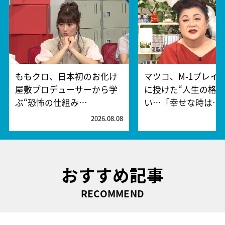
ももクロ、日本初のお化け
マツコ、M-1ブレイ
屋敷プロデューサーから学
に授けた“人生の格言
ぶ“恐怖の仕組み…
い…「幸せな時は…
2026.08.08
2
おすすめ記事
RECOMMEND