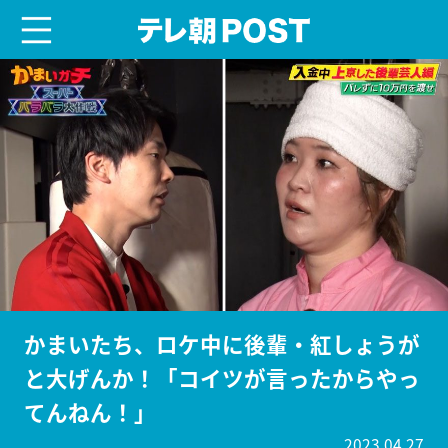
menu
テレ朝POST
かまいたち、ロケ中に後輩・紅しょうが
と大げんか！「コイツが言ったからやっ
てんねん！」
2023.04.27