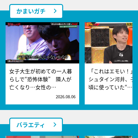
かまいガチ
女子大生が初めての一人暮
「これはエモい！」
らしで“恐怖体験” 隣人が
シュタイン河井、子
亡くなり…女性の…
頃に使っていた“…
2026.08.06
2
バラエティ