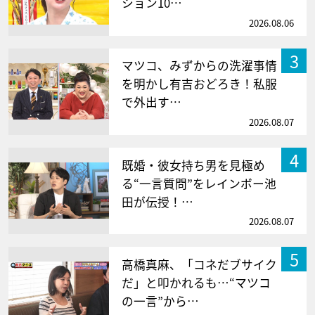
ション10…
2026.08.06
3
マツコ、みずからの洗濯事情
を明かし有吉おどろき！私服
で外出す…
2026.08.07
4
既婚・彼女持ち男を見極め
る“一言質問”をレインボー池
田が伝授！…
2026.08.07
5
高橋真麻、「コネだブサイク
だ」と叩かれるも…“マツコ
の一言”から…