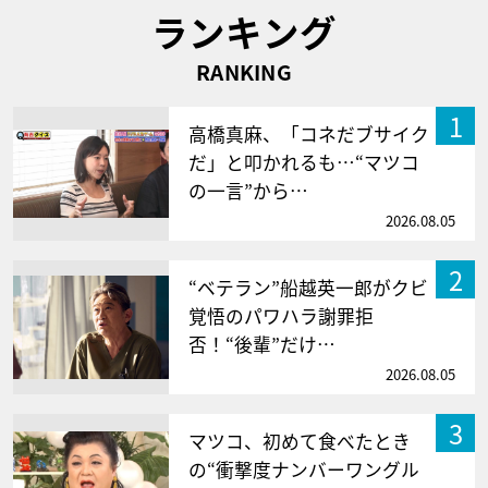
ランキング
RANKING
1
高橋真麻、「コネだブサイク
だ」と叩かれるも…“マツコ
の一言”から…
2026.08.05
2
“ベテラン”船越英一郎がクビ
覚悟のパワハラ謝罪拒
否！“後輩”だけ…
2026.08.05
3
マツコ、初めて食べたとき
の“衝撃度ナンバーワングル