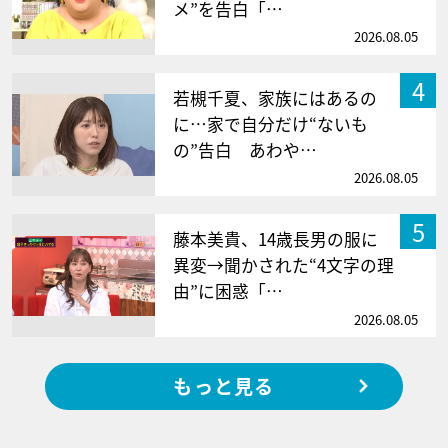
メ”を告白「…
2026.08.05
4
若槻千夏、家族にはあるの
に…家で自分だけ“ないも
の”告白 あわや…
2026.08.05
5
藤本美貴、14歳長男の服に
異変→聞かされた“4文字の理
由”に困惑「…
2026.08.05
もっと見る