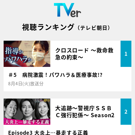
視聴ランキング
（テレビ朝日）
クロスロード ～救命救
1
急の約束～
＃5 病院激震！パワハラ＆医療事故!?
8月4日(火)放送分
大追跡～警視庁ＳＳＢ
2
Ｃ強行犯係～ Season2
Episode3 大炎上…暴走する正義