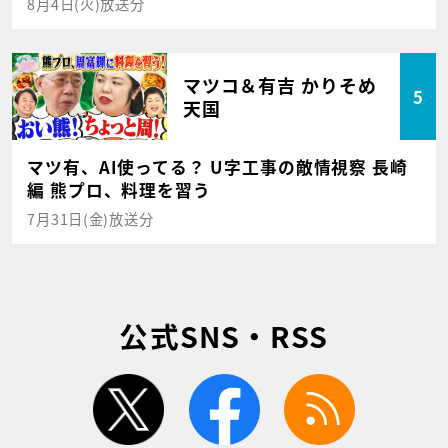
8月4日(火)放送分
マツコ＆有吉 かりそめ
5
天国
マツ有、AI使ってる？ U字工事の敵情視察 長崎
編 熊プロ、料理を習う
7月31日(金)放送分
公式SNS・RSS
twitter
facebook
rss