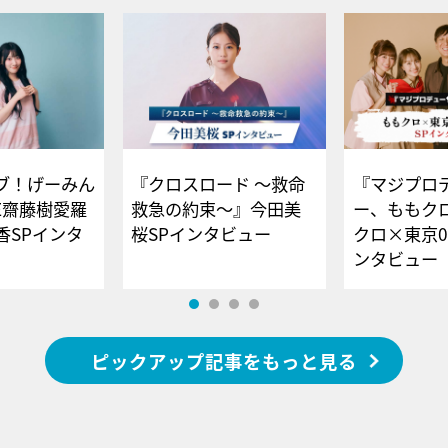
ブ！げーみん
『クロスロード ～救命
『マジプロ
E齋藤樹愛羅
救急の約束～』今田美
ー、ももク
香SPインタ
桜SPインタビュー
クロ×東京0
ンタビュー
ピックアップ記事をもっと見る