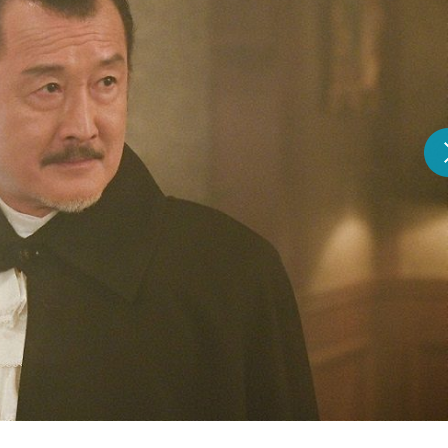
『アイ＝ラブ！げーみん
E齋藤樹愛羅＆佐々木舞
ビュー