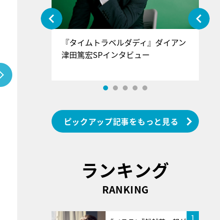
ぐ』＝LOV
『タイムトラベルダディ』ダイアン
『
香SPインタ
津田篤宏SPインタビュー
～
ピックアップ記事をもっと見る
ランキング
RANKING
1