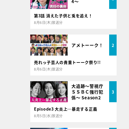
4～
第3話 消えた子供と兎を追え！
8月6日(木)放送分
アメトーーク！
2
売れっ子芸人の貴重トーーク祭り!!
8月6日(木)放送分
大追跡～警視庁
ＳＳＢＣ強行犯
3
係～ Season2
Episode3 大炎上…暴走する正義
8月5日(水)放送分