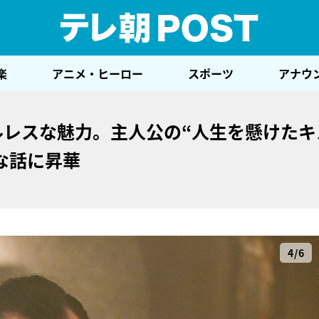
テレ
楽
アニメ・ヒーロー
スポーツ
アナウ
ンルレスな魅力。主人公の“人生を懸けたキ
な話に昇華
4/6