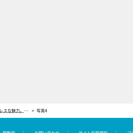
ドラマ『unknown』、ジャンルレスな魅力。主人公の“人生を懸けたキス”に胸打たれ、驚きの設定も普遍的な話に昇華
写真4
レ朝動画
お問い合わせ
サイト利用規約
プ