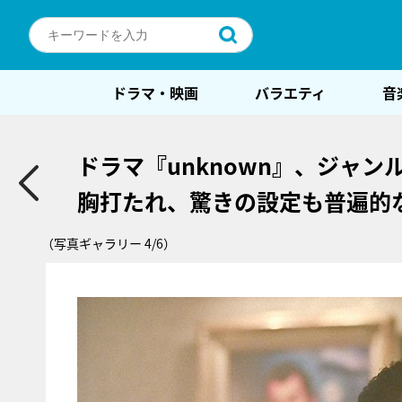
ドラマ・映画
バラエティ
音
ドラマ『unknown』、ジャ
胸打たれ、驚きの設定も普遍的
（写真ギャラリー 4/6）