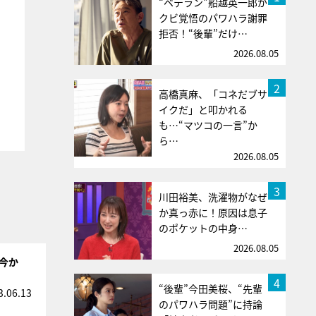
“ベテラン”船越英一郎が
クビ覚悟のパワハラ謝罪
拒否！“後輩”だけ…
2026.08.05
2
高橋真麻、「コネだブサ
イクだ」と叩かれる
も…“マツコの一言”か
ら…
2026.08.05
3
川田裕美、洗濯物がなぜ
か真っ赤に！原因は息子
のポケットの中身…
2026.08.05
「今か
4
“後輩”今田美桜、“先輩
3.06.13
のパワハラ問題”に持論