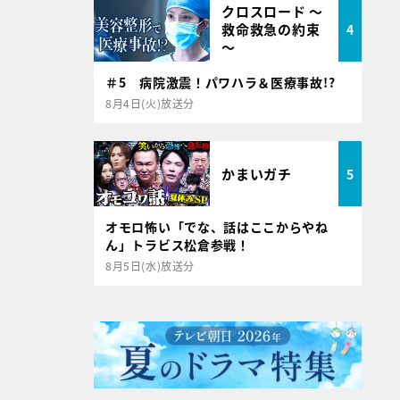
クロスロード ～
救命救急の約束
4
～
＃5 病院激震！パワハラ＆医療事故!?
8月4日(火)放送分
かまいガチ
5
オモロ怖い「でな、話はここからやね
ん」トラビス松倉参戦！
8月5日(水)放送分