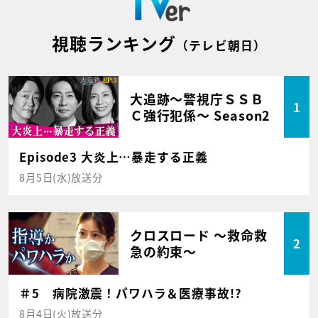
視聴ランキング
（テレビ朝日）
大追跡～警視庁ＳＳＢ
1
Ｃ強行犯係～ Season2
Episode3 大炎上…暴走する正義
8月5日(水)放送分
クロスロード ～救命救
2
急の約束～
＃5 病院激震！パワハラ＆医療事故!?
8月4日(火)放送分