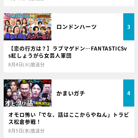
ロンドンハーツ
3
【恋の行方は？】ラブマゲドン…FANTASTICSv
s紅しょうがら女芸人軍団
8月4日(火)放送分
かまいガチ
4
オモロ怖い「でな、話はここからやねん」トラビ
ス松倉参戦！
8月5日(水)放送分