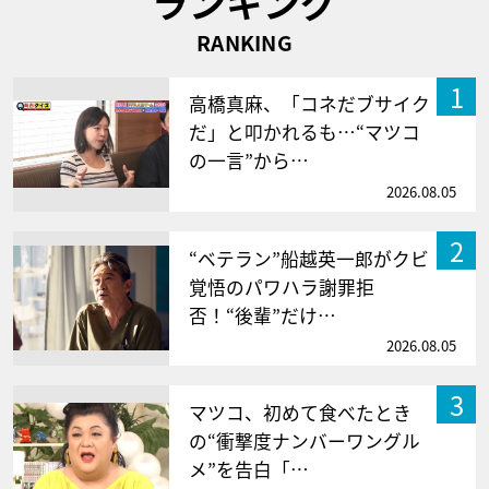
ランキング
RANKING
1
高橋真麻、「コネだブサイク
だ」と叩かれるも…“マツコ
の一言”から…
2026.08.05
2
“ベテラン”船越英一郎がクビ
覚悟のパワハラ謝罪拒
否！“後輩”だけ…
2026.08.05
3
マツコ、初めて食べたとき
の“衝撃度ナンバーワングル
メ”を告白「…