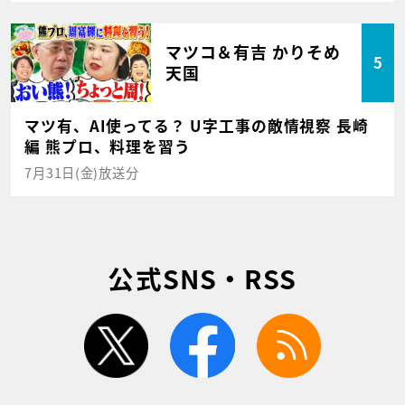
マツコ＆有吉 かりそめ
5
天国
マツ有、AI使ってる？ U字工事の敵情視察 長崎
編 熊プロ、料理を習う
7月31日(金)放送分
公式SNS・RSS
twitter
facebook
rss