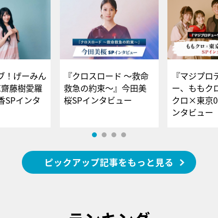
ブ！げーみん
『クロスロード ～救命
『マジプロ
E齋藤樹愛羅
救急の約束～』今田美
ー、ももク
香SPインタ
桜SPインタビュー
クロ×東京0
ンタビュー
ピックアップ記事をもっと見る