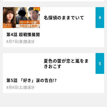
名探偵のままでいて
4
第4話 超戦慄展開
8月7日(金)放送分
夏色の雲が恋と嵐をま
5
きおこす
第5話 「好き」涙の告白!?
8月8日(土)放送分