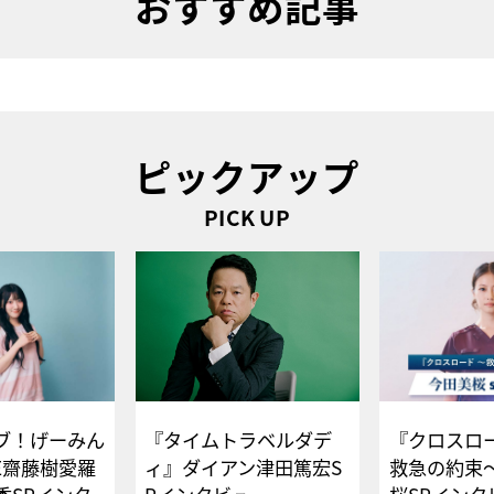
おすすめ記事
ピックアップ
PICK UP
ブ！げーみん
『タイムトラベルダデ
『クロスロー
E齋藤樹愛羅
ィ』ダイアン津田篤宏S
救急の約束