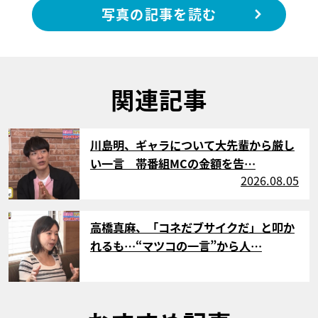
写真の記事を読む
関連記事
サムネイル
川島明、ギャラについて大先輩から厳し
い一言 帯番組MCの金額を告…
2026.08.05
サムネイル
高橋真麻、「コネだブサイクだ」と叩か
れるも…“マツコの一言”から人…