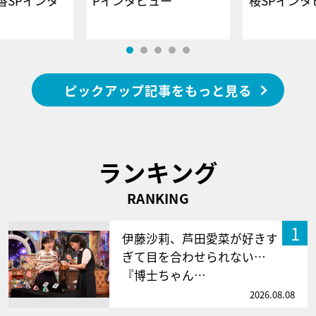
香SPインタ
Pインタビュー
桜SPイ
ピックアップ記事をもっと見る
ランキング
RANKING
1
伊藤沙莉、芦田愛菜が好きす
ぎて目を合わせられない…
『博士ちゃん…
2026.08.08