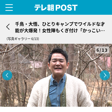
menu
テレ朝POST
千鳥・大悟、ひとりキャンプでワイルドな才
能が大爆発！女性陣もくぎ付け「かっこい
い！」
（写真ギャラリー 6/13）
6/13