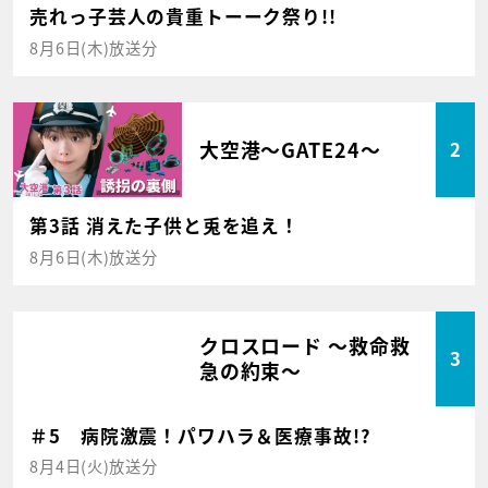
売れっ子芸人の貴重トーーク祭り!!
8月6日(木)放送分
大空港～GATE24～
2
第3話 消えた子供と兎を追え！
8月6日(木)放送分
クロスロード ～救命救
3
急の約束～
＃5 病院激震！パワハラ＆医療事故!?
8月4日(火)放送分