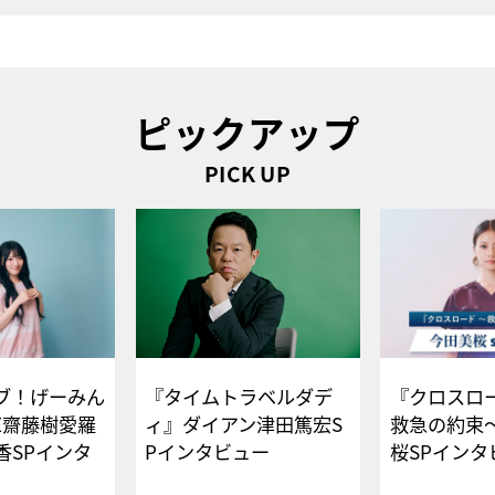
ピックアップ
PICK UP
ブ！げーみん
『タイムトラベルダデ
『クロスロー
E齋藤樹愛羅
ィ』ダイアン津田篤宏S
救急の約束
香SPインタ
Pインタビュー
桜SPイ