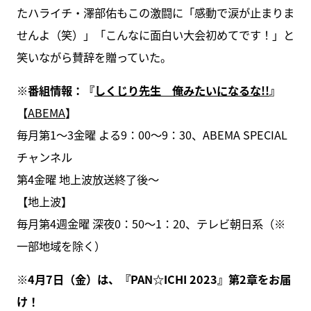
たハライチ・澤部佑もこの激闘に「感動で涙が止まりま
せんよ（笑）」「こんなに面白い大会初めてです！」と
笑いながら賛辞を贈っていた。
※番組情報：『
しくじり先生 俺みたいになるな!!
』
【
ABEMA
】
毎月第1〜3金曜 よる9：00〜9：30、ABEMA SPECIAL
チャンネル
第4金曜 地上波放送終了後〜
【地上波】
毎月第4週金曜 深夜0：50～1：20、テレビ朝日系（※
一部地域を除く）
※4月7日（金）は、『PAN☆ICHI 2023』第2章をお届
け！