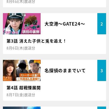
8月6日(木)放送分
大空港～GATE24～
2
第3話 消えた子供と兎を追え！
8月6日(木)放送分
名探偵のままでいて
3
第4話 超戦慄展開
8月7日(金)放送分