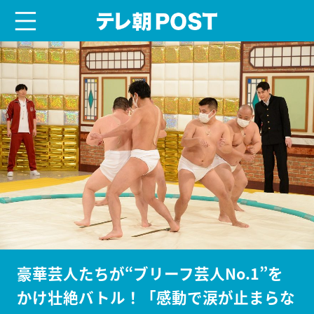
menu
テレ朝POST
豪華芸人たちが“ブリーフ芸人No.1”を
かけ壮絶バトル！「感動で涙が止まらな