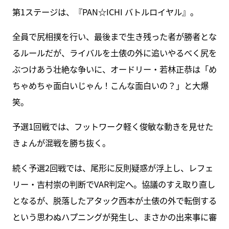
第1ステージは、『PAN☆ICHI バトルロイヤル』。
全員で尻相撲を行い、最後まで生き残った者が勝者とな
るルールだが、ライバルを土俵の外に追いやるべく尻を
ぶつけあう壮絶な争いに、オードリー・若林正恭は「め
ちゃめちゃ面白いじゃん！こんな面白いの？」と大爆
笑。
予選1回戦では、フットワーク軽く俊敏な動きを見せた
きょんが混戦を勝ち抜く。
続く予選2回戦では、尾形に反則疑惑が浮上し、レフェ
リー・吉村崇の判断でVAR判定へ。協議のすえ取り直し
となるが、脱落したアタック西本が土俵の外で転倒する
という思わぬハプニングが発生し、まさかの出来事に審