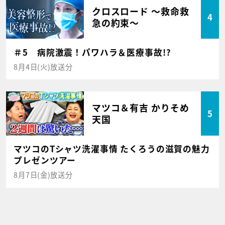
クロスロード ～救命救
4
急の約束～
＃5 病院激震！パワハラ＆医療事故!?
8月4日(火)放送分
マツコ＆有吉 かりそめ
5
天国
マツコのTシャツ洗濯事情 たくろうの滋賀の魅力
プレゼンツアー
8月7日(金)放送分