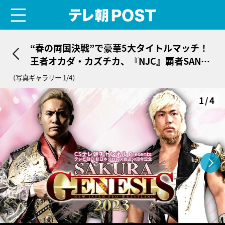
menu
テレ朝POST
“春の両国決戦”で豪華5大タイトルマッチ！
王者オカダ・カズチカ、『NJC』覇者SANAD
Aを迎え撃つ
（写真ギャラリー 1/4）
1/4