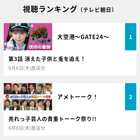
視聴ランキング
（テレビ朝日）
大空港～GATE24～
1
第3話 消えた子供と兎を追え！
8月6日(木)放送分
アメトーーク！
2
売れっ子芸人の貴重トーーク祭り!!
8月6日(木)放送分