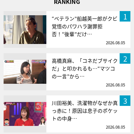
RANKING
1
“ベテラン”船越英一郎がクビ
覚悟のパワハラ謝罪拒
否！“後輩”だけ…
2026.08.05
2
高橋真麻、「コネだブサイク
だ」と叩かれるも…“マツコ
の一言”から…
2026.08.05
3
川田裕美、洗濯物がなぜか真
っ赤に！原因は息子のポケッ
トの中身…
2026.08.05