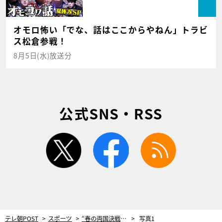
オモロ怖い「でな、話はここからやねん」トラビ
ス松倉参戦！
8月5日(水)放送分
公式SNS・RSS
twitter
facebook
rss
テレ朝POST
スポーツ
“春の両国決戦”で豪華5大タイトルマッチ！王者オカダ・カズチカ、『NJC』覇者SANADAを迎え撃つ
写真1