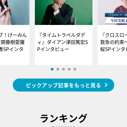
ブ！げーみん
『タイムトラベルダデ
『クロスロー
E齋藤樹愛羅
ィ』ダイアン津田篤宏S
救急の約束
香SPインタ
Pインタビュー
桜SPイ
ピックアップ記事をもっと見る
ランキング