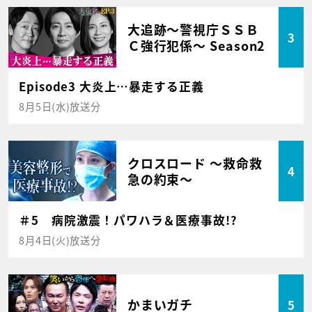
大追跡～警視庁ＳＳＢ
3
Ｃ強行犯係～ Season2
Episode3 大炎上…暴走する正義
8月5日(水)放送分
クロスロード ～救命救
4
急の約束～
＃5 病院激震！パワハラ＆医療事故!?
8月4日(火)放送分
かまいガチ
5