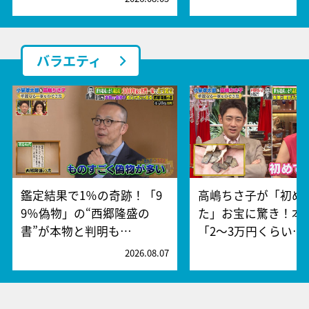
バラエティ
鑑定結果で1％の奇跡！「9
高嶋ちさ子が「初め
9％偽物」の“西郷隆盛の
た」お宝に驚き！本
書”が本物と判明も…
「2～3万円くらい…
2026.08.07
2