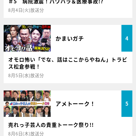
＃5 病院激震！パワハラ＆医療事故!?
8月4日(火)放送分
かまいガチ
4
オモロ怖い「でな、話はここからやねん」トラビ
ス松倉参戦！
8月5日(水)放送分
アメトーーク！
5
売れっ子芸人の貴重トーーク祭り!!
8月6日(木)放送分