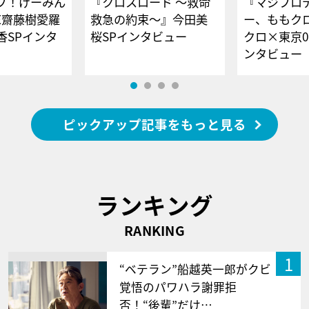
ブ！げーみん
『クロスロード ～救命
『マジプロ
E齋藤樹愛羅
救急の約束～』今田美
ー、ももク
香SPインタ
桜SPインタビュー
クロ×東京0
ンタビュー
ピックアップ記事をもっと見る
ランキング
RANKING
1
“ベテラン”船越英一郎がクビ
覚悟のパワハラ謝罪拒
否！“後輩”だけ…