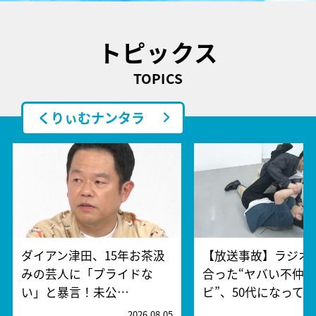
トピックス
TOPICS
くりぃむナンタラ
ダイアン津田、15年お茶汲
【放送事故】ラジオ
みの芸人に「プライドな
合った“ヤバい不仲
い」と暴言！未公…
ビ”、50代になって…
2026.08.05
2