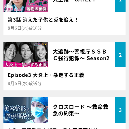
第3話 消えた子供と兎を追え！
8月6日(木)放送分
大追跡～警視庁ＳＳＢ
2
Ｃ強行犯係～ Season2
Episode3 大炎上…暴走する正義
8月5日(水)放送分
クロスロード ～救命救
3
急の約束～