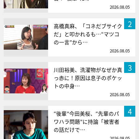
2026.08.05
2
高橋真麻、「コネだブサイク
だ」と叩かれるも…“マツコ
の一言”から…
2026.08.05
3
川田裕美、洗濯物がなぜか真
っ赤に！原因は息子のポケッ
トの中身…
2026.08.05
4
“後輩”今田美桜、“先輩のパ
ワハラ問題”に持論「被害者
の話だけで…
2026.08.05