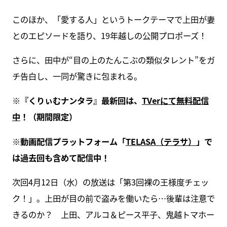
このほか、「愛する人」というトークテーマで上田が妻
とのエピソードを語り、19年越しの公開プロポーズ！
さらに、田中が“目の上のたんこぶの類似タレント”をガ
チ告白し、一同が驚きに包まれる。
※
『くりぃむナンタラ』最新回は、
TVer
にて無料配信
中
！（期間限定）
※動画配信プラットフォーム「
TELASA
（テラサ）
」で
は過去回も含めて配信中！
次回4月12日（水）の放送は「第3回裸の王様度チェッ
ク！」。上田が目の前で盗みを働いたら…後輩は注意で
きるのか？ 上田、アルコ＆ピース平子、鬼越トマホー