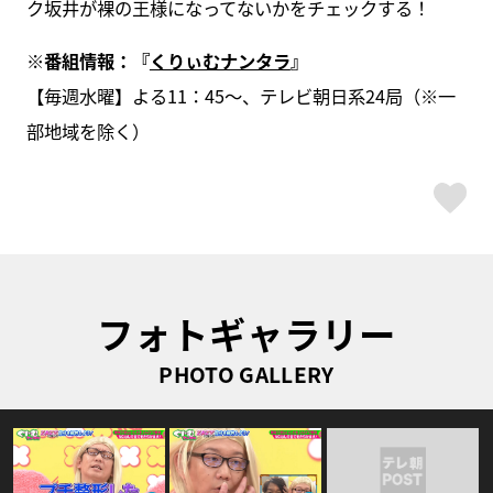
ク坂井が裸の王様になってないかをチェックする！
※
番組情報：『
くりぃむナンタラ
』
【毎週水曜】よる11：45～、テレビ朝日系24局（※一
部地域を除く）
ス
フォトギャラリー
PHOTO GALLERY